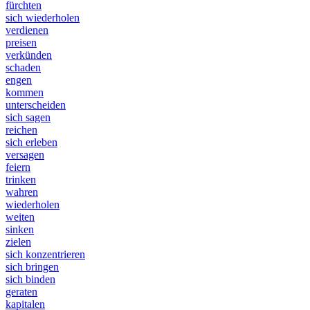
fürchten
sich wiederholen
verdienen
preisen
verkünden
schaden
engen
kommen
unterscheiden
sich sagen
reichen
sich erleben
versagen
feiern
trinken
wahren
wiederholen
weiten
sinken
zielen
sich konzentrieren
sich bringen
sich binden
geraten
kapitalen