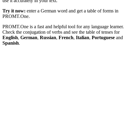
use it accurately in your text.
Try it now:
enter a German word and get a table of forms in
PROMT.One.
PROMT.One is a fast and helpful tool for any language learner.
Check the conjugation of verbs and see the table of tenses for
English
,
German
,
Russian
,
French
,
Italian
,
Portuguese
and
Spanish
.