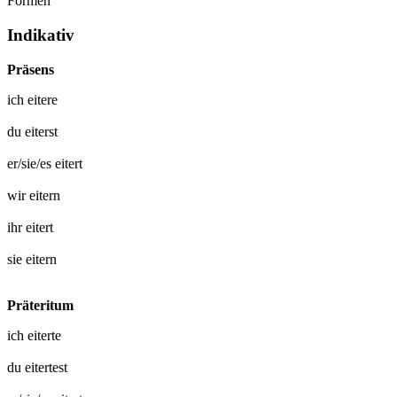
Formen
Indikativ
Präsens
ich
eitere
du
eiterst
er/sie/es
eitert
wir
eitern
ihr
eitert
sie
eitern
Präteritum
ich
eiterte
du
eitertest