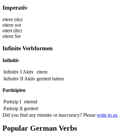
Imperativ
eitere
(du)
eitern
wir
eitert
(ihr)
eitern
Sie
Infinite Verbformen
Infinitiv
Infinitiv I Aktiv
eitern
Infinitiv II Aktiv
geeitert
haben
Partizipien
Partizip I
eiternd
Partizip II
geeitert
Did you find any mistake or inaccuracy? Please
write to us
.
Popular German Verbs