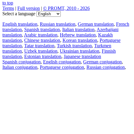
to top
Terms
|
Full version
|
© PROMT, 2010 - 2026
Select a language
English translation
,
Russian translation
,
German translation
,
French
translation
,
Spanish translation
,
Italian translation
,
Azerbaijani
translation
,
Arabic translation
,
Hebrew translation
,
Kazakh
translation
,
Chinese translation
,
Korean translation
,
Portuguese
translation
,
Tatar translation
,
Turkish translation
,
Turkmen
translation
,
Uzbek translation
,
Ukrainian translation
,
Finnish
translation
,
Estonian translation
,
Japanese translation
Spanish conjugation
,
English conjugation
,
German conjugation
,
Italian conjugation
,
Portuguese conjugation
,
Russian conjugation
,
French conjugation
.
Features
Text Translation
Context Examples
Conjugation and Declension
Free apps
PROMT.One for iOS