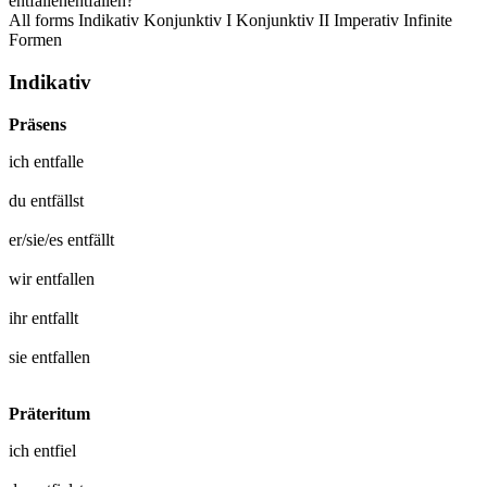
entfallen
entfallen?
All forms
Indikativ
Konjunktiv I
Konjunktiv II
Imperativ
Infinite
Formen
Indikativ
Präsens
ich
entfalle
du
entfällst
er/sie/es
entfällt
wir
entfallen
ihr
entfallt
sie
entfallen
Präteritum
ich
entfiel