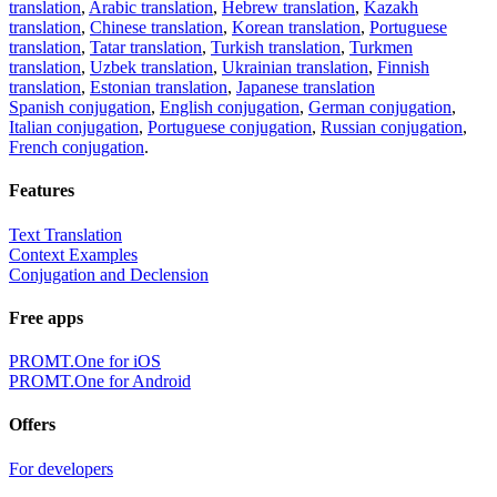
translation
,
Arabic translation
,
Hebrew translation
,
Kazakh
translation
,
Chinese translation
,
Korean translation
,
Portuguese
translation
,
Tatar translation
,
Turkish translation
,
Turkmen
translation
,
Uzbek translation
,
Ukrainian translation
,
Finnish
translation
,
Estonian translation
,
Japanese translation
Spanish conjugation
,
English conjugation
,
German conjugation
,
Italian conjugation
,
Portuguese conjugation
,
Russian conjugation
,
French conjugation
.
Features
Text Translation
Context Examples
Conjugation and Declension
Free apps
PROMT.One for iOS
PROMT.One for Android
Offers
For developers