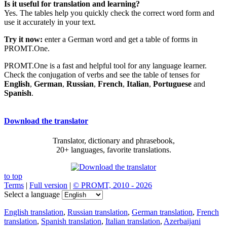
Is it useful for translation and learning?
Yes. The tables help you quickly check the correct word form and
use it accurately in your text.
Try it now:
enter a German word and get a table of forms in
PROMT.One.
PROMT.One is a fast and helpful tool for any language learner.
Check the conjugation of verbs and see the table of tenses for
English
,
German
,
Russian
,
French
,
Italian
,
Portuguese
and
Spanish
.
Download the translator
Translator, dictionary and phrasebook,
20+ languages, favorite translations.
to top
Terms
|
Full version
|
© PROMT, 2010 - 2026
Select a language
English translation
,
Russian translation
,
German translation
,
French
translation
,
Spanish translation
,
Italian translation
,
Azerbaijani