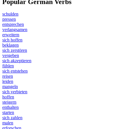
Popular German Verbs
schulden
pressen
entsprechen
verlangsamen
erweitern
sich hoffen
beklagen
sich zerstören
vergeben
sich akzeptieren
fühlen
sich entstehen
reisen
leiden
mangeln
sich verbieten
hoffen
steigern
enthalten
starten
sich zahlen
malen
erforschen