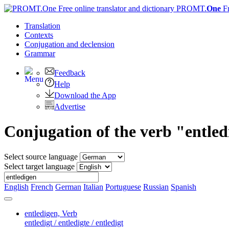
PROMT.
One
F
Translation
Contexts
Conjugation
and declension
Grammar
Feedback
Help
Download the App
Advertise
Conjugation of the verb "entle
Select source language
Select target language
English
French
German
Italian
Portuguese
Russian
Spanish
entledigen,
Verb
entledigt / entledigte / entledigt