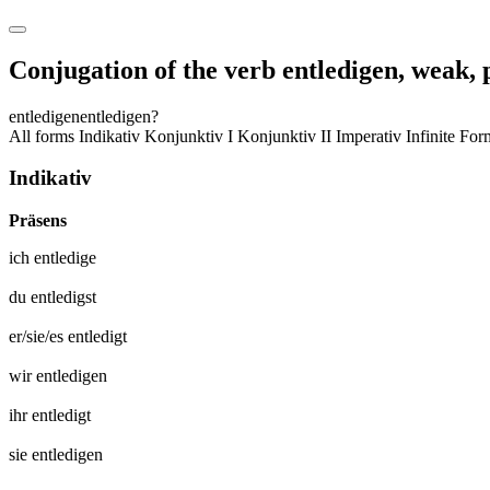
Conjugation of the verb
entledigen
,
weak, 
entledigen
entledigen?
All forms
Indikativ
Konjunktiv I
Konjunktiv II
Imperativ
Infinite Fo
Indikativ
Präsens
ich
entledige
du
entledigst
er/sie/es
entledigt
wir
entledigen
ihr
entledigt
sie
entledigen