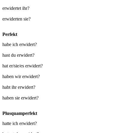
erwidertet ihr?
erwiderten sie?
Perfekt
habe ich erwidert?
hast du erwidert?
hat er/sie/es erwidert?
haben wir erwidert?
habt ihr erwidert?
haben sie erwidert?
Plusquamperfekt
hatte ich erwidert?