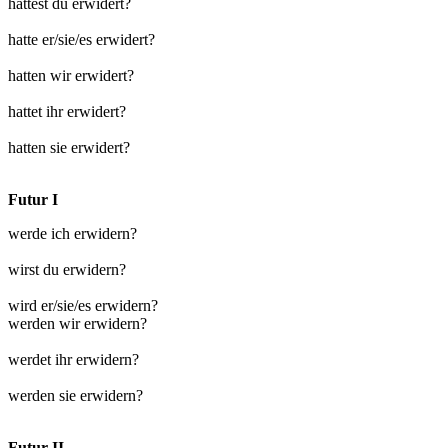
hattest du erwidert?
hatte er/sie/es erwidert?
hatten wir erwidert?
hattet ihr erwidert?
hatten sie erwidert?
Futur I
werde ich erwidern?
wirst du erwidern?
wird er/sie/es erwidern?
werden wir erwidern?
werdet ihr erwidern?
werden sie erwidern?
Futur II