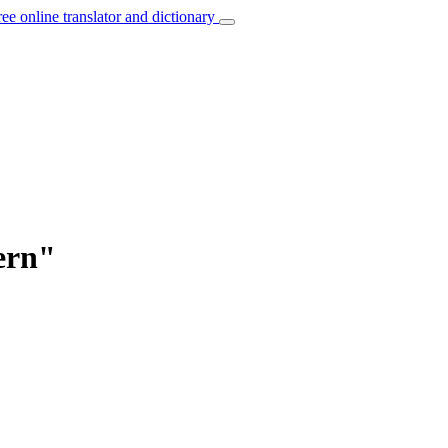
ree online translator and dictionary
ern"