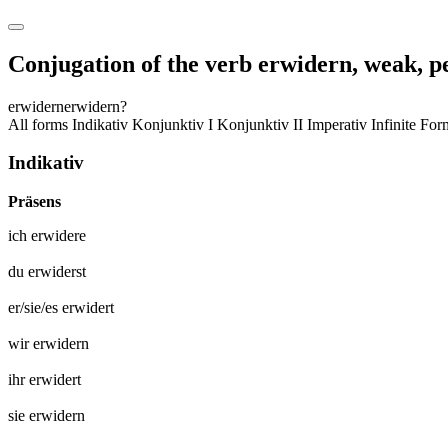
Conjugation of the verb
erwidern
,
weak, p
erwidern
erwidern?
All forms
Indikativ
Konjunktiv I
Konjunktiv II
Imperativ
Infinite Fo
Indikativ
Präsens
ich
erwidere
du
erwiderst
er/sie/es
erwidert
wir
erwidern
ihr
erwidert
sie
erwidern