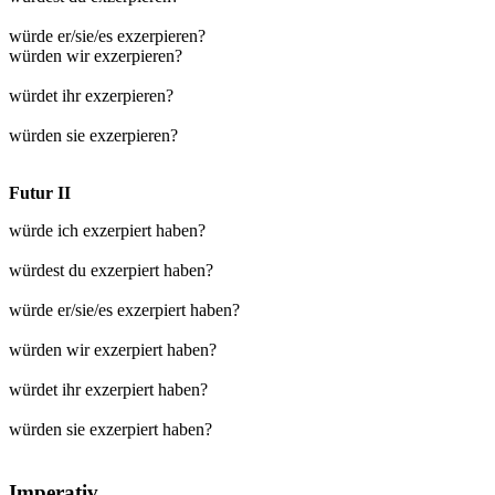
würde er/sie/es exzerpieren?
würden wir exzerpieren?
würdet ihr exzerpieren?
würden sie exzerpieren?
Futur II
würde ich exzerpiert haben?
würdest du exzerpiert haben?
würde er/sie/es exzerpiert haben?
würden wir exzerpiert haben?
würdet ihr exzerpiert haben?
würden sie exzerpiert haben?
Imperativ