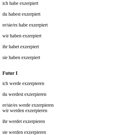
ich habe
exzerpiert
du habest
exzerpiert
er/sie/es habe
exzerpiert
wir haben
exzerpiert
ihr habet
exzerpiert
sie haben
exzerpiert
Futur I
ich werde
exzerpieren
du werdest
exzerpieren
er/sie/es werde
exzerpieren
wir werden
exzerpieren
ihr werdet
exzerpieren
sie werden
exzerpieren