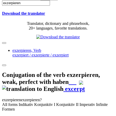
Download the translator
Translator, dictionary and phrasebook,
20+ languages, favorite translations.
exzerpieren,
Verb
exzerpiert / exzerpierte / exzerpiert
Conjugation of the verb
exzerpieren
,
weak, perfect with haben
excerpt
exzerpieren
exzerpieren?
All forms
Indikativ
Konjunktiv I
Konjunktiv II
Imperativ
Infinite
Formen