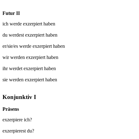
Futur II
ich werde
exzerpiert
haben
du werdest
exzerpiert
haben
er/sie/es werde
exzerpiert
haben
wir werden
exzerpiert
haben
ihr werdet
exzerpiert
haben
sie werden
exzerpiert
haben
Konjunktiv I
Präsens
exzerpiere ich?
exzerpierest du?