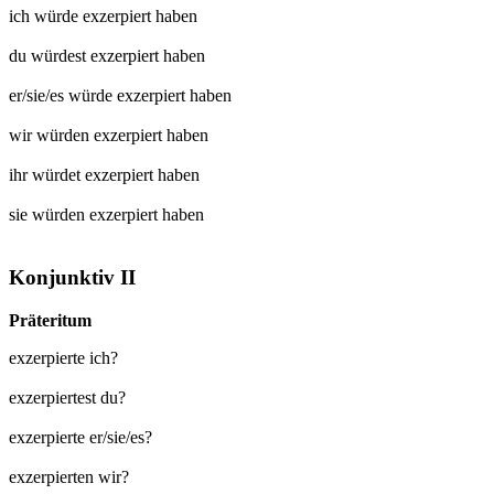
ich würde
exzerpiert
haben
du würdest
exzerpiert
haben
er/sie/es würde
exzerpiert
haben
wir würden
exzerpiert
haben
ihr würdet
exzerpiert
haben
sie würden
exzerpiert
haben
Konjunktiv II
Präteritum
exzerpierte ich?
exzerpiertest du?
exzerpierte er/sie/es?
exzerpierten wir?