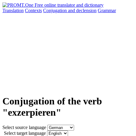
Translation
Contexts
Conjugation
and declension
Grammar
Conjugation of the verb
"exzerpieren"
Select source language
Select target language