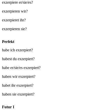
exzerpiere er/sie/es?
exzerpieren wir?
exzerpieret ihr?
exzerpieren sie?
Perfekt
habe ich exzerpiert?
habest du exzerpiert?
habe er/sie/es exzerpiert?
haben wir exzerpiert?
habet ihr exzerpiert?
haben sie exzerpiert?
Futur I