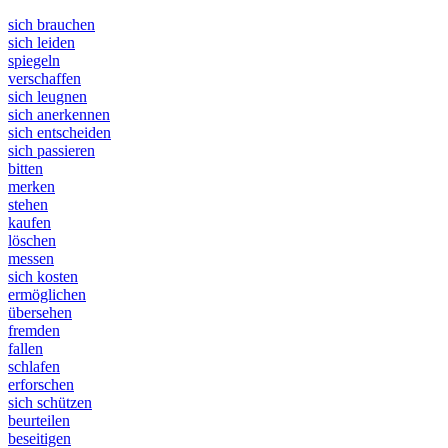
sich brauchen
sich leiden
spiegeln
verschaffen
sich leugnen
sich anerkennen
sich entscheiden
sich passieren
bitten
merken
stehen
kaufen
löschen
messen
sich kosten
ermöglichen
übersehen
fremden
fallen
schlafen
erforschen
sich schützen
beurteilen
beseitigen