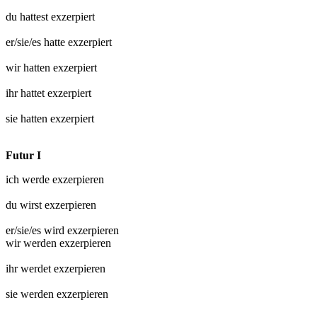
du hattest
exzerpiert
er/sie/es hatte
exzerpiert
wir hatten
exzerpiert
ihr hattet
exzerpiert
sie hatten
exzerpiert
Futur I
ich werde
exzerpieren
du wirst
exzerpieren
er/sie/es wird
exzerpieren
wir werden
exzerpieren
ihr werdet
exzerpieren
sie werden
exzerpieren