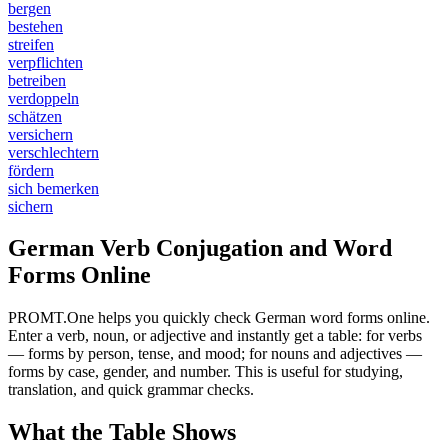
bergen
bestehen
streifen
verpflichten
betreiben
verdoppeln
schätzen
versichern
verschlechtern
fördern
sich bemerken
sichern
German Verb Conjugation and Word
Forms Online
PROMT.One helps you quickly check German word forms online.
Enter a verb, noun, or adjective and instantly get a table: for verbs
— forms by person, tense, and mood; for nouns and adjectives —
forms by case, gender, and number. This is useful for studying,
translation, and quick grammar checks.
What the Table Shows