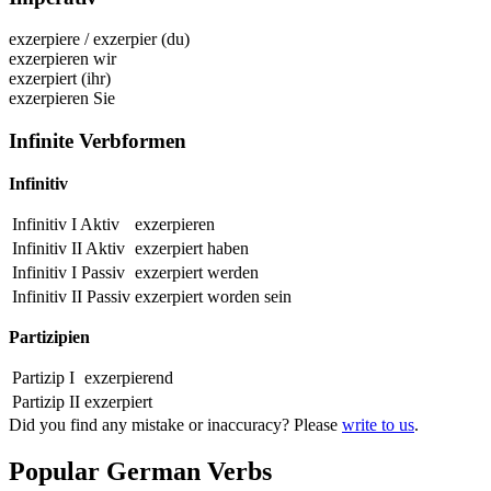
exzerpiere
/
exzerpier
(du)
exzerpieren
wir
exzerpiert
(ihr)
exzerpieren
Sie
Infinite Verbformen
Infinitiv
Infinitiv I Aktiv
exzerpieren
Infinitiv II Aktiv
exzerpiert
haben
Infinitiv I Passiv
exzerpiert
werden
Infinitiv II Passiv
exzerpiert
worden sein
Partizipien
Partizip I
exzerpierend
Partizip II
exzerpiert
Did you find any mistake or inaccuracy? Please
write to us
.
Popular German Verbs