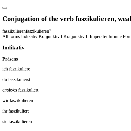
Conjugation of the verb
faszikulieren
,
weak
faszikulieren
faszikulieren?
All forms
Indikativ
Konjunktiv I
Konjunktiv II
Imperativ
Infinite Fo
Indikativ
Präsens
ich
faszikuliere
du
faszikulierst
er/sie/es
faszikuliert
wir
faszikulieren
ihr
faszikuliert
sie
faszikulieren