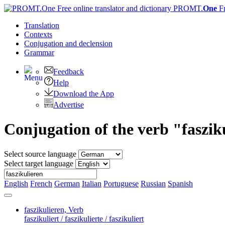
PROMT.
One
F
Translation
Contexts
Conjugation
and declension
Grammar
Feedback
Help
Download the App
Advertise
Conjugation of the verb "faszik
Select source language
Select target language
English
French
German
Italian
Portuguese
Russian
Spanish
faszikulieren,
Verb
faszikuliert / faszikulierte / faszikuliert