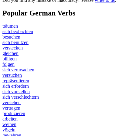
Did you find any mistake or inaccuracy? Please
write to us
.
Popular German Verbs
träumen
sich beobachten
besuchen
sich benutzen
verstecken
gleichen
billigen
folgen
sich verursachen
versuchen
repräsentieren
sich erfordern
sich vorstellen
sich verschlechtern
verstehen
vertragen
produzieren
arbeiten
weinen
vögeln
gewahren