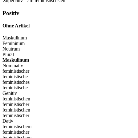
Superlativ
am feministischsten
Positiv
Ohne Artikel
Maskulinum
Femininum
Neutrum
Plural
Maskulinum
Nominativ
feministischer
feministische
feministisches
feministische
Genitiv
feministischen
feministischer
feministischen
feministischer
Dativ
feministischem
feministischer
feministischem