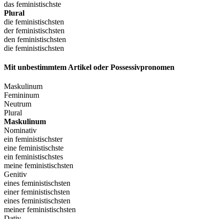
das feministischste
Plural
die feministischsten
der feministischsten
den feministischsten
die feministischsten
Mit unbestimmtem Artikel oder Possessivpronomen
Maskulinum
Femininum
Neutrum
Plural
Maskulinum
Nominativ
ein feministischster
eine feministischste
ein feministischstes
meine feministischsten
Genitiv
eines feministischsten
einer feministischsten
eines feministischsten
meiner feministischsten
Dativ