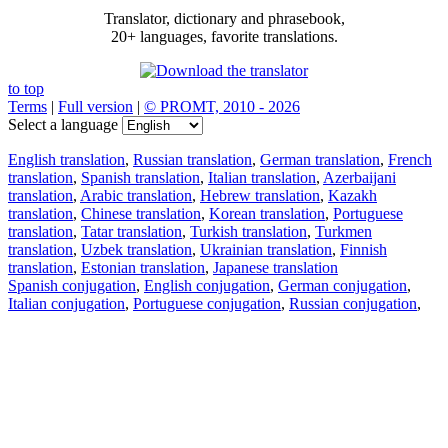
Translator, dictionary and phrasebook,
20+ languages, favorite translations.
to top
Terms
|
Full version
|
© PROMT, 2010 - 2026
Select a language
English translation
,
Russian translation
,
German translation
,
French
translation
,
Spanish translation
,
Italian translation
,
Azerbaijani
translation
,
Arabic translation
,
Hebrew translation
,
Kazakh
translation
,
Chinese translation
,
Korean translation
,
Portuguese
translation
,
Tatar translation
,
Turkish translation
,
Turkmen
translation
,
Uzbek translation
,
Ukrainian translation
,
Finnish
translation
,
Estonian translation
,
Japanese translation
Spanish conjugation
,
English conjugation
,
German conjugation
,
Italian conjugation
,
Portuguese conjugation
,
Russian conjugation
,
French conjugation
.
Features
Text Translation
Context Examples
Conjugation and Declension