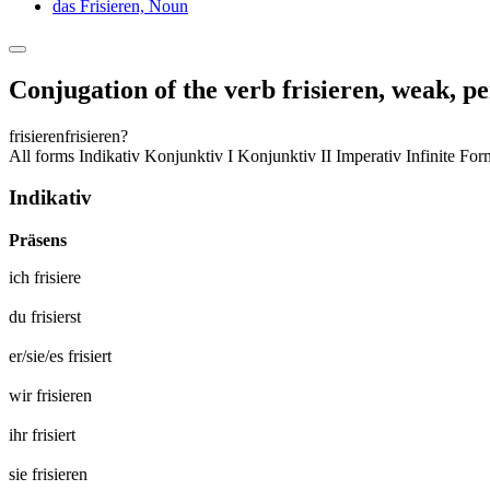
das Frisieren,
Noun
Conjugation of the verb
frisieren
,
weak, pe
frisieren
frisieren?
All forms
Indikativ
Konjunktiv I
Konjunktiv II
Imperativ
Infinite Fo
Indikativ
Präsens
ich
frisiere
du
frisierst
er/sie/es
frisiert
wir
frisieren
ihr
frisiert
sie
frisieren