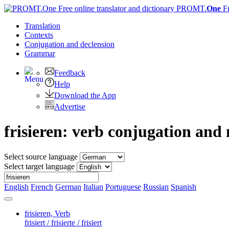
PROMT.
One
F
Translation
Contexts
Conjugation
and declension
Grammar
Feedback
Help
Download the App
Advertise
frisieren: verb conjugation and
Select source language
Select target language
English
French
German
Italian
Portuguese
Russian
Spanish
frisieren,
Verb
frisiert / frisierte / frisiert