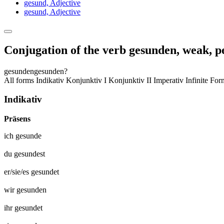
gesund,
Adjective
gesund,
Adjective
Conjugation of the verb
gesunden
,
weak, pe
gesunden
gesunden?
All forms
Indikativ
Konjunktiv I
Konjunktiv II
Imperativ
Infinite Fo
Indikativ
Präsens
ich
gesunde
du
gesundest
er/sie/es
gesundet
wir
gesunden
ihr
gesundet