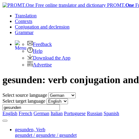
PROMT.
One
F
Translation
Contexts
Conjugation
and declension
Grammar
Feedback
Help
Download the App
Advertise
gesunden: verb conjugation and
Select source language
Select target language
English
French
German
Italian
Portuguese
Russian
Spanish
gesunden,
Verb
gesundet / gesundete / gesundet