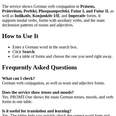
The service shows German verb conjugation in
Präsens,
Präteritum, Perfekt, Plusquamperfekt, Futur I, and Futur II
, as
well as
Indikativ, Konjunktiv I/II
, and
Imperativ
forms. It
supports modal verbs, forms with auxiliary verbs, and the main
declension patterns of nouns and adjectives.
How to Use It
Enter a German word in the search box.
Click
Search
.
Get a table of forms and choose the one you need right away.
Frequently Asked Questions
What can I check?
German verb conjugation, as well as noun and adjective forms.
Does the service show tenses and moods?
Yes. PROMT.One shows the main German tenses, moods, and verb
forms in one table.
Is it useful for translation and learning?
Yes. The tables help you quickly check the correct word form and