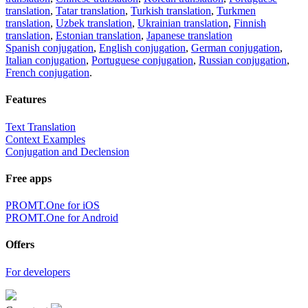
translation
,
Tatar translation
,
Turkish translation
,
Turkmen
translation
,
Uzbek translation
,
Ukrainian translation
,
Finnish
translation
,
Estonian translation
,
Japanese translation
Spanish conjugation
,
English conjugation
,
German conjugation
,
Italian conjugation
,
Portuguese conjugation
,
Russian conjugation
,
French conjugation
.
Features
Text Translation
Context Examples
Conjugation and Declension
Free apps
PROMT.One for iOS
PROMT.One for Android
Offers
For developers