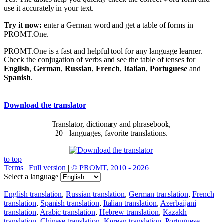
use it accurately in your text.
Try it now:
enter a German word and get a table of forms in
PROMT.One.
PROMT.One is a fast and helpful tool for any language learner.
Check the conjugation of verbs and see the table of tenses for
English
,
German
,
Russian
,
French
,
Italian
,
Portuguese
and
Spanish
.
Download the translator
Translator, dictionary and phrasebook,
20+ languages, favorite translations.
to top
Terms
|
Full version
|
© PROMT, 2010 - 2026
Select a language
English translation
,
Russian translation
,
German translation
,
French
translation
,
Spanish translation
,
Italian translation
,
Azerbaijani
translation
,
Arabic translation
,
Hebrew translation
,
Kazakh
translation
,
Chinese translation
,
Korean translation
,
Portuguese