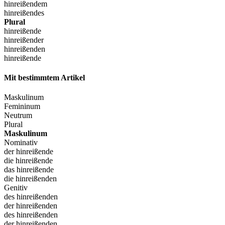
hinreißendem
hinreißendes
Plural
hinreißende
hinreißender
hinreißenden
hinreißende
Mit bestimmtem Artikel
Maskulinum
Femininum
Neutrum
Plural
Maskulinum
Nominativ
der hinreißende
die hinreißende
das hinreißende
die hinreißenden
Genitiv
des hinreißenden
der hinreißenden
des hinreißenden
der hinreißenden