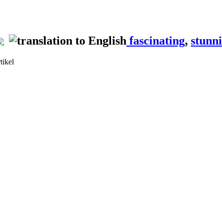
fascinating
,
stunn
tikel