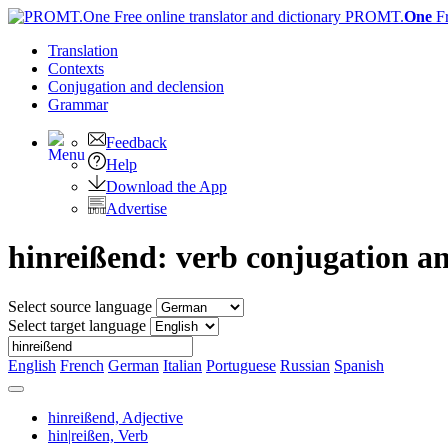
PROMT.
One
F
Translation
Contexts
Conjugation
and declension
Grammar
Feedback
Help
Download the App
Advertise
hinreißend: verb conjugation a
Select source language
Select target language
English
French
German
Italian
Portuguese
Russian
Spanish
hinreißend,
Adjective
hin|reißen,
Verb