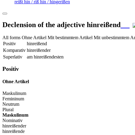
reißt hin / riß hin / hingerißen
Declension of the adjective
hinreißend
All forms
Ohne Artikel
Mit bestimmtem Artikel
Mit unbestimmtem Ar
Positiv
hinreißend
Komparativ
hinreißender
Superlativ
am hinreißendesten
Positiv
Ohne Artikel
Maskulinum
Femininum
Neutrum
Plural
Maskulinum
Nominativ
hinreißender
hinreißende