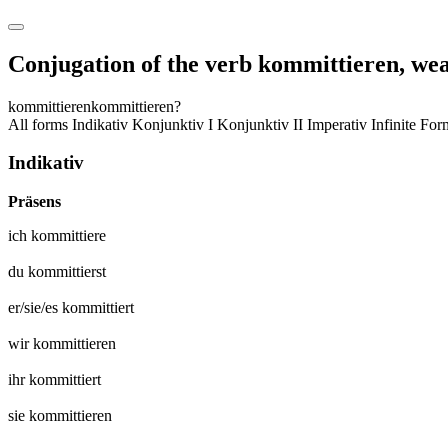
Conjugation of the verb
kommittieren
,
wea
kommittieren
kommittieren?
All forms
Indikativ
Konjunktiv I
Konjunktiv II
Imperativ
Infinite Fo
Indikativ
Präsens
ich
kommittiere
du
kommittierst
er/sie/es
kommittiert
wir
kommittieren
ihr
kommittiert
sie
kommittieren