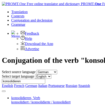
PROMT.
One
F
Translation
Contexts
Conjugation
and declension
Grammar
Feedback
Help
Download the App
Advertise
Conjugation of the verb "konso
Select source language
Select target language
English
French
German
Italian
Portuguese
Russian
Spanish
konsolidieren,
Verb
konsolidiert / konsolidierte / konsolidiert