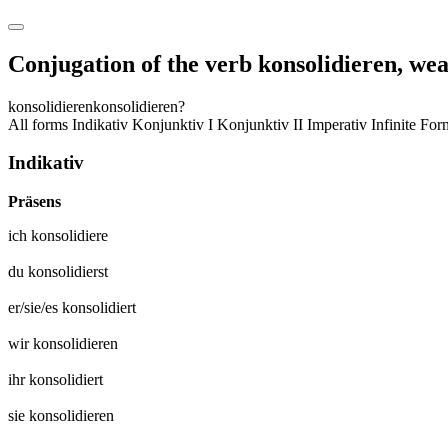
Conjugation of the verb
konsolidieren
,
wea
konsolidieren
konsolidieren?
All forms
Indikativ
Konjunktiv I
Konjunktiv II
Imperativ
Infinite Fo
Indikativ
Präsens
ich
konsolidiere
du
konsolidierst
er/sie/es
konsolidiert
wir
konsolidieren
ihr
konsolidiert
sie
konsolidieren