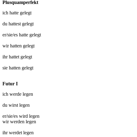
Plusquamperfekt
ich hatte
gelegt
du hattest
gelegt
er/sie/es hatte
gelegt
wir hatten
gelegt
ihr hattet
gelegt
sie hatten
gelegt
Futur I
ich werde
legen
du wirst
legen
er/sie/es wird
legen
wir werden
legen
ihr werdet
legen