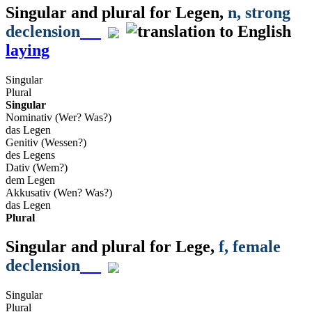
Singular and plural for
Legen
,
n
, strong
declension
laying
Singular
Plural
Singular
Nominativ (Wer? Was?)
das Legen
Genitiv (Wessen?)
des Legens
Dativ (Wem?)
dem Legen
Akkusativ (Wen? Was?)
das Legen
Plural
Singular and plural for
Lege
,
f
, female
declension
Singular
Plural