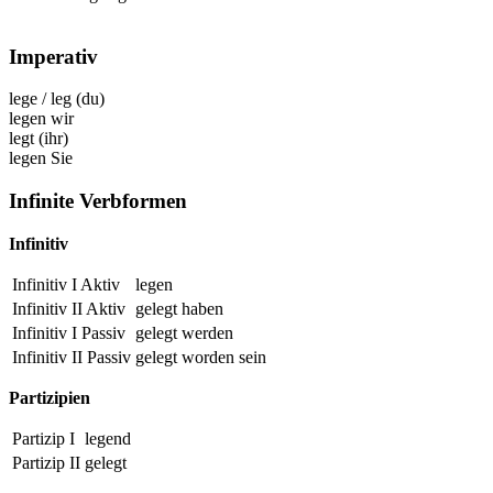
Imperativ
lege
/
leg
(du)
legen
wir
legt
(ihr)
legen
Sie
Infinite Verbformen
Infinitiv
Infinitiv I Aktiv
legen
Infinitiv II Aktiv
gelegt
haben
Infinitiv I Passiv
gelegt
werden
Infinitiv II Passiv
gelegt
worden sein
Partizipien
Partizip I
legend
Partizip II
gelegt