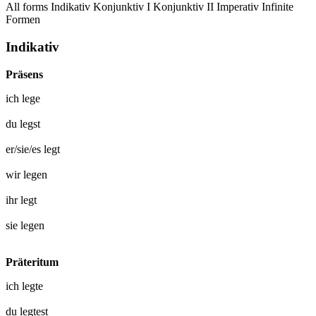
All forms
Indikativ
Konjunktiv I
Konjunktiv II
Imperativ
Infinite
Formen
Indikativ
Präsens
ich
lege
du
legst
er/sie/es
legt
wir
legen
ihr
legt
sie
legen
Präteritum
ich
legte
du
legtest