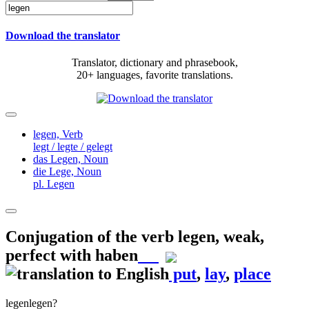
Download the translator
Translator, dictionary and phrasebook,
20+ languages, favorite translations.
legen,
Verb
legt / legte / gelegt
das Legen,
Noun
die Lege,
Noun
pl. Legen
Conjugation of the verb
legen
,
weak,
perfect with haben
put
,
lay
,
place
legen
legen?