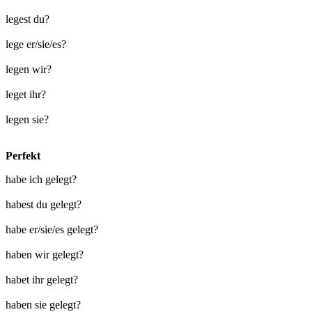
legest du?
lege er/sie/es?
legen wir?
leget ihr?
legen sie?
Perfekt
habe ich gelegt?
habest du gelegt?
habe er/sie/es gelegt?
haben wir gelegt?
habet ihr gelegt?
haben sie gelegt?