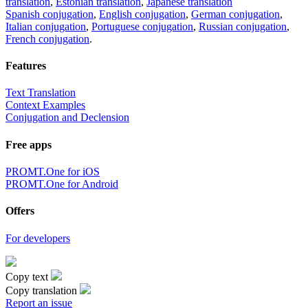
translation
,
Estonian translation
,
Japanese translation
Spanish conjugation
,
English conjugation
,
German conjugation
,
Italian conjugation
,
Portuguese conjugation
,
Russian conjugation
,
French conjugation
.
Features
Text Translation
Context Examples
Conjugation and Declension
Free apps
PROMT.One for iOS
PROMT.One for Android
Offers
For developers
Copy text
Copy translation
Report an issue