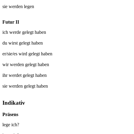
sie werden
legen
Futur II
ich werde
gelegt
haben
du wirst
gelegt
haben
er/sie/es wird
gelegt
haben
wir werden
gelegt
haben
ihr werdet
gelegt
haben
sie werden
gelegt
haben
Indikativ
Präsens
lege ich?