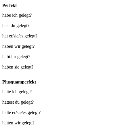
Perfekt
habe ich gelegt?
hast du gelegt?
hat er/sie/es gelegt?
haben wir gelegt?
habt ihr gelegt?
haben sie gelegt?
Plusquamperfekt
hatte ich gelegt?
hattest du gelegt?
hatte er/sie/es gelegt?
hatten wir gelegt?