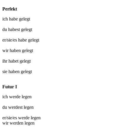
Perfekt
ich habe
gelegt
du habest
gelegt
er/sie/es habe
gelegt
wir haben
gelegt
ihr habet
gelegt
sie haben
gelegt
Futur I
ich werde
legen
du werdest
legen
er/sie/es werde
legen
wir werden
legen