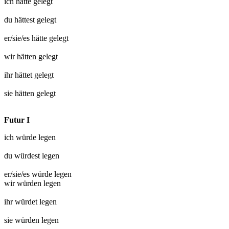
ich hätte
gelegt
du hättest
gelegt
er/sie/es hätte
gelegt
wir hätten
gelegt
ihr hättet
gelegt
sie hätten
gelegt
Futur I
ich würde
legen
du würdest
legen
er/sie/es würde
legen
wir würden
legen
ihr würdet
legen
sie würden
legen