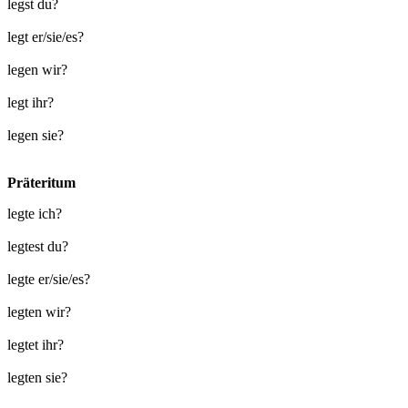
legst du?
legt er/sie/es?
legen wir?
legt ihr?
legen sie?
Präteritum
legte ich?
legtest du?
legte er/sie/es?
legten wir?
legtet ihr?
legten sie?