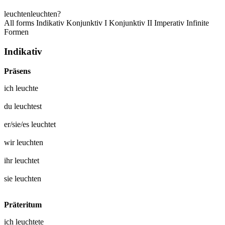
leuchten
leuchten?
All forms
Indikativ
Konjunktiv I
Konjunktiv II
Imperativ
Infinite
Formen
Indikativ
Präsens
ich
leuchte
du
leuchtest
er/sie/es
leuchtet
wir
leuchten
ihr
leuchtet
sie
leuchten
Präteritum
ich
leuchtete