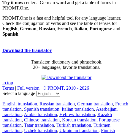
Try it now:
enter a German word and get a table of forms in
PROMT.One.
PROMT.One is a fast and helpful tool for any language learner.
Check the conjugation of verbs and see the table of tenses for
English
,
German
,
Russian
,
French
,
Italian
,
Portuguese
and
Spanish
.
Download the translator
Translator, dictionary and phrasebook,
20+ languages, favorite translations.
to top
Terms
|
Full version
|
© PROMT, 2010 - 2026
Select a language
English translation
,
Russian translation
,
German translation
,
French
translation
,
Spanish translation
,
Italian translation
,
Azerbaijani
translation
,
Arabic translation
,
Hebrew translation
,
Kazakh
translation
,
Chinese translation
,
Korean translation
,
Portuguese
translation
,
Tatar translation
,
Turkish translation
,
Turkmen
translation
,
Uzbek translation
,
Ukrainian translation
,
Finnish