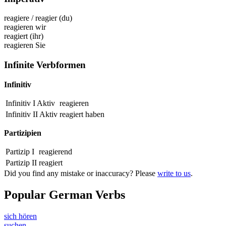
reagiere
/
reagier
(du)
reagieren
wir
reagiert
(ihr)
reagieren
Sie
Infinite Verbformen
Infinitiv
Infinitiv I Aktiv
reagieren
Infinitiv II Aktiv
reagiert
haben
Partizipien
Partizip I
reagierend
Partizip II
reagiert
Did you find any mistake or inaccuracy? Please
write to us
.
Popular German Verbs
sich hören
suchen