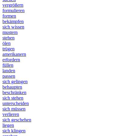
vergrößern
formulieren
formen
bekämpfen
sich wissen
mustern
stehen
ölen
trügen
amerikanern
erfordern
füllen
landen
passen
sich gelingen
behaupten
beschränken
sich stehen
unterscheiden
sich müssen
verlieren
sich geschehen
liegen
sich klingen