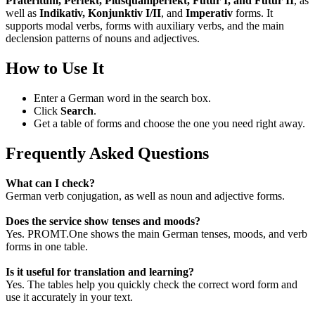
Präteritum, Perfekt, Plusquamperfekt, Futur I, and Futur II
, as
well as
Indikativ, Konjunktiv I/II
, and
Imperativ
forms. It
supports modal verbs, forms with auxiliary verbs, and the main
declension patterns of nouns and adjectives.
How to Use It
Enter a German word in the search box.
Click
Search
.
Get a table of forms and choose the one you need right away.
Frequently Asked Questions
What can I check?
German verb conjugation, as well as noun and adjective forms.
Does the service show tenses and moods?
Yes. PROMT.One shows the main German tenses, moods, and verb
forms in one table.
Is it useful for translation and learning?
Yes. The tables help you quickly check the correct word form and
use it accurately in your text.