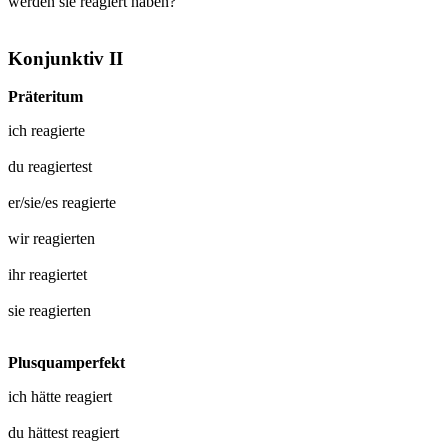
werden sie reagiert haben?
Konjunktiv II
Präteritum
ich
reagierte
du
reagiertest
er/sie/es
reagierte
wir
reagierten
ihr
reagiertet
sie
reagierten
Plusquamperfekt
ich hätte
reagiert
du hättest
reagiert