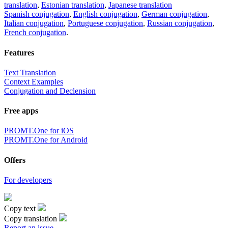
translation
,
Estonian translation
,
Japanese translation
Spanish conjugation
,
English conjugation
,
German conjugation
,
Italian conjugation
,
Portuguese conjugation
,
Russian conjugation
,
French conjugation
.
Features
Text Translation
Context Examples
Conjugation and Declension
Free apps
PROMT.One for iOS
PROMT.One for Android
Offers
For developers
Copy text
Copy translation
Report an issue