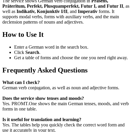
The service shows German verb conjugation in
Präsens,
Präteritum, Perfekt, Plusquamperfekt, Futur I, and Futur II
, as
well as
Indikativ, Konjunktiv I/II
, and
Imperativ
forms. It
supports modal verbs, forms with auxiliary verbs, and the main
declension patterns of nouns and adjectives.
How to Use It
Enter a German word in the search box.
Click
Search
.
Get a table of forms and choose the one you need right away.
Frequently Asked Questions
What can I check?
German verb conjugation, as well as noun and adjective forms.
Does the service show tenses and moods?
Yes. PROMT.One shows the main German tenses, moods, and verb
forms in one table.
Is it useful for translation and learning?
Yes. The tables help you quickly check the correct word form and
use it accurately in your text.