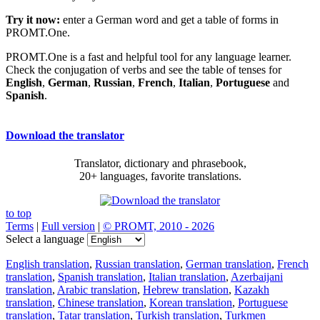
Try it now:
enter a German word and get a table of forms in
PROMT.One.
PROMT.One is a fast and helpful tool for any language learner.
Check the conjugation of verbs and see the table of tenses for
English
,
German
,
Russian
,
French
,
Italian
,
Portuguese
and
Spanish
.
Download the translator
Translator, dictionary and phrasebook,
20+ languages, favorite translations.
to top
Terms
|
Full version
|
© PROMT, 2010 - 2026
Select a language
English translation
,
Russian translation
,
German translation
,
French
translation
,
Spanish translation
,
Italian translation
,
Azerbaijani
translation
,
Arabic translation
,
Hebrew translation
,
Kazakh
translation
,
Chinese translation
,
Korean translation
,
Portuguese
translation
,
Tatar translation
,
Turkish translation
,
Turkmen