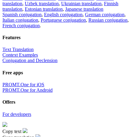
translation
,
Uzbek translation
,
Ukrainian translation
,
Finnish
translation
,
Estonian translation
,
Japanese translation
Spanish conjugation
,
English conjugation
,
German conjugation
,
Italian conjugation
,
Portuguese conjugation
,
Russian conjugation
,
French conjugation
.
Features
Text Translation
Context Examples
Conjugation and Declension
Free apps
PROMT.One for iOS
PROMT.One for Android
Offers
For developers
Copy text