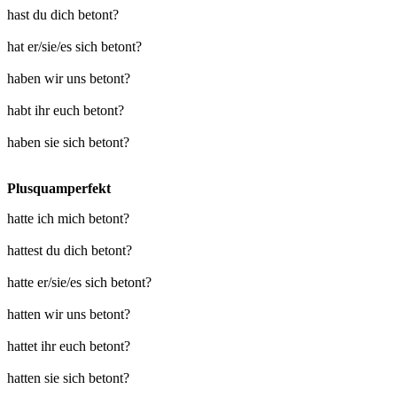
hast du dich betont?
hat er/sie/es sich betont?
haben wir uns betont?
habt ihr euch betont?
haben sie sich betont?
Plusquamperfekt
hatte ich mich betont?
hattest du dich betont?
hatte er/sie/es sich betont?
hatten wir uns betont?
hattet ihr euch betont?
hatten sie sich betont?