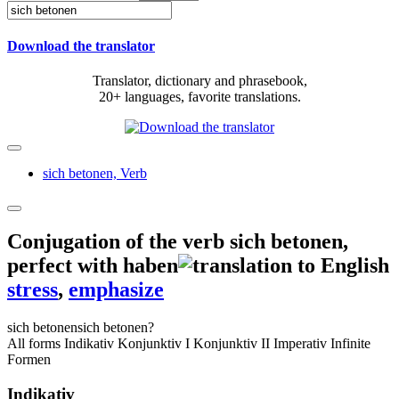
Download the translator
Translator, dictionary and phrasebook,
20+ languages, favorite translations.
sich betonen,
Verb
Conjugation of the verb
sich betonen
,
perfect with haben
stress
,
emphasize
sich betonen
sich betonen?
All forms
Indikativ
Konjunktiv I
Konjunktiv II
Imperativ
Infinite
Formen
Indikativ