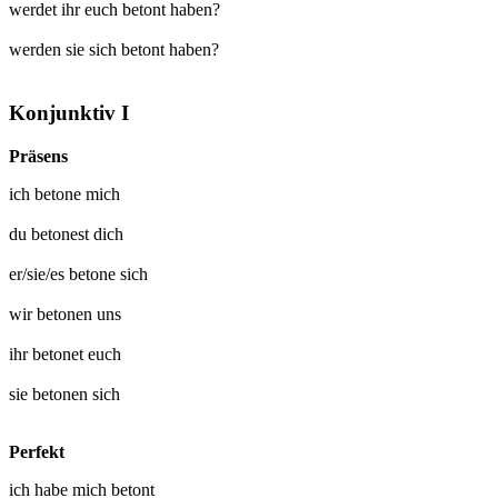
werdet ihr euch betont haben?
werden sie sich betont haben?
Konjunktiv I
Präsens
ich
betone mich
du
betonest dich
er/sie/es
betone sich
wir
betonen uns
ihr
betonet euch
sie
betonen sich
Perfekt
ich habe mich
betont