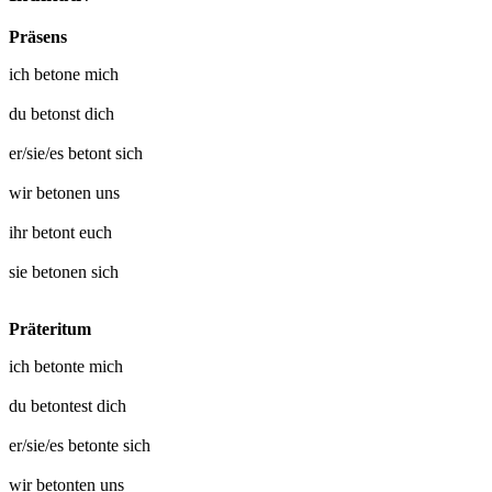
Präsens
ich
betone mich
du
betonst dich
er/sie/es
betont sich
wir
betonen uns
ihr
betont euch
sie
betonen sich
Präteritum
ich
betonte mich
du
betontest dich
er/sie/es
betonte sich
wir
betonten uns