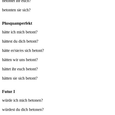
betontet ihr euch?
betonten sie sich?
Plusquamperfekt
hätte ich mich betont?
hättest du dich betont?
hätte er/sie/es sich betont?
hätten wir uns betont?
hättet ihr euch betont?
hätten sie sich betont?
Futur I
würde ich mich betonen?
würdest du dich betonen?