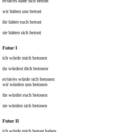
er/sie/es hätte sich
betont
wir hätten uns
betont
ihr hättet euch
betont
sie hätten sich
betont
Futur I
ich würde mich
betonen
du würdest dich
betonen
er/sie/es würde sich
betonen
wir würden uns
betonen
ihr würdet euch
betonen
sie würden sich
betonen
Futur II
ich würde mich
betont
haben