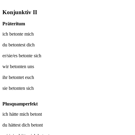
Konjunktiv II
Präteritum
ich
betonte mich
du
betontest dich
er/sie/es
betonte sich
wir
betonten uns
ihr
betontet euch
sie
betonten sich
Plusquamperfekt
ich hätte mich
betont
du hättest dich
betont