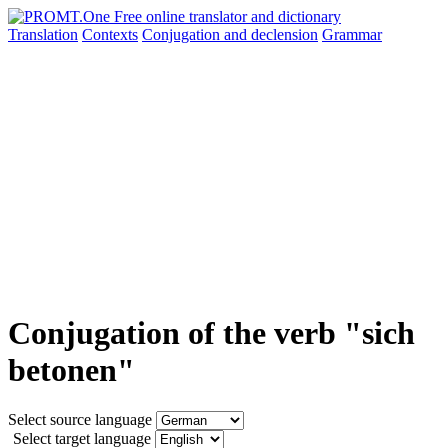
Translation
Contexts
Conjugation
and declension
Grammar
Conjugation of the verb "sich
betonen"
Select source language
Select target language