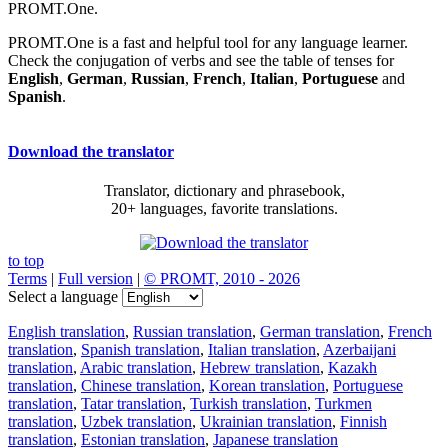
PROMT.One.
PROMT.One is a fast and helpful tool for any language learner.
Check the conjugation of verbs and see the table of tenses for
English
,
German
,
Russian
,
French
,
Italian
,
Portuguese
and
Spanish
.
Download the translator
Translator, dictionary and phrasebook,
20+ languages, favorite translations.
to top
Terms
|
Full version
|
© PROMT, 2010 - 2026
Select a language
English translation
,
Russian translation
,
German translation
,
French
translation
,
Spanish translation
,
Italian translation
,
Azerbaijani
translation
,
Arabic translation
,
Hebrew translation
,
Kazakh
translation
,
Chinese translation
,
Korean translation
,
Portuguese
translation
,
Tatar translation
,
Turkish translation
,
Turkmen
translation
,
Uzbek translation
,
Ukrainian translation
,
Finnish
translation
,
Estonian translation
,
Japanese translation