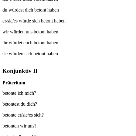
du würdest dich
betont
haben
er/sie/es würde sich
betont
haben
wir würden uns
betont
haben
ihr würdet euch
betont
haben
sie würden sich
betont
haben
Konjunktiv II
Präteritum
betonte ich mich?
betontest du dich?
betonte er/sie/es sich?
betonten wir uns?