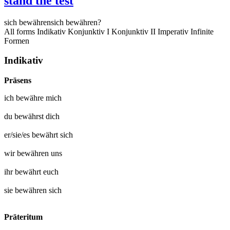
stand the test
sich bewähren
sich bewähren?
All forms
Indikativ
Konjunktiv I
Konjunktiv II
Imperativ
Infinite
Formen
Indikativ
Präsens
ich
bewähre mich
du
bewährst dich
er/sie/es
bewährt sich
wir
bewähren uns
ihr
bewährt euch
sie
bewähren sich
Präteritum