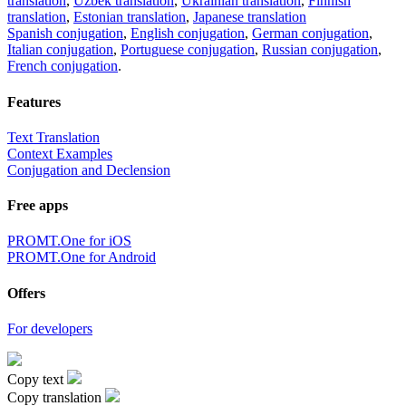
translation
,
Uzbek translation
,
Ukrainian translation
,
Finnish
translation
,
Estonian translation
,
Japanese translation
Spanish conjugation
,
English conjugation
,
German conjugation
,
Italian conjugation
,
Portuguese conjugation
,
Russian conjugation
,
French conjugation
.
Features
Text Translation
Context Examples
Conjugation and Declension
Free apps
PROMT.One for iOS
PROMT.One for Android
Offers
For developers
Copy text
Copy translation