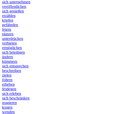
sich unternehmen
veröffentlichen
sich genießen
erzählen
köpfen
gefährden
feiern
platzen
unterdrücken
verbieten
ermöglichen
sich beteiligen
ändern
kümmern
sich entsprechen
beschreiben
zielen
foltern
erheben
festlegen
sich erleben
sich beschränken
reagieren
kosten
wenden