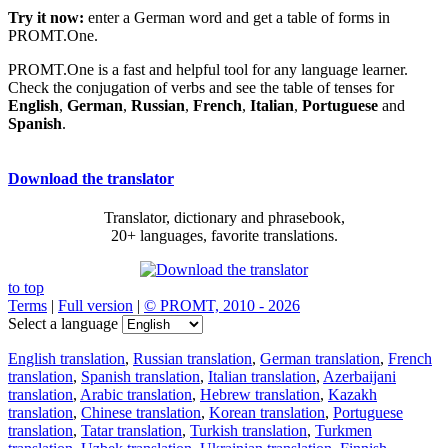
Try it now:
enter a German word and get a table of forms in
PROMT.One.
PROMT.One is a fast and helpful tool for any language learner.
Check the conjugation of verbs and see the table of tenses for
English
,
German
,
Russian
,
French
,
Italian
,
Portuguese
and
Spanish
.
Download the translator
Translator, dictionary and phrasebook,
20+ languages, favorite translations.
to top
Terms
|
Full version
|
© PROMT, 2010 - 2026
Select a language
English translation
,
Russian translation
,
German translation
,
French
translation
,
Spanish translation
,
Italian translation
,
Azerbaijani
translation
,
Arabic translation
,
Hebrew translation
,
Kazakh
translation
,
Chinese translation
,
Korean translation
,
Portuguese
translation
,
Tatar translation
,
Turkish translation
,
Turkmen