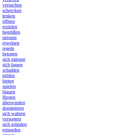
versuchen
schrecken
lenken
öffnen
erzielen
begrüßen
pressen
erweisen
regeln
betonen
sich müssen
sich bauen
schulden
prüfen
bieten
spielen
blauen
fliegen
überwinden
dominieren
sich wahren
versorgen
sich gründen
ermorden