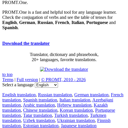
PROMT.One.
PROMT.One is a fast and helpful tool for any language learner.
Check the conjugation of verbs and see the table of tenses for
English
,
German
,
Russian
,
French
,
Italian
,
Portuguese
and
Spanish
.
Download the translator
Translator, dictionary and phrasebook,
20+ languages, favorite translations.
to top
Terms
|
Full version
|
© PROMT, 2010 - 2026
Select a language
English translation
,
Russian translation
,
German translation
,
French
translation
,
Spanish translation
,
Italian translation
,
Azerbaijani
translation
,
Arabic translation
,
Hebrew translation
,
Kazakh
translation
,
Chinese translation
,
Korean translation
,
Portuguese
translation
,
Tatar translation
,
Turkish translation
,
Turkmen
translation
,
Uzbek translation
,
Ukrainian translation
,
Finnish
translation
,
Estonian translation
,
Japanese translation