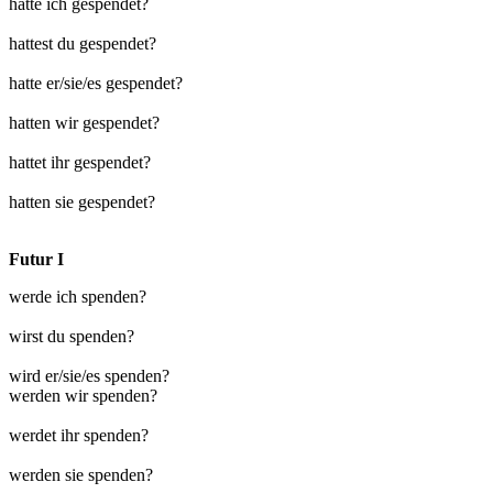
hatte ich gespendet?
hattest du gespendet?
hatte er/sie/es gespendet?
hatten wir gespendet?
hattet ihr gespendet?
hatten sie gespendet?
Futur I
werde ich spenden?
wirst du spenden?
wird er/sie/es spenden?
werden wir spenden?
werdet ihr spenden?
werden sie spenden?