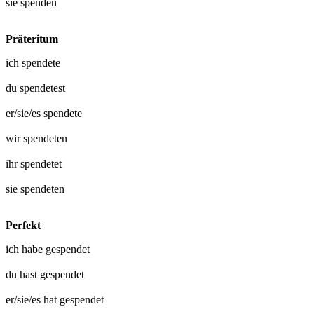
sie
spenden
Präteritum
ich
spendete
du
spendetest
er/sie/es
spendete
wir
spendeten
ihr
spendetet
sie
spendeten
Perfekt
ich habe
gespendet
du hast
gespendet
er/sie/es hat
gespendet