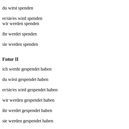
du wirst
spenden
er/sie/es wird
spenden
wir werden
spenden
ihr werdet
spenden
sie werden
spenden
Futur II
ich werde
gespendet
haben
du wirst
gespendet
haben
er/sie/es wird
gespendet
haben
wir werden
gespendet
haben
ihr werdet
gespendet
haben
sie werden
gespendet
haben