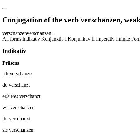
Conjugation of the verb
verschanzen
,
weak
verschanzen
verschanzen?
All forms
Indikativ
Konjunktiv I
Konjunktiv II
Imperativ
Infinite Fo
Indikativ
Präsens
ich
verschanze
du
verschanzt
er/sie/es
verschanzt
wir
verschanzen
ihr
verschanzt
sie
verschanzen