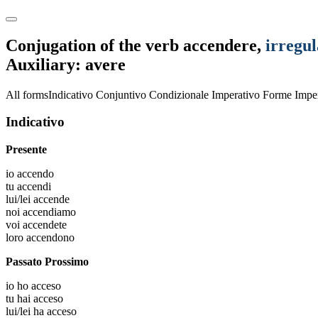
Conjugation of the verb
accendere
,
irregul
Auxiliary: avere
All forms
Indicativo
Conjuntivo
Condizionale
Imperativo
Forme Imper
Indicativo
Presente
io
accendo
tu
accendi
lui/lei
accende
noi
accendiamo
voi
accendete
loro
accendono
Passato Prossimo
io
ho acceso
tu
hai acceso
lui/lei
ha acceso