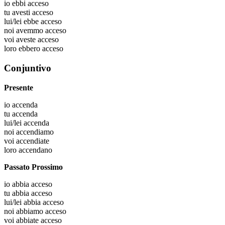
io
ebbi acceso
tu
avesti acceso
lui/lei
ebbe acceso
noi
avemmo acceso
voi
aveste acceso
loro
ebbero acceso
Conjuntivo
Presente
io
accenda
tu
accenda
lui/lei
accenda
noi
accendiamo
voi
accendiate
loro
accendano
Passato Prossimo
io
abbia acceso
tu
abbia acceso
lui/lei
abbia acceso
noi
abbiamo acceso
voi
abbiate acceso