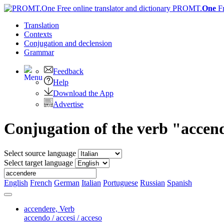
PROMT.
One
F
Translation
Contexts
Conjugation
and declension
Grammar
Feedback
Help
Download the App
Advertise
Conjugation of the verb "accen
Select source language
Select target language
English
French
German
Italian
Portuguese
Russian
Spanish
accendere,
Verb
accendo / accesi / acceso