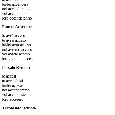
lui/lei
accenderà
noi
accenderemo
voi
accenderete
loro
accenderanno
Futuro Anteriore
io
avrò acceso
tu
avrai acceso
lui/lei
avrà acceso
noi
avremo acceso
voi
avrete acceso
loro
avranno acceso
Passato Remoto
io
accesi
tu
accendesti
lui/lei
accese
noi
accendemmo
voi
accendeste
loro
accesero
Trapassato Remoto