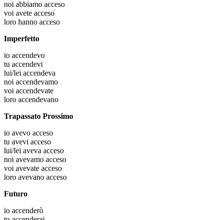
noi
abbiamo acceso
voi
avete acceso
loro
hanno acceso
Imperfetto
io
accendevo
tu
accendevi
lui/lei
accendeva
noi
accendevamo
voi
accendevate
loro
accendevano
Trapassato Prossimo
io
avevo acceso
tu
avevi acceso
lui/lei
aveva acceso
noi
avevamo acceso
voi
avevate acceso
loro
avevano acceso
Futuro
io
accenderò
tu
accenderai