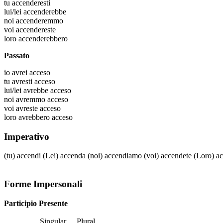
tu
accenderesti
lui/lei
accenderebbe
noi
accenderemmo
voi
accendereste
loro
accenderebbero
Passato
io
avrei acceso
tu
avresti acceso
lui/lei
avrebbe acceso
noi
avremmo acceso
voi
avreste acceso
loro
avrebbero acceso
Imperativo
(tu)
accendi
(Lei)
accenda
(noi)
accendiamo
(voi)
accendete
(Loro)
a
Forme Impersonali
Participio Presente
Singular
Plural