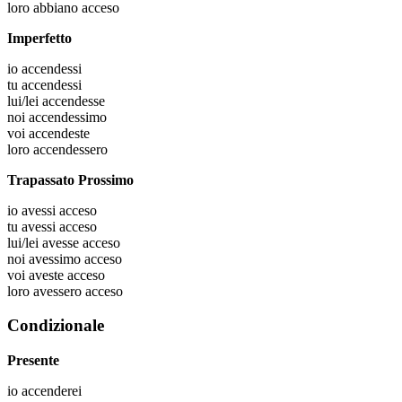
loro
abbiano acceso
Imperfetto
io
accendessi
tu
accendessi
lui/lei
accendesse
noi
accendessimo
voi
accendeste
loro
accendessero
Trapassato Prossimo
io
avessi acceso
tu
avessi acceso
lui/lei
avesse acceso
noi
avessimo acceso
voi
aveste acceso
loro
avessero acceso
Condizionale
Presente
io
accenderei