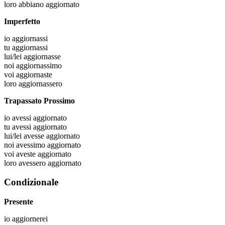
loro
abbiano aggiornato
Imperfetto
io
aggiornassi
tu
aggiornassi
lui/lei
aggiornasse
noi
aggiornassimo
voi
aggiornaste
loro
aggiornassero
Trapassato Prossimo
io
avessi aggiornato
tu
avessi aggiornato
lui/lei
avesse aggiornato
noi
avessimo aggiornato
voi
aveste aggiornato
loro
avessero aggiornato
Condizionale
Presente
io
aggiornerei