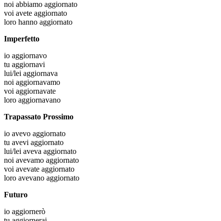
noi
abbiamo aggiornato
voi
avete aggiornato
loro
hanno aggiornato
Imperfetto
io
aggiornavo
tu
aggiornavi
lui/lei
aggiornava
noi
aggiornavamo
voi
aggiornavate
loro
aggiornavano
Trapassato Prossimo
io
avevo aggiornato
tu
avevi aggiornato
lui/lei
aveva aggiornato
noi
avevamo aggiornato
voi
avevate aggiornato
loro
avevano aggiornato
Futuro
io
aggiornerò
tu
aggiornerai