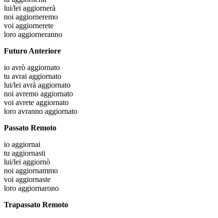
lui/lei
aggiornerà
noi
aggiorneremo
voi
aggiornerete
loro
aggiorneranno
Futuro Anteriore
io
avrò aggiornato
tu
avrai aggiornato
lui/lei
avrà aggiornato
noi
avremo aggiornato
voi
avrete aggiornato
loro
avranno aggiornato
Passato Remoto
io
aggiornai
tu
aggiornasti
lui/lei
aggiornò
noi
aggiornammo
voi
aggiornaste
loro
aggiornarono
Trapassato Remoto