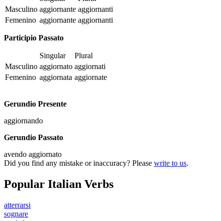
Masculino
aggiornante
aggiornanti
Femenino
aggiornante
aggiornanti
Participio Passato
Singular
Plural
Masculino
aggiornato
aggiornati
Femenino
aggiornata
aggiornate
Gerundio Presente
aggiornando
Gerundio Passato
avendo aggiornato
Did you find any mistake or inaccuracy? Please
write to us
.
Popular Italian Verbs
atterrarsi
sognare