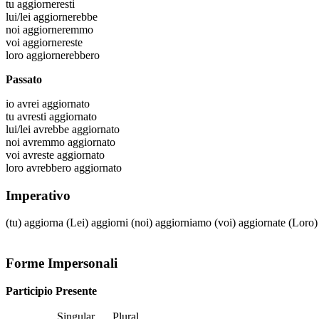
tu
aggiorneresti
lui/lei
aggiornerebbe
noi
aggiorneremmo
voi
aggiornereste
loro
aggiornerebbero
Passato
io
avrei aggiornato
tu
avresti aggiornato
lui/lei
avrebbe aggiornato
noi
avremmo aggiornato
voi
avreste aggiornato
loro
avrebbero aggiornato
Imperativo
(tu)
aggiorna
(Lei)
aggiorni
(noi)
aggiorniamo
(voi)
aggiornate
(Loro
Forme Impersonali
Participio Presente
Singular
Plural