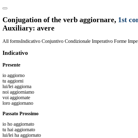
Conjugation of the verb
aggiornare
,
1st co
Auxiliary: avere
All forms
Indicativo
Conjuntivo
Condizionale
Imperativo
Forme Imper
Indicativo
Presente
io
aggiorno
tu
aggiorni
lui/lei
aggiorna
noi
aggiorniamo
voi
aggiornate
loro
aggiornano
Passato Prossimo
io
ho aggiornato
tu
hai aggiornato
lui/lei
ha aggiornato