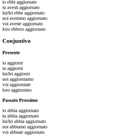
io
ebbi aggiornato
tu
avesti aggiornato
lui/lei
ebbe aggiornato
noi
avemmo aggiornato
voi
aveste aggiornato
loro
ebbero aggiornato
Conjuntivo
Presente
io
aggiorni
tu
aggiorni
lui/lei
aggiorni
noi
aggiorniamo
voi
aggiorniate
loro
aggiornino
Passato Prossimo
io
abbia aggiornato
tu
abbia aggiornato
lui/lei
abbia aggiornato
noi
abbiamo aggiornato
voi
abbiate aggiornato