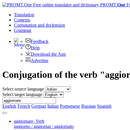
PROMT.
One
F
Translation
Contexts
Conjugation
and declension
Grammar
Feedback
Help
Download the App
Advertise
Conjugation of the verb "aggio
Select source language
Select target language
English
French
German
Italian
Portuguese
Russian
Spanish
aggiornare,
Verb
aggiorno / aggiornai / aggiornato