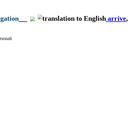
ugation
arrive
sonali