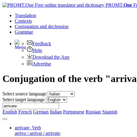
PROMT.
One
F
Translation
Contexts
Conjugation
and declension
Grammar
Feedback
Help
Download the App
Advertise
Conjugation of the verb "arriv
Select source language
Select target language
English
French
German
Italian
Portuguese
Russian
Spanish
arrivare,
Verb
arrivo / arrivai / arrivato