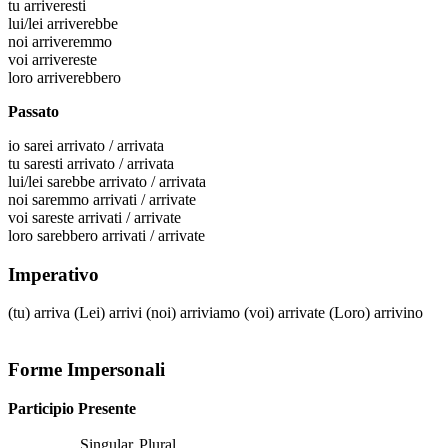
tu
arriveresti
lui/lei
arriverebbe
noi
arriveremmo
voi
arrivereste
loro
arriverebbero
Passato
io
sarei arrivato / arrivata
tu
saresti arrivato / arrivata
lui/lei
sarebbe arrivato / arrivata
noi
saremmo arrivati / arrivate
voi
sareste arrivati / arrivate
loro
sarebbero arrivati / arrivate
Imperativo
(tu)
arriva
(Lei)
arrivi
(noi)
arriviamo
(voi)
arrivate
(Loro)
arrivino
Forme Impersonali
Participio Presente
Singular
Plural