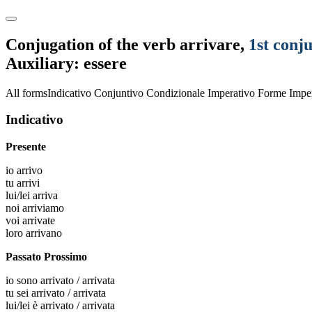
Conjugation of the verb
arrivare
,
1st conj
Auxiliary: essere
All forms
Indicativo
Conjuntivo
Condizionale
Imperativo
Forme Imper
Indicativo
Presente
io
arrivo
tu
arrivi
lui/lei
arriva
noi
arriviamo
voi
arrivate
loro
arrivano
Passato Prossimo
io
sono arrivato / arrivata
tu
sei arrivato / arrivata
lui/lei
è arrivato / arrivata