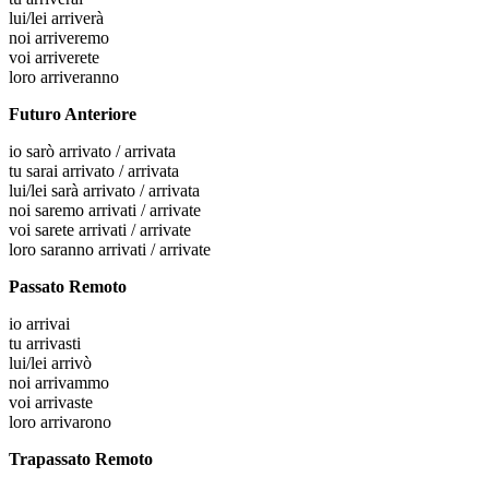
lui/lei
arriverà
noi
arriveremo
voi
arriverete
loro
arriveranno
Futuro Anteriore
io
sarò arrivato / arrivata
tu
sarai arrivato / arrivata
lui/lei
sarà arrivato / arrivata
noi
saremo arrivati / arrivate
voi
sarete arrivati / arrivate
loro
saranno arrivati / arrivate
Passato Remoto
io
arrivai
tu
arrivasti
lui/lei
arrivò
noi
arrivammo
voi
arrivaste
loro
arrivarono
Trapassato Remoto