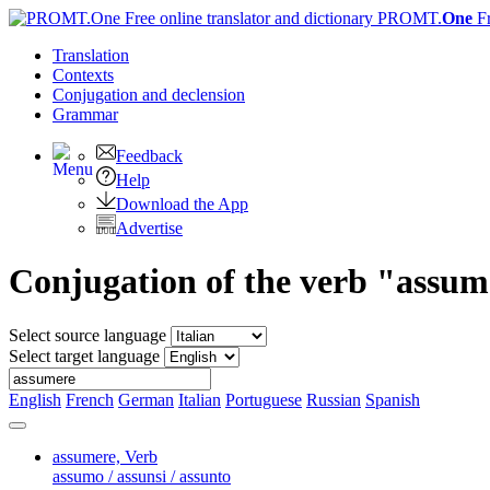
PROMT.
One
F
Translation
Contexts
Conjugation
and declension
Grammar
Feedback
Help
Download the App
Advertise
Conjugation of the verb "assum
Select source language
Select target language
English
French
German
Italian
Portuguese
Russian
Spanish
assumere,
Verb
assumo / assunsi / assunto