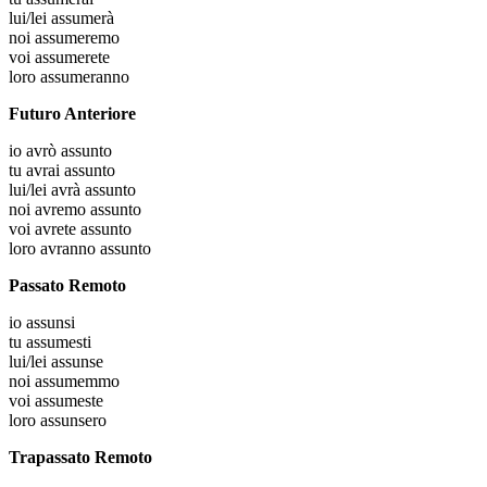
lui/lei
assumerà
noi
assumeremo
voi
assumerete
loro
assumeranno
Futuro Anteriore
io
avrò assunto
tu
avrai assunto
lui/lei
avrà assunto
noi
avremo assunto
voi
avrete assunto
loro
avranno assunto
Passato Remoto
io
assunsi
tu
assumesti
lui/lei
assunse
noi
assumemmo
voi
assumeste
loro
assunsero
Trapassato Remoto