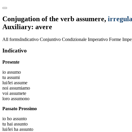
Conjugation of the verb
assumere
,
irregul
Auxiliary: avere
All forms
Indicativo
Conjuntivo
Condizionale
Imperativo
Forme Imper
Indicativo
Presente
io
assumo
tu
assumi
lui/lei
assume
noi
assumiamo
voi
assumete
loro
assumono
Passato Prossimo
io
ho assunto
tu
hai assunto
lui/lei
ha assunto