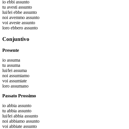
io
ebbi assunto
tu
avesti assunto
lui/lei
ebbe assunto
noi
avemmo assunto
voi
aveste assunto
loro
ebbero assunto
Conjuntivo
Presente
io
assuma
tu
assuma
lui/lei
assuma
noi
assumiamo
voi
assumiate
loro
assumano
Passato Prossimo
io
abbia assunto
tu
abbia assunto
lui/lei
abbia assunto
noi
abbiamo assunto
voi
abbiate assunto