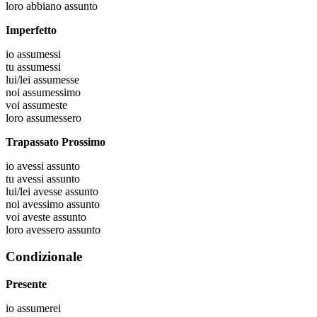
loro
abbiano assunto
Imperfetto
io
assumessi
tu
assumessi
lui/lei
assumesse
noi
assumessimo
voi
assumeste
loro
assumessero
Trapassato Prossimo
io
avessi assunto
tu
avessi assunto
lui/lei
avesse assunto
noi
avessimo assunto
voi
aveste assunto
loro
avessero assunto
Condizionale
Presente
io
assumerei