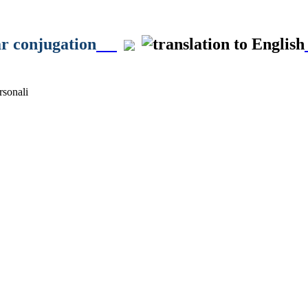
ar conjugation
sonali