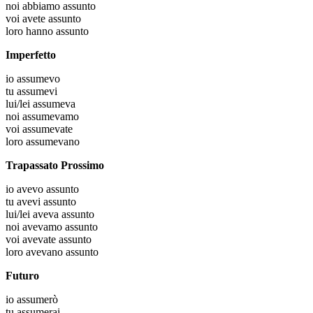
noi
abbiamo assunto
voi
avete assunto
loro
hanno assunto
Imperfetto
io
assumevo
tu
assumevi
lui/lei
assumeva
noi
assumevamo
voi
assumevate
loro
assumevano
Trapassato Prossimo
io
avevo assunto
tu
avevi assunto
lui/lei
aveva assunto
noi
avevamo assunto
voi
avevate assunto
loro
avevano assunto
Futuro
io
assumerò
tu
assumerai