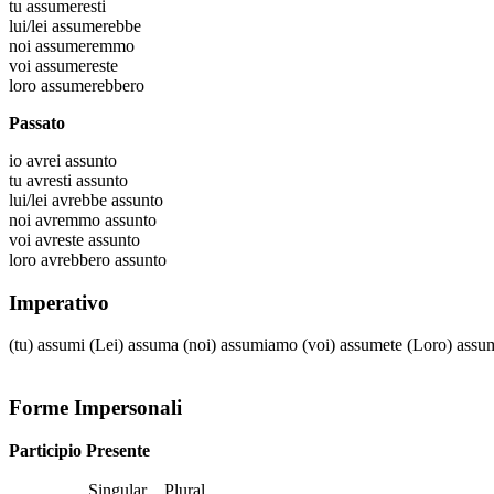
tu
assumeresti
lui/lei
assumerebbe
noi
assumeremmo
voi
assumereste
loro
assumerebbero
Passato
io
avrei assunto
tu
avresti assunto
lui/lei
avrebbe assunto
noi
avremmo assunto
voi
avreste assunto
loro
avrebbero assunto
Imperativo
(tu)
assumi
(Lei)
assuma
(noi)
assumiamo
(voi)
assumete
(Loro)
assu
Forme Impersonali
Participio Presente
Singular
Plural