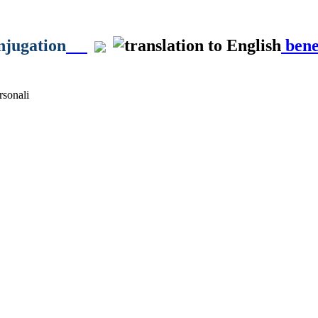
njugation
bene
sonali