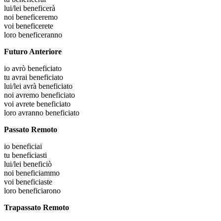
lui/lei
beneficerà
noi
beneficeremo
voi
beneficerete
loro
beneficeranno
Futuro Anteriore
io
avrò beneficiato
tu
avrai beneficiato
lui/lei
avrà beneficiato
noi
avremo beneficiato
voi
avrete beneficiato
loro
avranno beneficiato
Passato Remoto
io
beneficiai
tu
beneficiasti
lui/lei
beneficiò
noi
beneficiammo
voi
beneficiaste
loro
beneficiarono
Trapassato Remoto