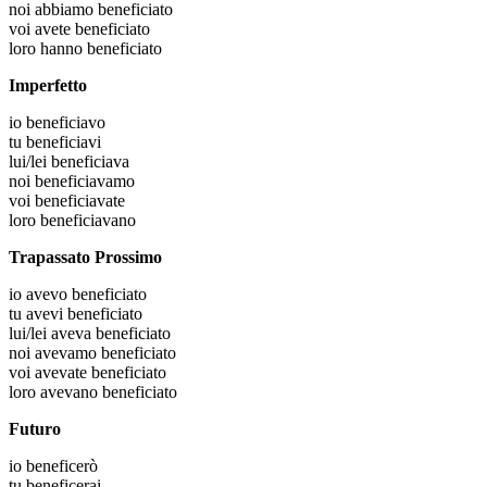
noi
abbiamo beneficiato
voi
avete beneficiato
loro
hanno beneficiato
Imperfetto
io
beneficiavo
tu
beneficiavi
lui/lei
beneficiava
noi
beneficiavamo
voi
beneficiavate
loro
beneficiavano
Trapassato Prossimo
io
avevo beneficiato
tu
avevi beneficiato
lui/lei
aveva beneficiato
noi
avevamo beneficiato
voi
avevate beneficiato
loro
avevano beneficiato
Futuro
io
beneficerò
tu
beneficerai