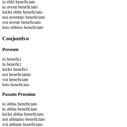
io
ebbi beneficiato
tu
avesti beneficiato
lui/lei
ebbe beneficiato
noi
avemmo beneficiato
voi
aveste beneficiato
loro
ebbero beneficiato
Conjuntivo
Presente
io
benefici
tu
benefici
lui/lei
benefici
noi
beneficiamo
voi
beneficiate
loro
beneficino
Passato Prossimo
io
abbia beneficiato
tu
abbia beneficiato
lui/lei
abbia beneficiato
noi
abbiamo beneficiato
voi
abbiate beneficiato