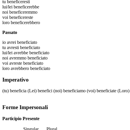
tu
beneficeresti
lui/lei
beneficerebbe
noi
beneficeremmo
voi
beneficereste
loro
beneficerebbero
Passato
io
avrei beneficiato
tu
avresti beneficiato
lui/lei
avrebbe beneficiato
noi
avremmo beneficiato
voi
avreste beneficiato
loro
avrebbero beneficiato
Imperativo
(tu)
beneficia
(Lei)
benefici
(noi)
beneficiamo
(voi)
beneficiate
(Loro
Forme Impersonali
Participio Presente
Singular
Plural