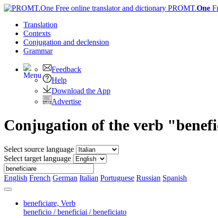
PROMT.
One
F
Translation
Contexts
Conjugation
and declension
Grammar
Feedback
Help
Download the App
Advertise
Conjugation of the verb "benefi
Select source language
Select target language
English
French
German
Italian
Portuguese
Russian
Spanish
beneficiare,
Verb
beneficio / beneficiai / beneficiato