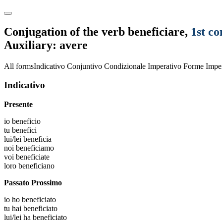
Conjugation of the verb
beneficiare
,
1st co
Auxiliary: avere
All forms
Indicativo
Conjuntivo
Condizionale
Imperativo
Forme Imper
Indicativo
Presente
io
beneficio
tu
benefici
lui/lei
beneficia
noi
beneficiamo
voi
beneficiate
loro
beneficiano
Passato Prossimo
io
ho beneficiato
tu
hai beneficiato
lui/lei
ha beneficiato