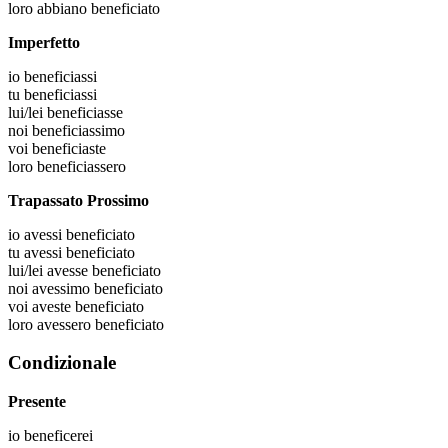
loro
abbiano beneficiato
Imperfetto
io
beneficiassi
tu
beneficiassi
lui/lei
beneficiasse
noi
beneficiassimo
voi
beneficiaste
loro
beneficiassero
Trapassato Prossimo
io
avessi beneficiato
tu
avessi beneficiato
lui/lei
avesse beneficiato
noi
avessimo beneficiato
voi
aveste beneficiato
loro
avessero beneficiato
Condizionale
Presente
io
beneficerei