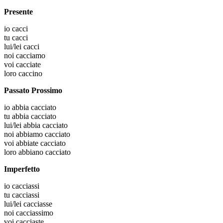
Presente
io
cacci
tu
cacci
lui/lei
cacci
noi
cacciamo
voi
cacciate
loro
caccino
Passato Prossimo
io
abbia cacciato
tu
abbia cacciato
lui/lei
abbia cacciato
noi
abbiamo cacciato
voi
abbiate cacciato
loro
abbiano cacciato
Imperfetto
io
cacciassi
tu
cacciassi
lui/lei
cacciasse
noi
cacciassimo
voi
cacciaste