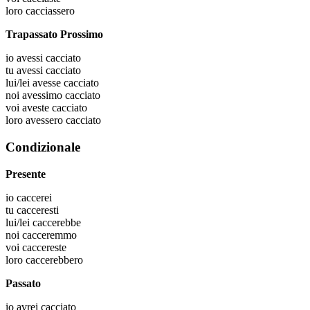
loro
cacciassero
Trapassato Prossimo
io
avessi cacciato
tu
avessi cacciato
lui/lei
avesse cacciato
noi
avessimo cacciato
voi
aveste cacciato
loro
avessero cacciato
Condizionale
Presente
io
caccerei
tu
cacceresti
lui/lei
caccerebbe
noi
cacceremmo
voi
caccereste
loro
caccerebbero
Passato
io
avrei cacciato