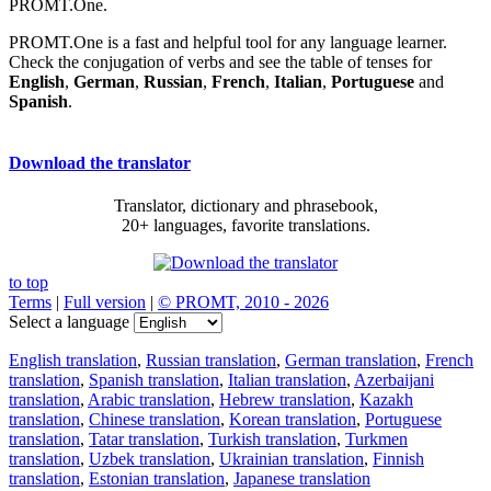
PROMT.One.
PROMT.One is a fast and helpful tool for any language learner.
Check the conjugation of verbs and see the table of tenses for
English
,
German
,
Russian
,
French
,
Italian
,
Portuguese
and
Spanish
.
Download the translator
Translator, dictionary and phrasebook,
20+ languages, favorite translations.
to top
Terms
|
Full version
|
© PROMT, 2010 - 2026
Select a language
English translation
,
Russian translation
,
German translation
,
French
translation
,
Spanish translation
,
Italian translation
,
Azerbaijani
translation
,
Arabic translation
,
Hebrew translation
,
Kazakh
translation
,
Chinese translation
,
Korean translation
,
Portuguese
translation
,
Tatar translation
,
Turkish translation
,
Turkmen
translation
,
Uzbek translation
,
Ukrainian translation
,
Finnish
translation
,
Estonian translation
,
Japanese translation