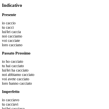
Indicativo
Presente
io
caccio
tu
cacci
lui/lei
caccia
noi
cacciamo
voi
cacciate
loro
cacciano
Passato Prossimo
io
ho cacciato
tu
hai cacciato
lui/lei
ha cacciato
noi
abbiamo cacciato
voi
avete cacciato
loro
hanno cacciato
Imperfetto
io
cacciavo
tu
cacciavi
lui/lei
cacciava