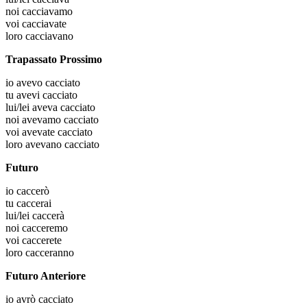
noi
cacciavamo
voi
cacciavate
loro
cacciavano
Trapassato Prossimo
io
avevo cacciato
tu
avevi cacciato
lui/lei
aveva cacciato
noi
avevamo cacciato
voi
avevate cacciato
loro
avevano cacciato
Futuro
io
caccerò
tu
caccerai
lui/lei
caccerà
noi
cacceremo
voi
caccerete
loro
cacceranno
Futuro Anteriore
io
avrò cacciato