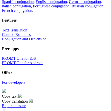
Spanish conjugation
,
English conjugation
,
German conjugation
,
Italian conjugation
,
Portuguese conjugation
,
Russian conjugation
,
French conjugation
.
Features
Text Translation
Context Examples
Conjugation and Declension
Free apps
PROMT.One for iOS
PROMT.One for Android
Offers
For developers
Copy text
Copy translation
Report an issue