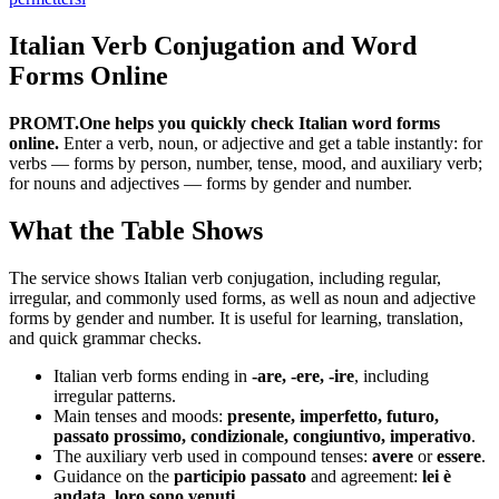
Italian Verb Conjugation and Word
Forms Online
PROMT.One helps you quickly check Italian word forms
online.
Enter a verb, noun, or adjective and get a table instantly: for
verbs — forms by person, number, tense, mood, and auxiliary verb;
for nouns and adjectives — forms by gender and number.
What the Table Shows
The service shows Italian verb conjugation, including regular,
irregular, and commonly used forms, as well as noun and adjective
forms by gender and number. It is useful for learning, translation,
and quick grammar checks.
Italian verb forms ending in
-are, -ere, -ire
, including
irregular patterns.
Main tenses and moods:
presente, imperfetto, futuro,
passato prossimo, condizionale, congiuntivo, imperativo
.
The auxiliary verb used in compound tenses:
avere
or
essere
.
Guidance on the
participio passato
and agreement:
lei è
andata
,
loro sono venuti
.