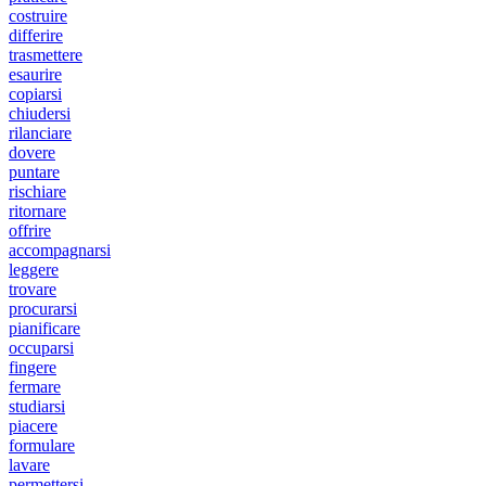
costruire
differire
trasmettere
esaurire
copiarsi
chiudersi
rilanciare
dovere
puntare
rischiare
ritornare
offrire
accompagnarsi
leggere
trovare
procurarsi
pianificare
occuparsi
fingere
fermare
studiarsi
piacere
formulare
lavare
permettersi