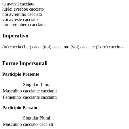
tu
avresti cacciato
lui/lei
avrebbe cacciato
noi
avremmo cacciato
voi
avreste cacciato
loro
avrebbero cacciato
Imperativo
(tu)
caccia
(Lei)
cacci
(noi)
cacciamo
(voi)
cacciate
(Loro)
caccino
Forme Impersonali
Participio Presente
Singular
Plural
Masculino
cacciante
caccianti
Femenino
cacciante
caccianti
Participio Passato
Singular
Plural
Masculino
cacciato
cacciati