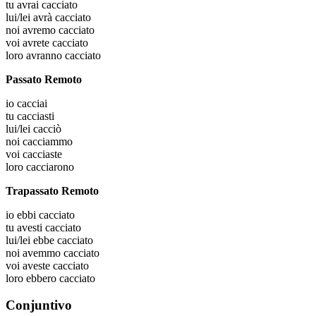
tu
avrai cacciato
lui/lei
avrà cacciato
noi
avremo cacciato
voi
avrete cacciato
loro
avranno cacciato
Passato Remoto
io
cacciai
tu
cacciasti
lui/lei
cacciò
noi
cacciammo
voi
cacciaste
loro
cacciarono
Trapassato Remoto
io
ebbi cacciato
tu
avesti cacciato
lui/lei
ebbe cacciato
noi
avemmo cacciato
voi
aveste cacciato
loro
ebbero cacciato
Conjuntivo