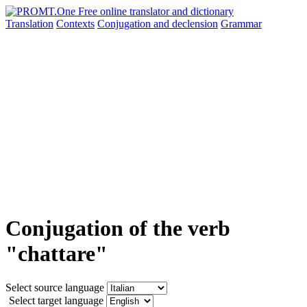
Translation
Contexts
Conjugation
and declension
Grammar
Conjugation of the verb
"chattare"
Select source language
Select target language