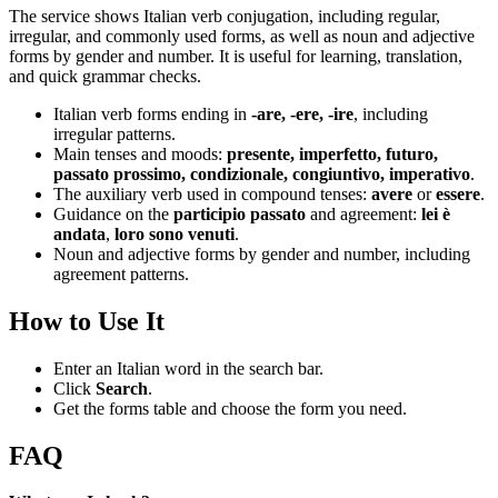
The service shows Italian verb conjugation, including regular,
irregular, and commonly used forms, as well as noun and adjective
forms by gender and number. It is useful for learning, translation,
and quick grammar checks.
Italian verb forms ending in
-are, -ere, -ire
, including
irregular patterns.
Main tenses and moods:
presente, imperfetto, futuro,
passato prossimo, condizionale, congiuntivo, imperativo
.
The auxiliary verb used in compound tenses:
avere
or
essere
.
Guidance on the
participio passato
and agreement:
lei è
andata
,
loro sono venuti
.
Noun and adjective forms by gender and number, including
agreement patterns.
How to Use It
Enter an Italian word in the search bar.
Click
Search
.
Get the forms table and choose the form you need.
FAQ