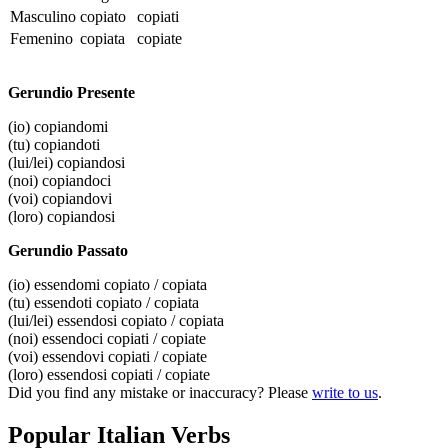
Masculino
copiato
copiati
Femenino
copiata
copiate
Gerundio Presente
(io)
copiandomi
(tu)
copiandoti
(lui/lei)
copiandosi
(noi)
copiandoci
(voi)
copiandovi
(loro)
copiandosi
Gerundio Passato
(io)
essendomi copiato / copiata
(tu)
essendoti copiato / copiata
(lui/lei)
essendosi copiato / copiata
(noi)
essendoci copiati / copiate
(voi)
essendovi copiati / copiate
(loro)
essendosi copiati / copiate
Did you find any mistake or inaccuracy? Please
write to us
.
Popular Italian Verbs