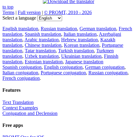
to top
Terms
|
Full version
|
© PROMT, 2010 - 2026
Select a language
English translation
,
Russian translation
,
German translation
,
French
translation
,
Spanish translation
,
Italian translation
,
Azerbaijani
translation
,
Arabic translation
,
Hebrew translation
,
Kazakh
translation
,
Chinese translation
,
Korean translation
,
Portuguese
translation
,
Tatar translation
,
Turkish translation
,
Turkmen
translation
,
Uzbek translation
,
Ukrainian translation
,
Finnish
translation
,
Estonian translation
,
Japanese translation
Spanish conjugation
,
English conjugation
,
German conjugation
,
Italian conjugation
,
Portuguese conjugation
,
Russian conjugation
,
French conjugation
.
Features
Text Translation
Context Examples
Conjugation and Declension
Free apps