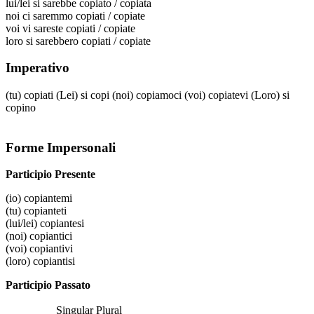
lui/lei
si sarebbe copiato / copiata
noi
ci saremmo copiati / copiate
voi
vi sareste copiati / copiate
loro
si sarebbero copiati / copiate
Imperativo
(tu)
copiati
(Lei)
si copi
(noi)
copiamoci
(voi)
copiatevi
(Loro)
si
copino
Forme Impersonali
Participio Presente
(io)
copiantemi
(tu)
copianteti
(lui/lei)
copiantesi
(noi)
copiantici
(voi)
copiantivi
(loro)
copiantisi
Participio Passato
Singular
Plural