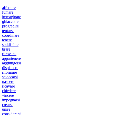
afferrare
fumare
immaginare
ghiacciare
progredire
tentarsi
coordinare
tenere
soddisfare
tirare
ritrovarsi
appartenere
aggiungersi
dispiacere
riformare
scioccarsi
nascere
ricavare
chiedere
vincere
impegnarsi
crearsi
unire
considerarsi