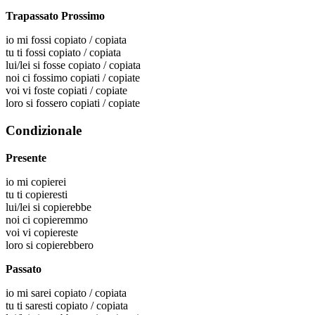
Trapassato Prossimo
io
mi fossi copiato / copiata
tu
ti fossi copiato / copiata
lui/lei
si fosse copiato / copiata
noi
ci fossimo copiati / copiate
voi
vi foste copiati / copiate
loro
si fossero copiati / copiate
Condizionale
Presente
io
mi copierei
tu
ti copieresti
lui/lei
si copierebbe
noi
ci copieremmo
voi
vi copiereste
loro
si copierebbero
Passato
io
mi sarei copiato / copiata
tu
ti saresti copiato / copiata