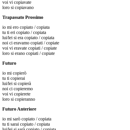
voi
vi copiavate
loro
si copiavano
Trapassato Prossimo
io
mi ero copiato / copiata
tu
ti eri copiato / copiata
lui/lei
si era copiato / copiata
noi
ci eravamo copiati / copiate
voi
vi eravate copiati / copiate
loro
si erano copiati / copiate
Futuro
io
mi copierò
tu
ti copierai
lui/lei
si copierà
noi
ci copieremo
voi
vi copierete
loro
si copieranno
Futuro Anteriore
io
mi sarò copiato / copiata
tu
ti sarai copiato / copiata
lui/lei
si sarà copiato / copiata