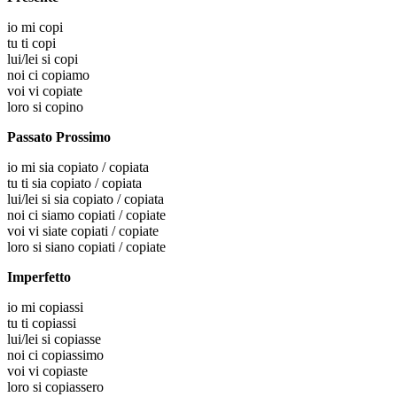
io
mi copi
tu
ti copi
lui/lei
si copi
noi
ci copiamo
voi
vi copiate
loro
si copino
Passato Prossimo
io
mi sia copiato / copiata
tu
ti sia copiato / copiata
lui/lei
si sia copiato / copiata
noi
ci siamo copiati / copiate
voi
vi siate copiati / copiate
loro
si siano copiati / copiate
Imperfetto
io
mi copiassi
tu
ti copiassi
lui/lei
si copiasse
noi
ci copiassimo
voi
vi copiaste
loro
si copiassero