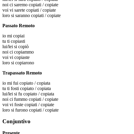
noi
ci saremo copiati / copiate
voi
vi sarete copiati / copiate
loro
si saranno copiati / copiate
Passato Remoto
io
mi copiai
tu
ti copiasti
lui/lei
si copiò
noi
ci copiammo
voi
vi copiaste
loro
si copiarono
Trapassato Remoto
io
mi fui copiato / copiata
tu
ti fosti copiato / copiata
lui/lei
si fu copiato / copiata
noi
ci fummo copiati / copiate
voi
vi foste copiati / copiate
loro
si furono copiati / copiate
Conjuntivo
Presente