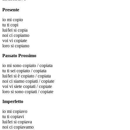
Presente
io
mi copio
tu
ti copi
lui/lei
si copia
noi
ci copiamo
voi
vi copiate
loro
si copiano
Passato Prossimo
io
mi sono copiato / copiata
tu
ti sei copiato / copiata
lui/lei
si è copiato / copiata
noi
ci siamo copiati / copiate
voi
vi siete copiati / copiate
loro
si sono copiati / copiate
Imperfetto
io
mi copiavo
tu
ti copiavi
lui/lei
si copiava
noi
ci copiavamo