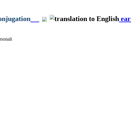
onjugation
ear
sonali