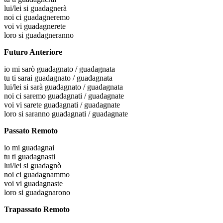
lui/lei
si guadagnerà
noi
ci guadagneremo
voi
vi guadagnerete
loro
si guadagneranno
Futuro Anteriore
io
mi sarò guadagnato / guadagnata
tu
ti sarai guadagnato / guadagnata
lui/lei
si sarà guadagnato / guadagnata
noi
ci saremo guadagnati / guadagnate
voi
vi sarete guadagnati / guadagnate
loro
si saranno guadagnati / guadagnate
Passato Remoto
io
mi guadagnai
tu
ti guadagnasti
lui/lei
si guadagnò
noi
ci guadagnammo
voi
vi guadagnaste
loro
si guadagnarono
Trapassato Remoto