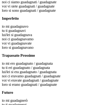
noi
ci siamo guadagnati / guadagnate
voi
vi siete guadagnati / guadagnate
loro
si sono guadagnati / guadagnate
Imperfetto
io
mi guadagnavo
tu
ti guadagnavi
lui/lei
si guadagnava
noi
ci guadagnavamo
voi
vi guadagnavate
loro
si guadagnavano
Trapassato Prossimo
io
mi ero guadagnato / guadagnata
tu
ti eri guadagnato / guadagnata
lui/lei
si era guadagnato / guadagnata
noi
ci eravamo guadagnati / guadagnate
voi
vi eravate guadagnati / guadagnate
loro
si erano guadagnati / guadagnate
Futuro
io
mi guadagnerò
tu
ti guadagnerai