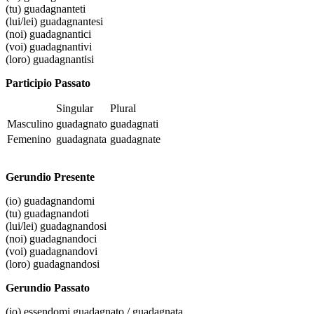
(tu)
guadagnanteti
(lui/lei)
guadagnantesi
(noi)
guadagnantici
(voi)
guadagnantivi
(loro)
guadagnantisi
Participio Passato
Singular
Plural
Masculino
guadagnato
guadagnati
Femenino
guadagnata
guadagnate
Gerundio Presente
(io)
guadagnandomi
(tu)
guadagnandoti
(lui/lei)
guadagnandosi
(noi)
guadagnandoci
(voi)
guadagnandovi
(loro)
guadagnandosi
Gerundio Passato
(io)
essendomi guadagnato / guadagnata