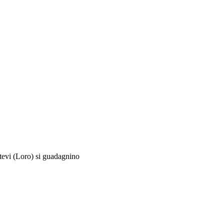
tevi
(Loro)
si guadagnino