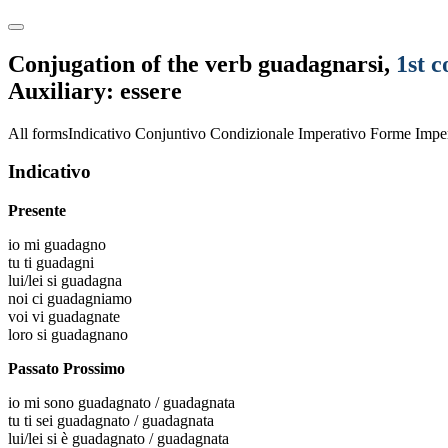
Conjugation of the verb
guadagnarsi
,
1st c
Auxiliary: essere
All forms
Indicativo
Conjuntivo
Condizionale
Imperativo
Forme Imper
Indicativo
Presente
io
mi guadagno
tu
ti guadagni
lui/lei
si guadagna
noi
ci guadagniamo
voi
vi guadagnate
loro
si guadagnano
Passato Prossimo
io
mi sono guadagnato / guadagnata
tu
ti sei guadagnato / guadagnata
lui/lei
si è guadagnato / guadagnata