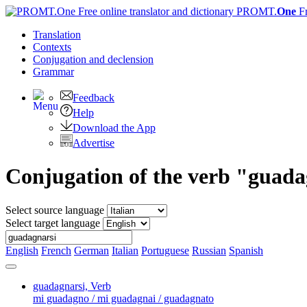
PROMT.
One
F
Translation
Contexts
Conjugation
and declension
Grammar
Feedback
Help
Download the App
Advertise
Conjugation of the verb "guada
Select source language
Select target language
English
French
German
Italian
Portuguese
Russian
Spanish
guadagnarsi,
Verb
mi guadagno / mi guadagnai / guadagnato