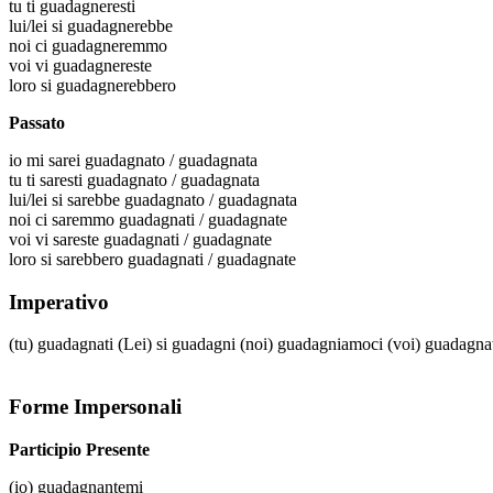
tu
ti guadagneresti
lui/lei
si guadagnerebbe
noi
ci guadagneremmo
voi
vi guadagnereste
loro
si guadagnerebbero
Passato
io
mi sarei guadagnato / guadagnata
tu
ti saresti guadagnato / guadagnata
lui/lei
si sarebbe guadagnato / guadagnata
noi
ci saremmo guadagnati / guadagnate
voi
vi sareste guadagnati / guadagnate
loro
si sarebbero guadagnati / guadagnate
Imperativo
(tu)
guadagnati
(Lei)
si guadagni
(noi)
guadagniamoci
(voi)
guadagna
Forme Impersonali
Participio Presente
(io)
guadagnantemi