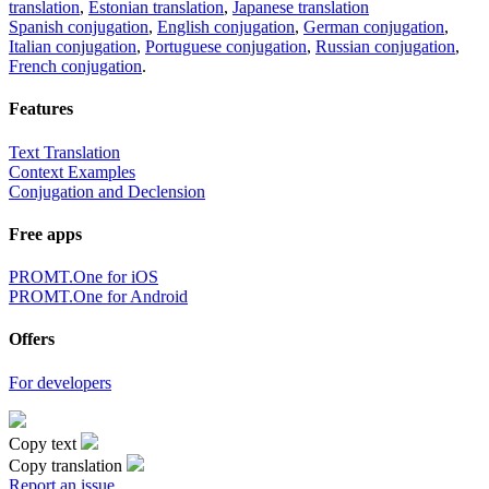
translation
,
Estonian translation
,
Japanese translation
Spanish conjugation
,
English conjugation
,
German conjugation
,
Italian conjugation
,
Portuguese conjugation
,
Russian conjugation
,
French conjugation
.
Features
Text Translation
Context Examples
Conjugation and Declension
Free apps
PROMT.One for iOS
PROMT.One for Android
Offers
For developers
Copy text
Copy translation
Report an issue