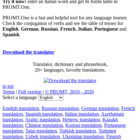
Try it now:
enter an Italian word and get its forms table in
PROMT.One.
PROMT.One is a fast and helpful tool for any language learner.
Check the conjugation of verbs and see the table of tenses for
English
,
German
,
Russian
,
French
,
Italian
,
Portuguese
and
Spanish
.
Download the translator
Translator, dictionary and phrasebook,
20+ languages, favorite translations.
to top
Terms
|
Full version
|
© PROMT, 2010 - 2026
Select a language
English translation
,
Russian translation
,
German translation
,
French
translation
,
Spanish translation
,
Italian translation
,
Azerbaijani
translation
,
Arabic translation
,
Hebrew translation
,
Kazakh
translation
,
Chinese translation
,
Korean translation
,
Portuguese
translation
,
Tatar translation
,
Turkish translation
,
Turkmen
translation
,
Uzbek translation
,
Ukrainian translation
,
Finnish