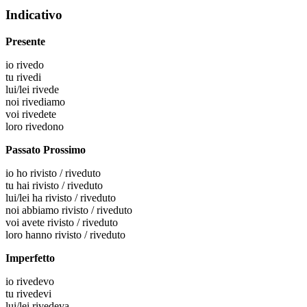
Indicativo
Presente
io
rivedo
tu
rivedi
lui/lei
rivede
noi
rivediamo
voi
rivedete
loro
rivedono
Passato Prossimo
io
ho rivisto / riveduto
tu
hai rivisto / riveduto
lui/lei
ha rivisto / riveduto
noi
abbiamo rivisto / riveduto
voi
avete rivisto / riveduto
loro
hanno rivisto / riveduto
Imperfetto
io
rivedevo
tu
rivedevi
lui/lei
rivedeva