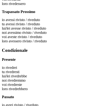
loro
rivedessero
Trapassato Prossimo
io
avessi rivisto / riveduto
tu
avessi rivisto / riveduto
lui/lei
avesse rivisto / riveduto
noi
avessimo rivisto / riveduto
voi
aveste rivisto / riveduto
loro
avessero rivisto / riveduto
Condizionale
Presente
io
rivedrei
tu
rivedresti
lui/lei
rivedrebbe
noi
rivedremmo
voi
rivedreste
loro
rivedrebbero
Passato
io
avrei rivisto / riveduto