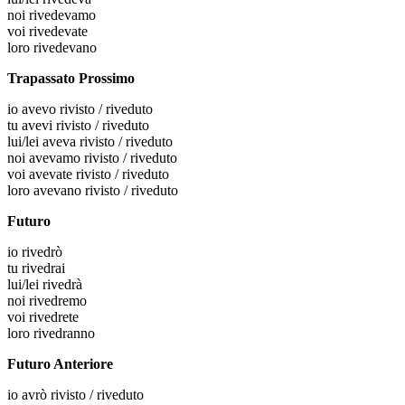
noi
rivedevamo
voi
rivedevate
loro
rivedevano
Trapassato Prossimo
io
avevo rivisto / riveduto
tu
avevi rivisto / riveduto
lui/lei
aveva rivisto / riveduto
noi
avevamo rivisto / riveduto
voi
avevate rivisto / riveduto
loro
avevano rivisto / riveduto
Futuro
io
rivedrò
tu
rivedrai
lui/lei
rivedrà
noi
rivedremo
voi
rivedrete
loro
rivedranno
Futuro Anteriore
io
avrò rivisto / riveduto