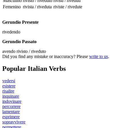
Masculino
rivisto / riveduto
rivisti / riveduti
Femenino
rivista / riveduta
riviste / rivedute
Gerundio Presente
rivedendo
Gerundio Passato
avendo rivisto / riveduto
Did you find any mistake or inaccuracy? Please
write to us
.
Popular Italian Verbs
vedersi
esistere
risalire
inquinare
indovinare
percorrere
lamentare
esprimere
sopravvivere
permettere