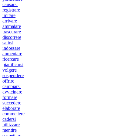
causarsi
registrare
imitare
arrivare
ammalare
trascurare
discorrere
salirsi
indossare
aumentare
ricercare
pianificarsi
volgere
sospendere
offrire
cambiarsi
avvicinare
formare
succedere
elaborare
commettere
cadersi
utilizzare
mentire
sospettare