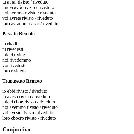
tu
avrai rivisto / riveduto
lui/lei
avrà rivisto / riveduto
noi
avremo rivisto / riveduto
voi
avrete rivisto / riveduto
loro
avranno rivisto / riveduto
Passato Remoto
io
rividi
tu
rivedesti
lui/lei
rivide
noi
rivedemmo
voi
rivedeste
loro
rividero
Trapassato Remoto
io
ebbi rivisto / riveduto
tu
avesti rivisto / riveduto
lui/lei
ebbe rivisto / riveduto
noi
avemmo rivisto / riveduto
voi
aveste rivisto / riveduto
loro
ebbero rivisto / riveduto
Conjuntivo