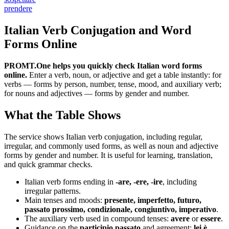
prendere
Italian Verb Conjugation and Word
Forms Online
PROMT.One helps you quickly check Italian word forms
online.
Enter a verb, noun, or adjective and get a table instantly: for
verbs — forms by person, number, tense, mood, and auxiliary verb;
for nouns and adjectives — forms by gender and number.
What the Table Shows
The service shows Italian verb conjugation, including regular,
irregular, and commonly used forms, as well as noun and adjective
forms by gender and number. It is useful for learning, translation,
and quick grammar checks.
Italian verb forms ending in
-are, -ere, -ire
, including
irregular patterns.
Main tenses and moods:
presente, imperfetto, futuro,
passato prossimo, condizionale, congiuntivo, imperativo
.
The auxiliary verb used in compound tenses:
avere
or
essere
.
Guidance on the
participio passato
and agreement:
lei è