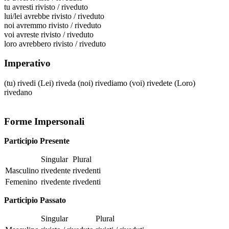
tu
avresti rivisto / riveduto
lui/lei
avrebbe rivisto / riveduto
noi
avremmo rivisto / riveduto
voi
avreste rivisto / riveduto
loro
avrebbero rivisto / riveduto
Imperativo
(tu)
rivedi
(Lei)
riveda
(noi)
rivediamo
(voi)
rivedete
(Loro)
rivedano
Forme Impersonali
Participio Presente
Singular
Plural
Masculino
rivedente
rivedenti
Femenino
rivedente
rivedenti
Participio Passato
Singular
Plural