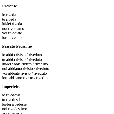
Presente
io
riveda
tu
riveda
lui/lei
riveda
noi
rivediamo
voi
rivediate
loro
rivedano
Passato Prossimo
io
abbia rivisto / riveduto
tu
abbia rivisto / riveduto
lui/lei
abbia rivisto / riveduto
noi
abbiamo rivisto / riveduto
voi
abbiate rivisto / riveduto
loro
abbiano rivisto / riveduto
Imperfetto
io
rivedessi
tu
rivedessi
lui/lei
rivedesse
noi
rivedessimo
voi
rivedeste