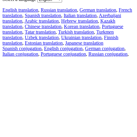
English translation
,
Russian translation
,
German translation
,
French
translation
,
Spanish translation
,
Italian translation
,
Azerbaijani
translation
,
Arabic translation
,
Hebrew translation
,
Kazakh
translation
,
Chinese translation
,
Korean translation
,
Portuguese
translation
,
Tatar translation
,
Turkish translation
,
Turkmen
translation
,
Uzbek translation
,
Ukrainian translation
,
Finnish
translation
,
Estonian translation
,
Japanese translation
Spanish conjugation
,
English conjugation
,
German conjugation
,
Italian conjugation
,
Portuguese conjugation
,
Russian conjugation
,
French conjugation
.
Features
Text Translation
Context Examples
Conjugation and Declension
Free apps
PROMT.One for iOS
PROMT.One for Android
Offers