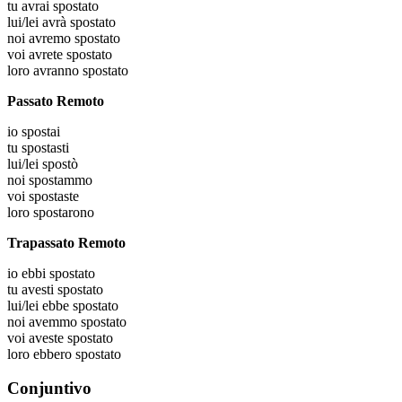
tu
avrai spostato
lui/lei
avrà spostato
noi
avremo spostato
voi
avrete spostato
loro
avranno spostato
Passato Remoto
io
spostai
tu
spostasti
lui/lei
spostò
noi
spostammo
voi
spostaste
loro
spostarono
Trapassato Remoto
io
ebbi spostato
tu
avesti spostato
lui/lei
ebbe spostato
noi
avemmo spostato
voi
aveste spostato
loro
ebbero spostato
Conjuntivo