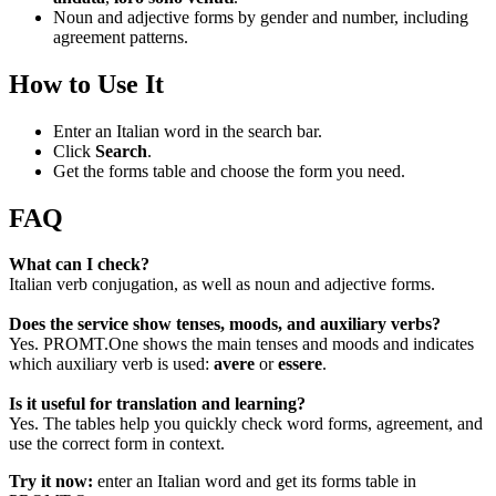
Noun and adjective forms by gender and number, including
agreement patterns.
How to Use It
Enter an Italian word in the search bar.
Click
Search
.
Get the forms table and choose the form you need.
FAQ
What can I check?
Italian verb conjugation, as well as noun and adjective forms.
Does the service show tenses, moods, and auxiliary verbs?
Yes. PROMT.One shows the main tenses and moods and indicates
which auxiliary verb is used:
avere
or
essere
.
Is it useful for translation and learning?
Yes. The tables help you quickly check word forms, agreement, and
use the correct form in context.
Try it now:
enter an Italian word and get its forms table in