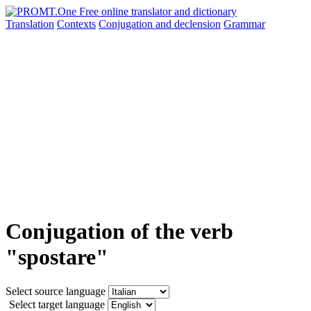
Translation
Contexts
Conjugation
and declension
Grammar
Conjugation of the verb
"spostare"
Select source language
Select target language