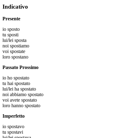
Indicativo
Presente
io
sposto
tu
sposti
lui/lei
sposta
noi
spostiamo
voi
spostate
loro
spostano
Passato Prossimo
io
ho spostato
tu
hai spostato
lui/lei
ha spostato
noi
abbiamo spostato
voi
avete spostato
loro
hanno spostato
Imperfetto
io
spostavo
tu
spostavi
lui/lei
spostava