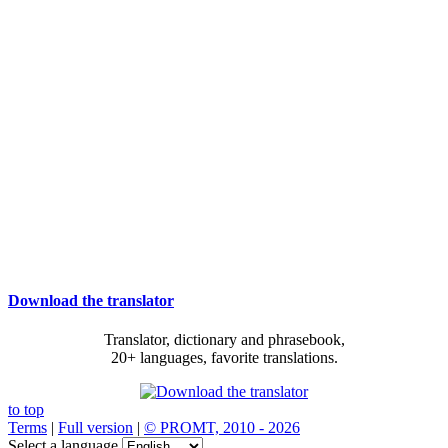
Download the translator
Translator, dictionary and phrasebook,
20+ languages, favorite translations.
to top
Terms
|
Full version
|
© PROMT, 2010 - 2026
Select a language