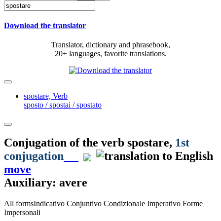
Download the translator
Translator, dictionary and phrasebook,
20+ languages, favorite translations.
spostare,
Verb
sposto / spostai / spostato
Conjugation of the verb
spostare
,
1st
conjugation
move
Auxiliary: avere
All forms
Indicativo
Conjuntivo
Condizionale
Imperativo
Forme
Impersonali