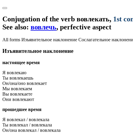
Conjugation of the verb
вовлекать
,
1st co
See also:
вовлечь
, perfective aspect
All forms
Изъявительное наклонение
Сослагательное наклонен
Изъявительное наклонение
настоящее время
Я вовлекаю
Ты вовлекаешь
Он/она/оно вовлекает
Мы вовлекаем
Вы вовлекаете
Они вовлекают
прошедшее время
Я вовлекал / вовлекала
Ты вовлекал / вовлекала
Он/она вовлекал / вовлекала