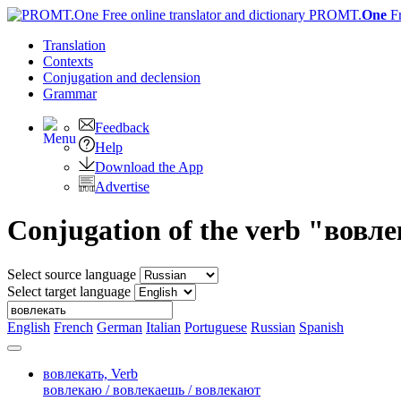
PROMT.
One
F
Translation
Contexts
Conjugation
and declension
Grammar
Feedback
Help
Download the App
Advertise
Conjugation of the verb "вовл
Select source language
Select target language
English
French
German
Italian
Portuguese
Russian
Spanish
вовлекать,
Verb
вовлекаю / вовлекаешь / вовлекают