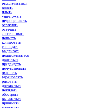
расплачиваться
влиять
плыть
уничтожать
недооценивать
ослаблять
отвечать
арестовывать
поймать
копировать
совпадать
выдвигать
поддерживаться
двигаться
предвидеть
почувствовать
охранять
вдохновлять
рисовать
доставаться
покидать
обострять
выражаться
привнести
воплотить