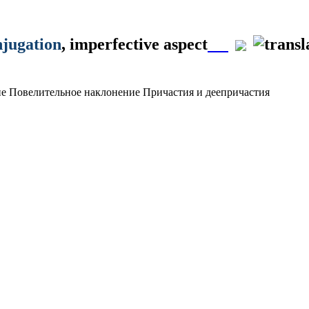
njugation
, imperfective aspect
ие
Повелительное наклонение
Причастия и деепричастия