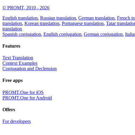
© PROMT, 2010 - 2026
English translation
,
Russian translation
,
German translation
,
French tr
translation
,
Korean translation
,
Portuguese translation
,
Tatar translatio
translation
Spanish conjugation
,
English conjugation
,
German conjugation
,
Itali
Features
Text Translation
Context Examples
Conjugation and Declension
Free apps
PROMT.One for iOS
PROMT.One for Android
Offers
For developers