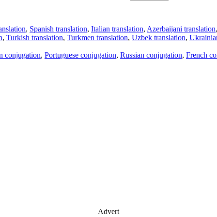
anslation
,
Spanish translation
,
Italian translation
,
Azerbaijani translation
n
,
Turkish translation
,
Turkmen translation
,
Uzbek translation
,
Ukrainian
an conjugation
,
Portuguese conjugation
,
Russian conjugation
,
French co
Advert