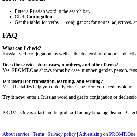
Enter a Russian word in the search bar.
Click
Conjugation
.
Get the table: for verbs — conjugation; for nouns, adjectives,
FAQ
What can I check?
Russian verb conjugation, as well as the declension of nouns, adjecti
Does the service show cases, numbers, and other forms?
Yes. PROMT.One shows forms by case, number, gender, person, tense
Is it useful for translation, learning, and writing?
Yes. The tables help you quickly check the form you need, avoid mist
Try it now:
enter a Russian word and get its conjugation or declens
PROMT.One is a fast and helpful tool for any language learner. Check 
About service
|
Terms
|
Privacy policy
|
Advertizing on PROMT.One