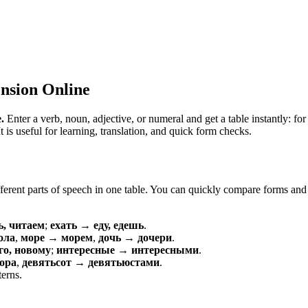
nsion Online
.
Enter a verb, noun, adjective, or numeral and get a table instantly: 
is useful for learning, translation, and quick form checks.
erent parts of speech in one table. You can quickly compare forms and c
ь, читаем
;
ехать → еду, едешь
.
ола
,
море → морем
,
дочь → дочери
.
о, новому
;
интересные → интересными
.
ора
,
девятьсот → девятьюстами
.
terns.