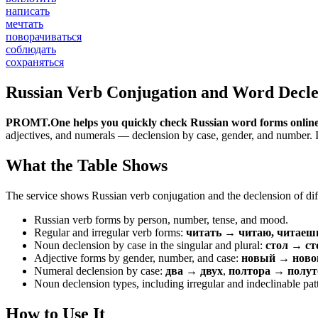
написать
мечтать
поворачиваться
соблюдать
сохраняться
Russian Verb Conjugation and Word Decle
PROMT.One helps you quickly check Russian word forms online
adjectives, and numerals — declension by case, gender, and number. It 
What the Table Shows
The service shows Russian verb conjugation and the declension of diff
Russian verb forms by person, number, tense, and mood.
Regular and irregular verb forms:
читать → читаю, читаеш
Noun declension by case in the singular and plural:
стол → ст
Adjective forms by gender, number, and case:
новый → новог
Numeral declension by case:
два → двух
,
полтора → полут
Noun declension types, including irregular and indeclinable pat
How to Use It