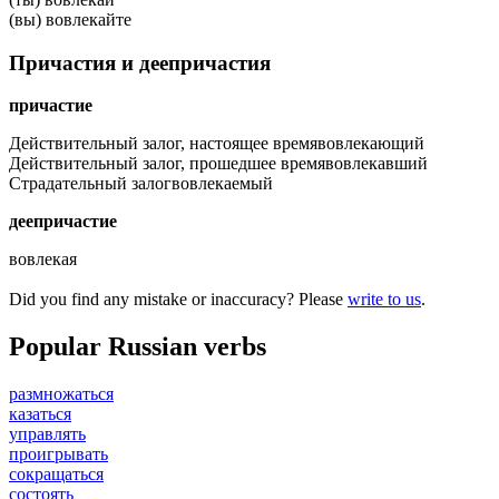
(вы) вовлекайте
Причастия и деепричастия
причастие
Действительный залог, настоящее время
вовлекающий
Действительный залог, прошедшее время
вовлекавший
Страдательный залог
вовлекаемый
деепричастие
вовлекая
Did you find any mistake or inaccuracy? Please
write to us
.
Popular Russian verbs
размножаться
казаться
управлять
проигрывать
сокращаться
состоять