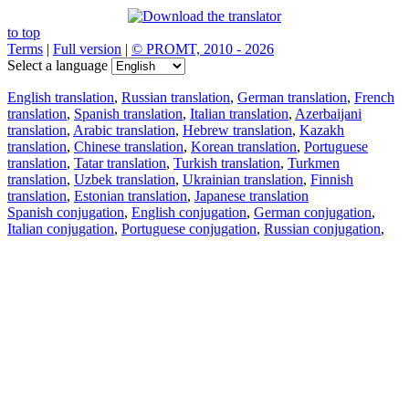
to top
Terms
|
Full version
|
© PROMT, 2010 - 2026
Select a language
English translation
,
Russian translation
,
German translation
,
French
translation
,
Spanish translation
,
Italian translation
,
Azerbaijani
translation
,
Arabic translation
,
Hebrew translation
,
Kazakh
translation
,
Chinese translation
,
Korean translation
,
Portuguese
translation
,
Tatar translation
,
Turkish translation
,
Turkmen
translation
,
Uzbek translation
,
Ukrainian translation
,
Finnish
translation
,
Estonian translation
,
Japanese translation
Spanish conjugation
,
English conjugation
,
German conjugation
,
Italian conjugation
,
Portuguese conjugation
,
Russian conjugation
,
French conjugation
.
Features
Text Translation
Context Examples
Conjugation and Declension
Free apps