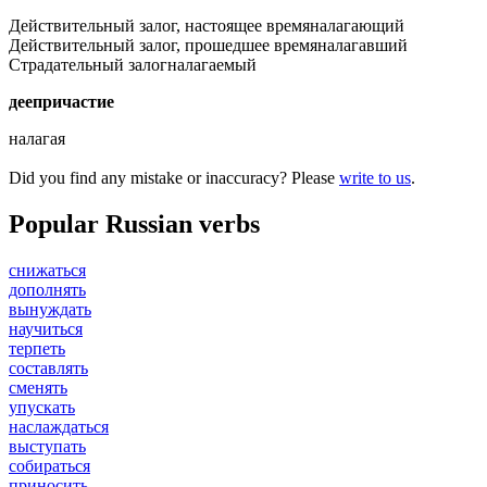
Действительный залог, настоящее время
налагающий
Действительный залог, прошедшее время
налагавший
Страдательный залог
налагаемый
деепричастие
налагая
Did you find any mistake or inaccuracy? Please
write to us
.
Popular Russian verbs
снижаться
дополнять
вынуждать
научиться
терпеть
составлять
сменять
упускать
наслаждаться
выступать
собираться
приносить