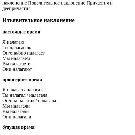
наклонение
Повелительное наклонение
Причастия и
деепричастия
Изъявительное наклонение
настоящее время
Я налагаю
Ты налагаешь
Он/она/оно налагает
Мы налагаем
Вы налагаете
Они налагают
прошедшее время
Я налагал / налагала
Ты налагал / налагала
Он/она налагал / налагала
Мы налагали
Вы налагали
Они налагали
будущее время