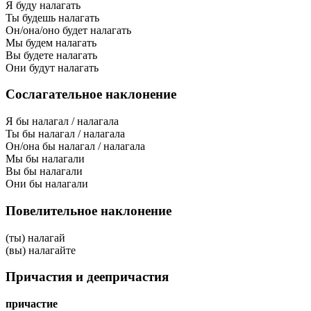
Я буду налагать
Ты будешь налагать
Он/она/оно будет налагать
Мы будем налагать
Вы будете налагать
Они будут налагать
Сослагательное наклонение
Я бы налагал / налагала
Ты бы налагал / налагала
Он/она бы налагал / налагала
Мы бы налагали
Вы бы налагали
Они бы налагали
Повелительное наклонение
(ты) налагай
(вы) налагайте
Причастия и деепричастия
причастие