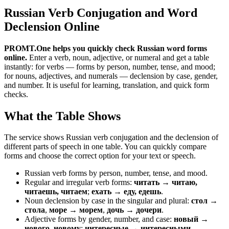
Russian Verb Conjugation and Word
Declension Online
PROMT.One helps you quickly check Russian word forms
online.
Enter a verb, noun, adjective, or numeral and get a table
instantly: for verbs — forms by person, number, tense, and mood;
for nouns, adjectives, and numerals — declension by case, gender,
and number. It is useful for learning, translation, and quick form
checks.
What the Table Shows
The service shows Russian verb conjugation and the declension of
different parts of speech in one table. You can quickly compare
forms and choose the correct option for your text or speech.
Russian verb forms by person, number, tense, and mood.
Regular and irregular verb forms:
читать → читаю,
читаешь, читаем
;
ехать → еду, едешь
.
Noun declension by case in the singular and plural:
стол →
стола
,
море → морем
,
дочь → дочери
.
Adjective forms by gender, number, and case:
новый →
нового, новому
;
интересные → интересными
.