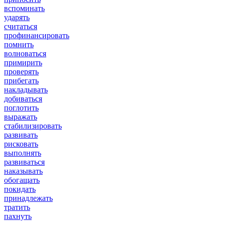
вспоминать
ударять
считаться
профинансировать
помнить
волноваться
примирить
проверять
прибегать
накладывать
добиваться
поглотить
выражать
стабилизировать
развивать
рисковать
выполнять
развиваться
наказывать
обогащать
покидать
принадлежать
тратить
пахнуть