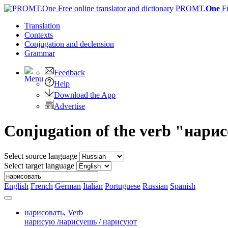
PROMT.
One
F
Translation
Contexts
Conjugation
and declension
Grammar
Feedback
Help
Download the App
Advertise
Conjugation of the verb "нари
Select source language
Select target language
English
French
German
Italian
Portuguese
Russian
Spanish
нарисовать,
Verb
нарисую /нарисуешь / нарисуют