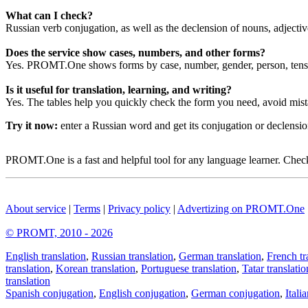
What can I check?
Russian verb conjugation, as well as the declension of nouns, adjecti
Does the service show cases, numbers, and other forms?
Yes. PROMT.One shows forms by case, number, gender, person, tense
Is it useful for translation, learning, and writing?
Yes. The tables help you quickly check the form you need, avoid mist
Try it now:
enter a Russian word and get its conjugation or declens
PROMT.One is a fast and helpful tool for any language learner. Check 
About service
|
Terms
|
Privacy policy
|
Advertizing on PROMT.One
© PROMT, 2010 - 2026
English translation
,
Russian translation
,
German translation
,
French tr
translation
,
Korean translation
,
Portuguese translation
,
Tatar translatio
translation
Spanish conjugation
,
English conjugation
,
German conjugation
,
Itali