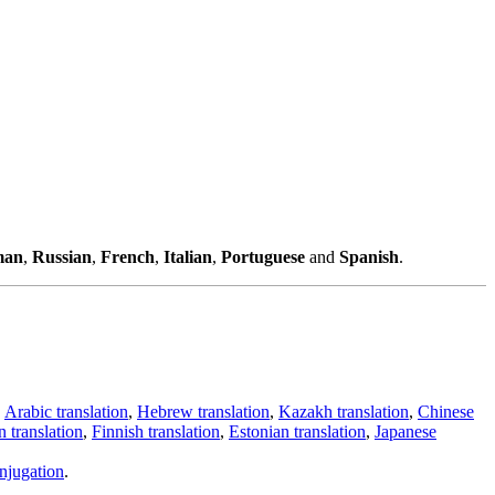
man
,
Russian
,
French
,
Italian
,
Portuguese
and
Spanish
.
,
Arabic translation
,
Hebrew translation
,
Kazakh translation
,
Chinese
 translation
,
Finnish translation
,
Estonian translation
,
Japanese
njugation
.