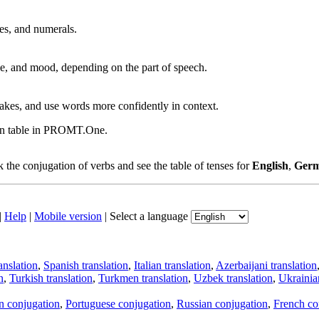
ves, and numerals.
, and mood, depending on the part of speech.
akes, and use words more confidently in context.
ion table in PROMT.One.
the conjugation of verbs and see the table of tenses for
English
,
Ger
|
Help
|
Mobile version
|
Select a language
anslation
,
Spanish translation
,
Italian translation
,
Azerbaijani translation
n
,
Turkish translation
,
Turkmen translation
,
Uzbek translation
,
Ukrainian
an conjugation
,
Portuguese conjugation
,
Russian conjugation
,
French co