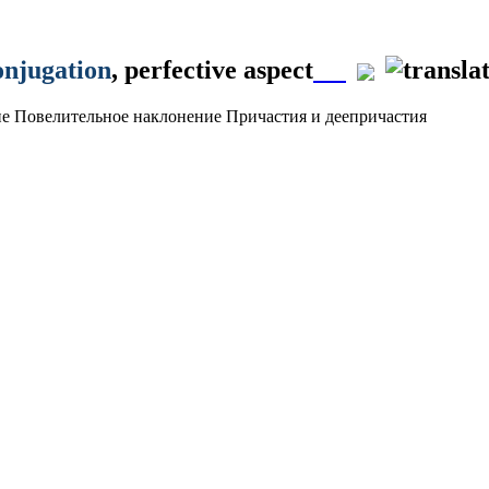
onjugation
, perfective aspect
ие
Повелительное наклонение
Причастия и деепричастия