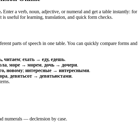
.
Enter a verb, noun, adjective, or numeral and get a table instantly: 
is useful for learning, translation, and quick form checks.
erent parts of speech in one table. You can quickly compare forms and c
ь, читаем
;
ехать → еду, едешь
.
ола
,
море → морем
,
дочь → дочери
.
о, новому
;
интересные → интересными
.
ора
,
девятьсот → девятьюстами
.
terns.
 and numerals — declension by case.