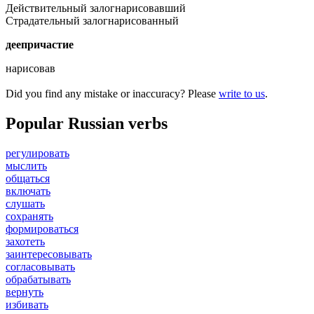
Действительный залог
нарисовавший
Страдательный залог
нарисованный
деепричастие
нарисовав
Did you find any mistake or inaccuracy? Please
write to us
.
Popular Russian verbs
регулировать
мыслить
общаться
включать
слушать
сохранять
формироваться
захотеть
заинтересовывать
согласовывать
обрабатывать
вернуть
избивать