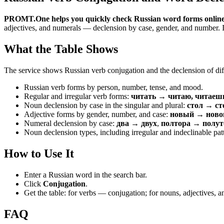
PROMT.One helps you quickly check Russian word forms online
adjectives, and numerals — declension by case, gender, and number. It 
What the Table Shows
The service shows Russian verb conjugation and the declension of diff
Russian verb forms by person, number, tense, and mood.
Regular and irregular verb forms:
читать → читаю, читаеш
Noun declension by case in the singular and plural:
стол → ст
Adjective forms by gender, number, and case:
новый → новог
Numeral declension by case:
два → двух
,
полтора → полут
Noun declension types, including irregular and indeclinable pat
How to Use It
Enter a Russian word in the search bar.
Click
Conjugation
.
Get the table: for verbs — conjugation; for nouns, adjectives,
FAQ