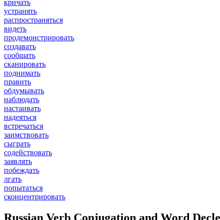
кричать
устранять
распространяться
видеть
продемонстрировать
создавать
сообщать
сканировать
поднимать
править
обдумывать
наблюдать
настаивать
надеяться
встречаться
заимствовать
сыграть
содействовать
заявлять
побеждать
лгать
попытаться
сконцентрировать
Russian Verb Conjugation and Word Decle