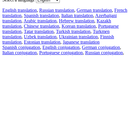
English translation
,
Russian translation
,
German translation
,
French
translation
,
Spanish translation
,
Italian translation
,
Azerbaijani
translation
,
Arabic translation
,
Hebrew translation
,
Kazakh
translation
,
Chinese translation
,
Korean translation
,
Portuguese
translation
,
Tatar translation
,
Turkish translation
,
Turkmen
translation
,
Uzbek translation
,
Ukrainian translation
,
Finnish
translation
,
Estonian translation
,
Japanese translation
Spanish conjugation
,
English conjugation
,
German conjugation
,
Italian conjugation
,
Portuguese conjugation
,
Russian conjugation
,
French conjugation
.
Features
Text Translation
Context Examples
Conjugation and Declension
Free apps
PROMT.One for iOS
PROMT.One for Android
Offers