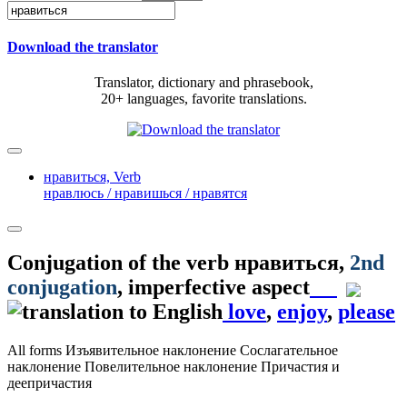
Download the translator
Translator, dictionary and phrasebook,
20+ languages, favorite translations.
нравиться,
Verb
нравлюсь / нравишься / нравятся
Conjugation of the verb
нравиться
,
2nd
conjugation
, imperfective aspect
love
,
enjoy
,
please
All forms
Изъявительное наклонение
Сослагательное
наклонение
Повелительное наклонение
Причастия и
деепричастия