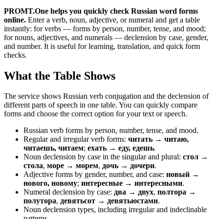
PROMT.One helps you quickly check Russian word forms
online.
Enter a verb, noun, adjective, or numeral and get a table
instantly: for verbs — forms by person, number, tense, and mood;
for nouns, adjectives, and numerals — declension by case, gender,
and number. It is useful for learning, translation, and quick form
checks.
What the Table Shows
The service shows Russian verb conjugation and the declension of
different parts of speech in one table. You can quickly compare
forms and choose the correct option for your text or speech.
Russian verb forms by person, number, tense, and mood.
Regular and irregular verb forms:
читать → читаю,
читаешь, читаем
;
ехать → еду, едешь
.
Noun declension by case in the singular and plural:
стол →
стола
,
море → морем
,
дочь → дочери
.
Adjective forms by gender, number, and case:
новый →
нового, новому
;
интересные → интересными
.
Numeral declension by case:
два → двух
,
полтора →
полутора
,
девятьсот → девятьюстами
.
Noun declension types, including irregular and indeclinable
patterns.