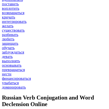
поставить
воплотить
возвращаться
кричать
интегрировать
желать
существовать
разбивать
любить
защищать
обучать
заблуждаться
девать
выполнять
основывать
превращаться
нести
финансироваться
улыбаться
доминировать
Russian Verb Conjugation and Word
Declension Online