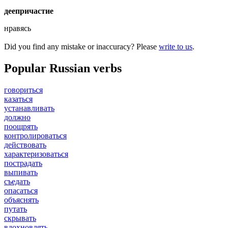
деепричастие
нравясь
Did you find any mistake or inaccuracy? Please
write to us
.
Popular Russian verbs
говориться
казаться
устанавливать
должно
поощрять
контролироваться
действовать
характеризоваться
пострадать
выпивать
съедать
опасаться
объяснять
путать
скрывать
вдохновлять