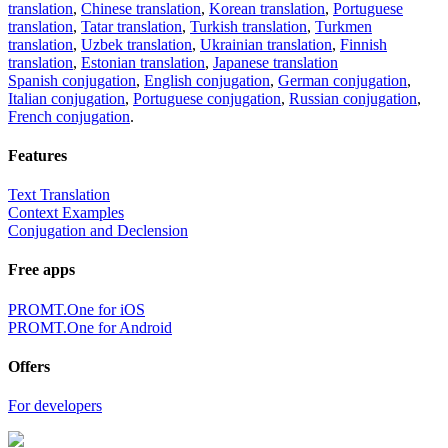
translation
,
Chinese translation
,
Korean translation
,
Portuguese
translation
,
Tatar translation
,
Turkish translation
,
Turkmen
translation
,
Uzbek translation
,
Ukrainian translation
,
Finnish
translation
,
Estonian translation
,
Japanese translation
Spanish conjugation
,
English conjugation
,
German conjugation
,
Italian conjugation
,
Portuguese conjugation
,
Russian conjugation
,
French conjugation
.
Features
Text Translation
Context Examples
Conjugation and Declension
Free apps
PROMT.One for iOS
PROMT.One for Android
Offers
For developers