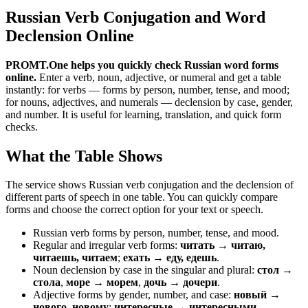
Russian Verb Conjugation and Word
Declension Online
PROMT.One helps you quickly check Russian word forms
online.
Enter a verb, noun, adjective, or numeral and get a table
instantly: for verbs — forms by person, number, tense, and mood;
for nouns, adjectives, and numerals — declension by case, gender,
and number. It is useful for learning, translation, and quick form
checks.
What the Table Shows
The service shows Russian verb conjugation and the declension of
different parts of speech in one table. You can quickly compare
forms and choose the correct option for your text or speech.
Russian verb forms by person, number, tense, and mood.
Regular and irregular verb forms:
читать → читаю,
читаешь, читаем
;
ехать → еду, едешь
.
Noun declension by case in the singular and plural:
стол →
стола
,
море → морем
,
дочь → дочери
.
Adjective forms by gender, number, and case:
новый →
нового, новому
;
интересные → интересными
.