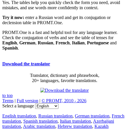
Yes. The tables help you quickly check the form you need, avoid
mistakes, and use words more confidently in context.
Try it now:
enter a Russian word and get its conjugation or
declension table in PROMT.One.
PROMT.One is a fast and helpful tool for any language learner.
Check the conjugation of verbs and see the table of tenses for
English
,
German
,
Russian
,
French
,
Italian
,
Portuguese
and
Spanish
.
Download the translator
Translator, dictionary and phrasebook,
20+ languages, favorite translations.
to top
Terms
|
Full version
|
© PROMT, 2010 - 2026
Select a language
English translation
,
Russian translation
,
German translation
,
French
translation
,
Spanish translation
,
Italian translation
,
Azerbaijani
translation
,
Arabic translation
,
Hebrew translation
,
Kazakh