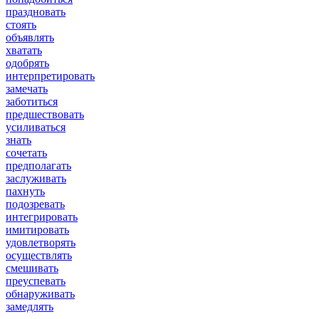
праздновать
стоять
объявлять
хватать
одобрять
интерпретировать
замечать
заботиться
предшествовать
усиливаться
знать
сочетать
предполагать
заслуживать
пахнуть
подозревать
интегрировать
имитировать
удовлетворять
осуществлять
смешивать
преуспевать
обнаруживать
замедлять