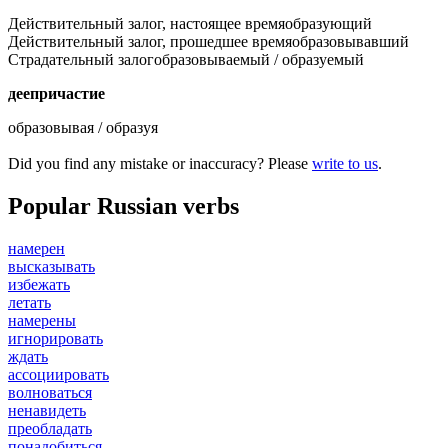
Действительный залог, настоящее время
образующий
Действительный залог, прошедшее время
образовывавший
Страдательный залог
образовываемый
/
образуемый
деепричастие
образовывая
/
образуя
Did you find any mistake or inaccuracy? Please
write to us
.
Popular Russian verbs
намерен
высказывать
избежать
летать
намерены
игнорировать
ждать
ассоциировать
волноваться
ненавидеть
преобладать
понадобиться