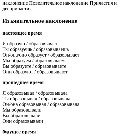
наклонение
Повелительное наклонение
Причастия и
деепричастия
Изъявительное наклонение
настоящее время
Я образую / образовываю
Ты образуешь / образовываешь
Он/она/оно образует / образовывает
Мы образуем / образовываем
Вы образуете / образовываете
Они образуют / образовывают
прошедшее время
Я образовывал / образовывала
Ты образовывал / образовывала
Он/она образовывал / образовывала
Мы образовывали
Вы образовывали
Они образовывали
будущее время