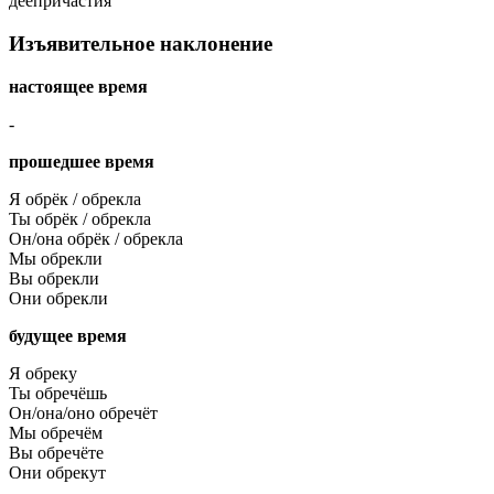
деепричастия
Изъявительное наклонение
настоящее время
-
прошедшее время
Я обрёк / обрекла
Ты обрёк / обрекла
Он/она обрёк / обрекла
Мы обрекли
Вы обрекли
Они обрекли
будущее время
Я обреку
Ты обречёшь
Он/она/оно обречёт
Мы обречём
Вы обречёте
Они обрекут