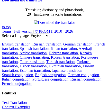
Download the translator
Translator, dictionary and phrasebook,
20+ languages, favorite translations.
to top
Terms
|
Full version
|
© PROMT, 2010 - 2026
Select a language
English translation
,
Russian translation
,
German translation
,
French
translation
,
Spanish translation
,
Italian translation
,
Azerbaijani
translation
,
Arabic translation
,
Hebrew translation
,
Kazakh
translation
,
Chinese translation
,
Korean translation
,
Portuguese
translation
,
Tatar translation
,
Turkish translation
,
Turkmen
translation
,
Uzbek translation
,
Ukrainian translation
,
Finnish
translation
,
Estonian translation
,
Japanese translation
Spanish conjugation
,
English conjugation
,
German conjugation
,
Italian conjugation
,
Portuguese conjugation
,
Russian conjugation
,
French conjugation
.
Features
Text Translation
Context Examples