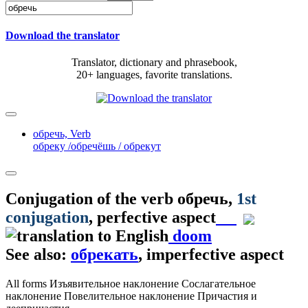
Download the translator
Translator, dictionary and phrasebook,
20+ languages, favorite translations.
обречь,
Verb
обреку /обречёшь / обрекут
Conjugation of the verb
обречь
,
1st
conjugation
, perfective aspect
doom
See also:
обрекать
, imperfective aspect
All forms
Изъявительное наклонение
Сослагательное
наклонение
Повелительное наклонение
Причастия и