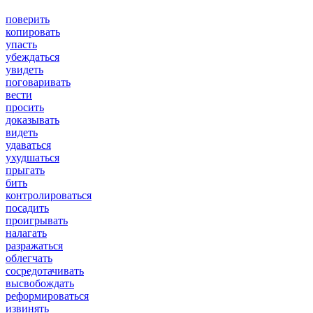
поверить
копировать
упасть
убеждаться
увидеть
поговаривать
вести
просить
доказывать
видеть
удаваться
ухудшаться
прыгать
бить
контролироваться
посадить
проигрывать
налагать
разражаться
облегчать
сосредотачивать
высвобождать
реформироваться
извинять