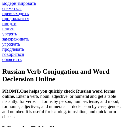
модернизировать
сражаться
превосходить
продолжаться
придти
влиять
уверять
замораживать
угрожать
продлевать
говориться
объяснять
Russian Verb Conjugation and Word
Declension Online
PROMT.One helps you quickly check Russian word forms
online.
Enter a verb, noun, adjective, or numeral and get a table
instantly: for verbs — forms by person, number, tense, and mood;
for nouns, adjectives, and numerals — declension by case, gender,
and number. It is useful for learning, translation, and quick form
checks.