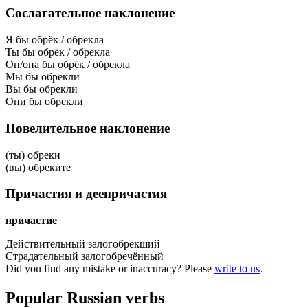
Сослагательное наклонение
Я бы обрёк / обрекла
Ты бы обрёк / обрекла
Он/она бы обрёк / обрекла
Мы бы обрекли
Вы бы обрекли
Они бы обрекли
Повелительное наклонение
(ты) обреки
(вы) обреките
Причастия и деепричастия
причастие
Действительный залог
обрёкший
Страдательный залог
обречённый
Did you find any mistake or inaccuracy? Please
write to us
.
Popular Russian verbs