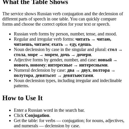
What the Table Shows
The service shows Russian verb conjugation and the declension of
different parts of speech in one table. You can quickly compare
forms and choose the correct option for your text or speech.
Russian verb forms by person, number, tense, and mood.
Regular and irregular verb forms:
читать → читаю,
читаешь, читаем
;
ехать → еду, едешь
.
Noun declension by case in the singular and plural:
стол →
стола
,
море → морем
,
дочь → дочери
.
Adjective forms by gender, number, and case:
новый →
нового, новому
;
интересные → интересными
.
Numeral declension by case:
два → двух
,
полтора →
полутора
,
девятьсот → девятьюстами
.
Noun declension types, including irregular and indeclinable
patterns.
How to Use It
Enter a Russian word in the search bar.
Click
Conjugation
.
Get the table: for verbs — conjugation; for nouns, adjectives,
and numerals — declension by case.