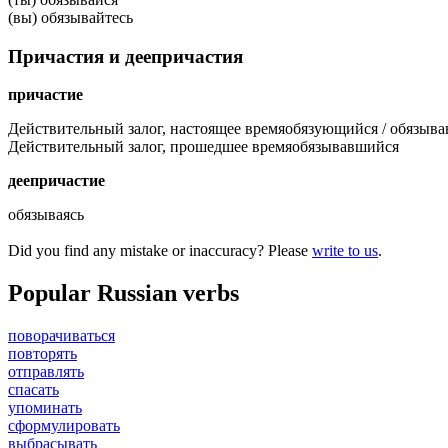
(вы) обязывайтесь
Причастия и деепричастия
причастие
Действительный залог, настоящее время
обязующийся
/
обязыв
Действительный залог, прошедшее время
обязывавшийся
деепричастие
обязываясь
Did you find any mistake or inaccuracy? Please
write to us
.
Popular Russian verbs
поворачиваться
повторять
отправлять
спасать
упоминать
сформулировать
выбрасывать