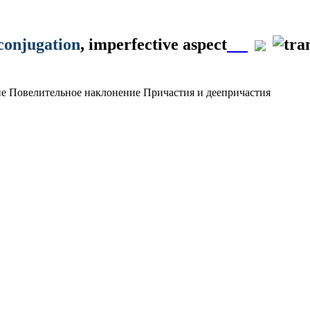
 conjugation
, imperfective aspect
ие
Повелительное наклонение
Причастия и деепричастия