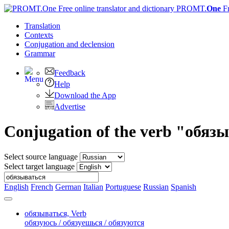
PROMT.
One
F
Translation
Contexts
Conjugation
and declension
Grammar
Feedback
Help
Download the App
Advertise
Conjugation of the verb "обяз
Select source language
Select target language
English
French
German
Italian
Portuguese
Russian
Spanish
обязываться,
Verb
обязуюсь / обязуешься / обязуются