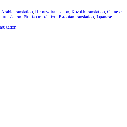
,
Arabic translation
,
Hebrew translation
,
Kazakh translation
,
Chinese
 translation
,
Finnish translation
,
Estonian translation
,
Japanese
njugation
.