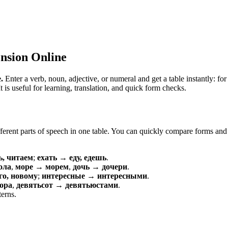
nsion Online
.
Enter a verb, noun, adjective, or numeral and get a table instantly: 
is useful for learning, translation, and quick form checks.
erent parts of speech in one table. You can quickly compare forms and c
ь, читаем
;
ехать → еду, едешь
.
ола
,
море → морем
,
дочь → дочери
.
о, новому
;
интересные → интересными
.
ора
,
девятьсот → девятьюстами
.
terns.