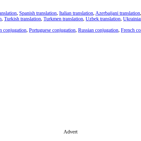
anslation
,
Spanish translation
,
Italian translation
,
Azerbaijani translation
n
,
Turkish translation
,
Turkmen translation
,
Uzbek translation
,
Ukrainian
an conjugation
,
Portuguese conjugation
,
Russian conjugation
,
French co
Advert