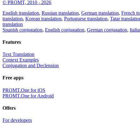
© PROMT, 2010 - 2026
English translation
,
Russian translation
,
German translation
,
French tr
translation
,
Korean translation
,
Portuguese translation
,
Tatar translatio
translation
Spanish conjugation
,
English conjugation
,
German conjugation
,
Itali
Features
Text Translation
Context Examples
Conjugation and Declension
Free apps
PROMT.One for iOS
PROMT.One for Android
Offers
For developers