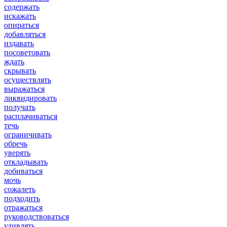
содержать
искажать
опираться
добавляться
издавать
посоветовать
ждать
скрывать
осуществлять
выражаться
ликвидировать
получать
расплачиваться
течь
ограничивать
обречь
уверять
откладывать
добиваться
мочь
сожалеть
подходить
отражаться
руководствоваться
удивлять