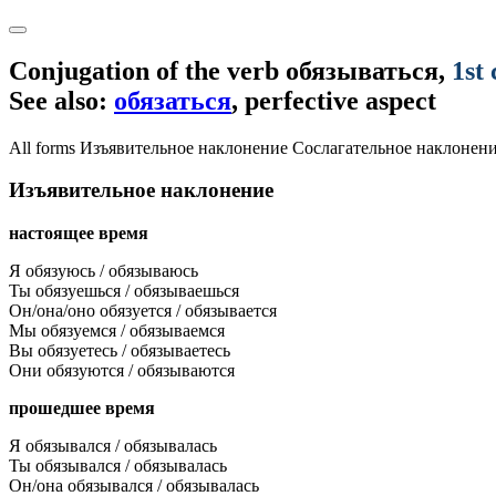
Conjugation of the verb
обязываться
,
1st
See also:
обязаться
, perfective aspect
All forms
Изъявительное наклонение
Сослагательное наклонен
Изъявительное наклонение
настоящее время
Я обязуюсь / обязываюсь
Ты обязуешься / обязываешься
Он/она/оно обязуется / обязывается
Мы обязуемся / обязываемся
Вы обязуетесь / обязываетесь
Они обязуются / обязываются
прошедшее время
Я обязывался / обязывалась
Ты обязывался / обязывалась
Он/она обязывался / обязывалась