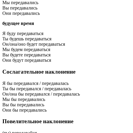
Мы передавались
Вы передавались
Они передавались
будущее время
Я буду передаваться
Ты будешь передаваться
Он/она/оно будет передаваться
Мы будем передаваться
Вы будете передаваться
Они будут передаваться
Сослагательное наклонение
Я бы передавался / передавалась
Ты бы передавался / передавалась
Он/она бы передавался / передавалась
Мы бы передавались
Вы бы передавались
Они бы передавались
Повелительное наклонение
(ты) передавайся