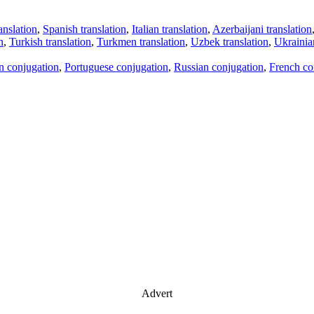
anslation
,
Spanish translation
,
Italian translation
,
Azerbaijani translation
n
,
Turkish translation
,
Turkmen translation
,
Uzbek translation
,
Ukrainian
an conjugation
,
Portuguese conjugation
,
Russian conjugation
,
French co
Advert