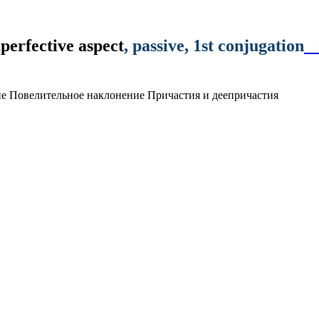
perfective aspect
,
passive
,
1st conjugation
ие
Повелительное наклонение
Причастия и деепричастия