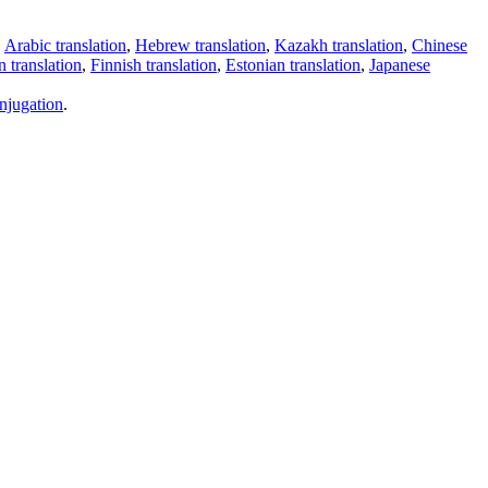
,
Arabic translation
,
Hebrew translation
,
Kazakh translation
,
Chinese
 translation
,
Finnish translation
,
Estonian translation
,
Japanese
njugation
.