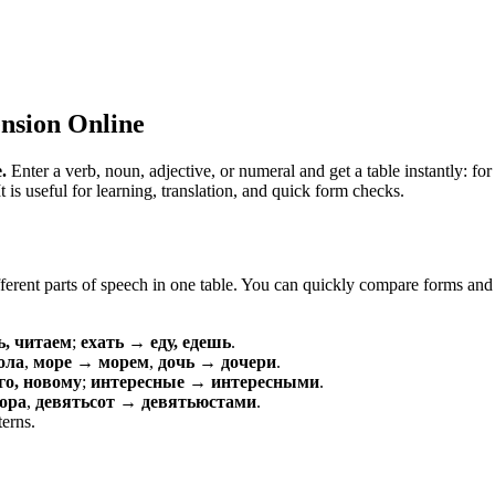
nsion Online
.
Enter a verb, noun, adjective, or numeral and get a table instantly: 
is useful for learning, translation, and quick form checks.
erent parts of speech in one table. You can quickly compare forms and c
ь, читаем
;
ехать → еду, едешь
.
ола
,
море → морем
,
дочь → дочери
.
о, новому
;
интересные → интересными
.
ора
,
девятьсот → девятьюстами
.
terns.