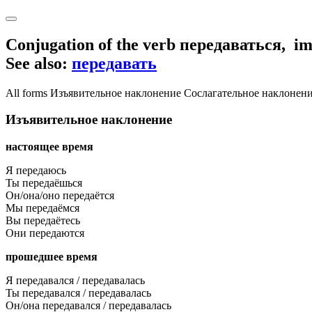
Conjugation of the verb
передаваться
,
im
See also:
передавать
All forms
Изъявительное наклонение
Сослагательное наклонен
Изъявительное наклонение
настоящее время
Я передаюсь
Ты передаёшься
Он/она/оно передаётся
Мы передаёмся
Вы передаётесь
Они передаются
прошедшее время
Я передавался / передавалась
Ты передавался / передавалась
Он/она передавался / передавалась