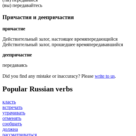
(вы) передавайтесь
Причастия и деепричастия
причастие
Действительный залог, настоящее время
передающийся
Действительный залог, прошедшее время
передававшийся
деепричастие
передаваясь
Did you find any mistake or inaccuracy? Please
write to us
.
Popular Russian verbs
класть
встречать
утрачивать
отменять
сообщать
должна
рассматриваться