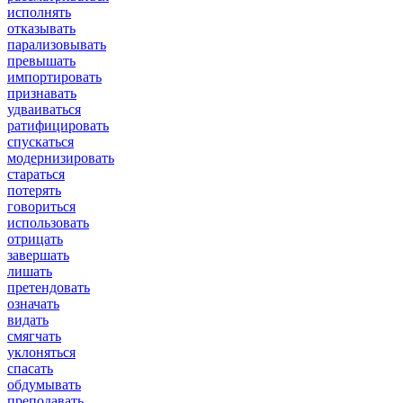
исполнять
отказывать
парализовывать
превышать
импортировать
признавать
удваиваться
ратифицировать
спускаться
модернизировать
стараться
потерять
говориться
использовать
отрицать
завершать
лишать
претендовать
означать
видать
смягчать
уклоняться
спасать
обдумывать
преподавать