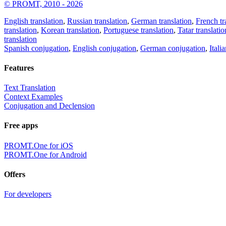
© PROMT, 2010 - 2026
English translation
,
Russian translation
,
German translation
,
French tr
translation
,
Korean translation
,
Portuguese translation
,
Tatar translatio
translation
Spanish conjugation
,
English conjugation
,
German conjugation
,
Itali
Features
Text Translation
Context Examples
Conjugation and Declension
Free apps
PROMT.One for iOS
PROMT.One for Android
Offers
For developers