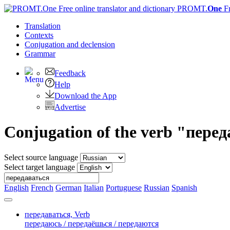
PROMT.
One
F
Translation
Contexts
Conjugation
and declension
Grammar
Feedback
Help
Download the App
Advertise
Conjugation of the verb "пере
Select source language
Select target language
English
French
German
Italian
Portuguese
Russian
Spanish
передаваться,
Verb
передаюсь / передаёшься / передаются