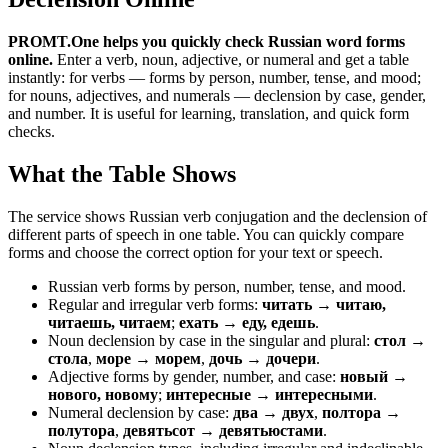
PROMT.One helps you quickly check Russian word forms
online.
Enter a verb, noun, adjective, or numeral and get a table
instantly: for verbs — forms by person, number, tense, and mood;
for nouns, adjectives, and numerals — declension by case, gender,
and number. It is useful for learning, translation, and quick form
checks.
What the Table Shows
The service shows Russian verb conjugation and the declension of
different parts of speech in one table. You can quickly compare
forms and choose the correct option for your text or speech.
Russian verb forms by person, number, tense, and mood.
Regular and irregular verb forms:
читать → читаю,
читаешь, читаем
;
ехать → еду, едешь
.
Noun declension by case in the singular and plural:
стол →
стола
,
море → морем
,
дочь → дочери
.
Adjective forms by gender, number, and case:
новый →
нового, новому
;
интересные → интересными
.
Numeral declension by case:
два → двух
,
полтора →
полутора
,
девятьсот → девятьюстами
.