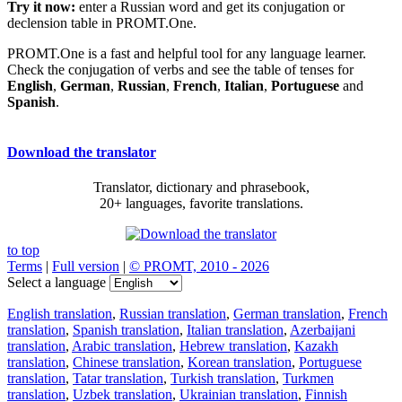
Try it now:
enter a Russian word and get its conjugation or
declension table in PROMT.One.
PROMT.One is a fast and helpful tool for any language learner.
Check the conjugation of verbs and see the table of tenses for
English
,
German
,
Russian
,
French
,
Italian
,
Portuguese
and
Spanish
.
Download the translator
Translator, dictionary and phrasebook,
20+ languages, favorite translations.
to top
Terms
|
Full version
|
© PROMT, 2010 - 2026
Select a language
English translation
,
Russian translation
,
German translation
,
French
translation
,
Spanish translation
,
Italian translation
,
Azerbaijani
translation
,
Arabic translation
,
Hebrew translation
,
Kazakh
translation
,
Chinese translation
,
Korean translation
,
Portuguese
translation
,
Tatar translation
,
Turkish translation
,
Turkmen
translation
,
Uzbek translation
,
Ukrainian translation
,
Finnish