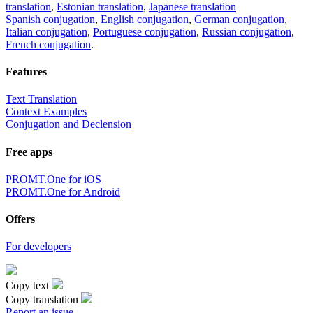
translation
,
Estonian translation
,
Japanese translation
Spanish conjugation
,
English conjugation
,
German conjugation
,
Italian conjugation
,
Portuguese conjugation
,
Russian conjugation
,
French conjugation
.
Features
Text Translation
Context Examples
Conjugation and Declension
Free apps
PROMT.One for iOS
PROMT.One for Android
Offers
For developers
Copy text
Copy translation
Report an issue