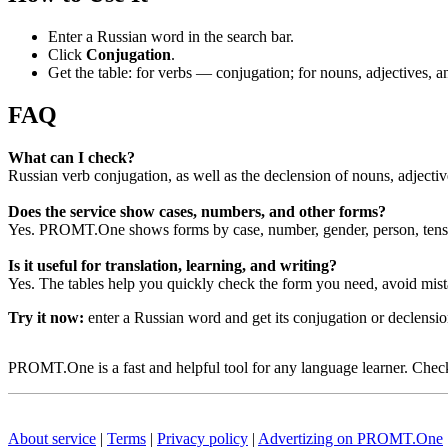
Enter a Russian word in the search bar.
Click
Conjugation
.
Get the table: for verbs — conjugation; for nouns, adjectives,
FAQ
What can I check?
Russian verb conjugation, as well as the declension of nouns, adjecti
Does the service show cases, numbers, and other forms?
Yes. PROMT.One shows forms by case, number, gender, person, tense
Is it useful for translation, learning, and writing?
Yes. The tables help you quickly check the form you need, avoid mist
Try it now:
enter a Russian word and get its conjugation or declens
PROMT.One is a fast and helpful tool for any language learner. Check 
About service
|
Terms
|
Privacy policy
|
Advertizing on PROMT.One