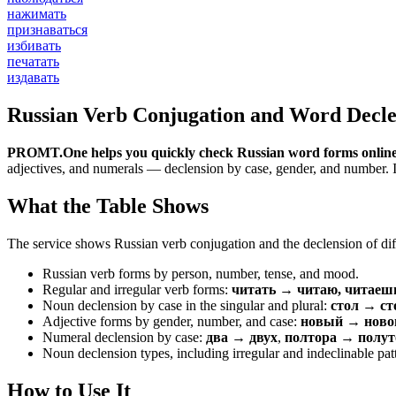
нажимать
признаваться
избивать
печатать
издавать
Russian Verb Conjugation and Word Decle
PROMT.One helps you quickly check Russian word forms online
adjectives, and numerals — declension by case, gender, and number. It 
What the Table Shows
The service shows Russian verb conjugation and the declension of diff
Russian verb forms by person, number, tense, and mood.
Regular and irregular verb forms:
читать → читаю, читаеш
Noun declension by case in the singular and plural:
стол → ст
Adjective forms by gender, number, and case:
новый → новог
Numeral declension by case:
два → двух
,
полтора → полут
Noun declension types, including irregular and indeclinable pat
How to Use It