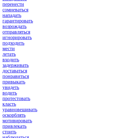
перенести
сомневаться
нападать
гарантировать
возрождать
отправляться
игнорировать
подходить
мести
летать
входить
задерживать
доставаться
понравиться
привыкать
увидеть
водить
протестовать
класть
уравновешивать
оскорблять
мотивировать
привлекать
стоить
наблюдаться