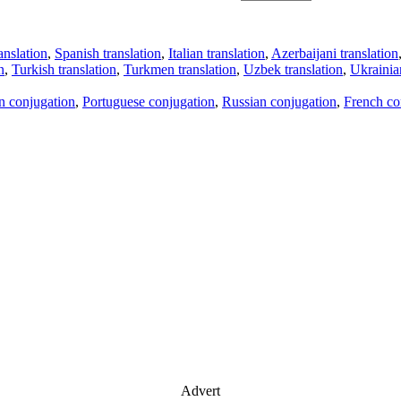
anslation
,
Spanish translation
,
Italian translation
,
Azerbaijani translation
n
,
Turkish translation
,
Turkmen translation
,
Uzbek translation
,
Ukrainian
an conjugation
,
Portuguese conjugation
,
Russian conjugation
,
French co
Advert