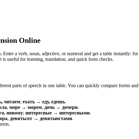
nsion Online
.
Enter a verb, noun, adjective, or numeral and get a table instantly: 
is useful for learning, translation, and quick form checks.
erent parts of speech in one table. You can quickly compare forms and c
ь, читаем
;
ехать → еду, едешь
.
ола
,
море → морем
,
дочь → дочери
.
о, новому
;
интересные → интересными
.
ора
,
девятьсот → девятьюстами
.
terns.