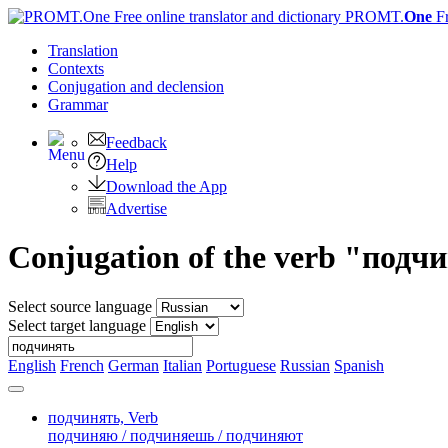
PROMT.
One
F
Translation
Contexts
Conjugation
and declension
Grammar
Feedback
Help
Download the App
Advertise
Conjugation of the verb "подч
Select source language
Select target language
English
French
German
Italian
Portuguese
Russian
Spanish
подчинять,
Verb
подчиняю / подчиняешь / подчиняют