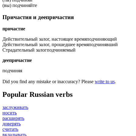
(вы) подчиняйте
Причастия и деепричастия
причастие
Действительный залог, настоящее время
подчиняющий
Действительный залог, прошедшее время
подчинявший
Страдательный залог
подчиняемый
деепричастие
подчиняя
Did you find any mistake or inaccuracy? Please
write to us
.
Popular Russian verbs
заслуживать
носить
расширять
доверять
считать
вкладывать