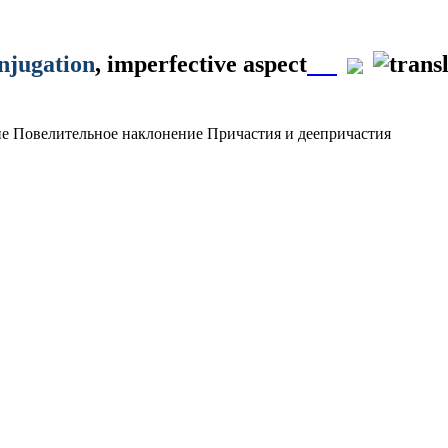
onjugation
, imperfective aspect
ие
Повелительное наклонение
Причастия и деепричастия