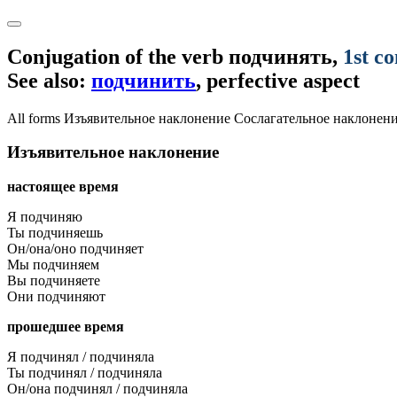
Conjugation of the verb
подчинять
,
1st c
See also:
подчинить
, perfective aspect
All forms
Изъявительное наклонение
Сослагательное наклонен
Изъявительное наклонение
настоящее время
Я подчиняю
Ты подчиняешь
Он/она/оно подчиняет
Мы подчиняем
Вы подчиняете
Они подчиняют
прошедшее время
Я подчинял / подчиняла
Ты подчинял / подчиняла
Он/она подчинял / подчиняла