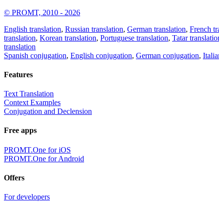
© PROMT, 2010 - 2026
English translation
,
Russian translation
,
German translation
,
French tr
translation
,
Korean translation
,
Portuguese translation
,
Tatar translatio
translation
Spanish conjugation
,
English conjugation
,
German conjugation
,
Itali
Features
Text Translation
Context Examples
Conjugation and Declension
Free apps
PROMT.One for iOS
PROMT.One for Android
Offers
For developers