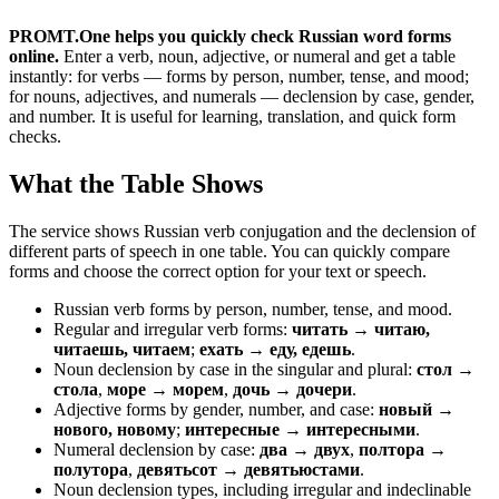
PROMT.One helps you quickly check Russian word forms
online.
Enter a verb, noun, adjective, or numeral and get a table
instantly: for verbs — forms by person, number, tense, and mood;
for nouns, adjectives, and numerals — declension by case, gender,
and number. It is useful for learning, translation, and quick form
checks.
What the Table Shows
The service shows Russian verb conjugation and the declension of
different parts of speech in one table. You can quickly compare
forms and choose the correct option for your text or speech.
Russian verb forms by person, number, tense, and mood.
Regular and irregular verb forms:
читать → читаю,
читаешь, читаем
;
ехать → еду, едешь
.
Noun declension by case in the singular and plural:
стол →
стола
,
море → морем
,
дочь → дочери
.
Adjective forms by gender, number, and case:
новый →
нового, новому
;
интересные → интересными
.
Numeral declension by case:
два → двух
,
полтора →
полутора
,
девятьсот → девятьюстами
.
Noun declension types, including irregular and indeclinable