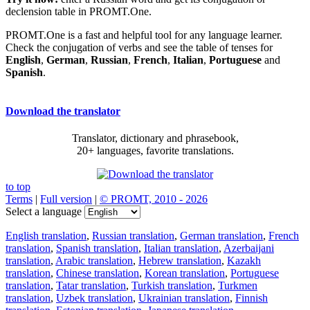
declension table in PROMT.One.
PROMT.One is a fast and helpful tool for any language learner.
Check the conjugation of verbs and see the table of tenses for
English
,
German
,
Russian
,
French
,
Italian
,
Portuguese
and
Spanish
.
Download the translator
Translator, dictionary and phrasebook,
20+ languages, favorite translations.
to top
Terms
|
Full version
|
© PROMT, 2010 - 2026
Select a language
English translation
,
Russian translation
,
German translation
,
French
translation
,
Spanish translation
,
Italian translation
,
Azerbaijani
translation
,
Arabic translation
,
Hebrew translation
,
Kazakh
translation
,
Chinese translation
,
Korean translation
,
Portuguese
translation
,
Tatar translation
,
Turkish translation
,
Turkmen
translation
,
Uzbek translation
,
Ukrainian translation
,
Finnish