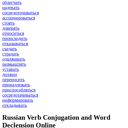
облегчать
надевать
сосредоточиваться
ассоциироваться
стоять
доверять
относиться
происходить
отказываться
съедать
страдать
одалживать
размышлять
уставать
должно
переносить
принадлежать
приспособляться
сосредотачиваться
информировать
откладывать
Russian Verb Conjugation and Word
Declension Online