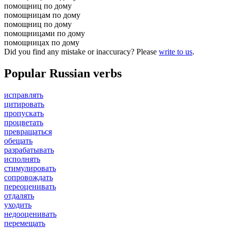
помощниц по дому
помощницам по дому
помощниц по дому
помощницами по дому
помощницах по дому
Did you find any mistake or inaccuracy? Please
write to us
.
Popular Russian verbs
исправлять
цитировать
пропускать
процветать
превращаться
обещать
разрабатывать
исполнять
стимулировать
сопровождать
переоценивать
отдалять
уходить
недооценивать
перемещать