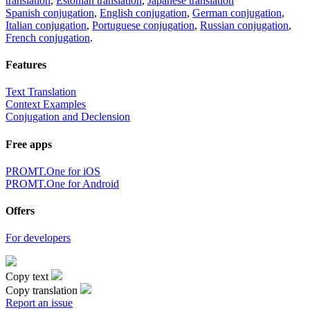
translation
,
Estonian translation
,
Japanese translation
Spanish conjugation
,
English conjugation
,
German conjugation
,
Italian conjugation
,
Portuguese conjugation
,
Russian conjugation
,
French conjugation
.
Features
Text Translation
Context Examples
Conjugation and Declension
Free apps
PROMT.One for iOS
PROMT.One for Android
Offers
For developers
Copy text
Copy translation
Report an issue