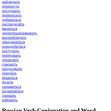
наблюдать
перенести
послушать
переносить
добиваться
распределять
меняться
децентрализовывать
высвобождать
объединяться
понадобиться
поступать
переезжать
отравлять
говорить
продолжать
отвечать
решаться
болеть
скрываться
расширяться
снижать
избежать
Russian Verb Conjugation and Word