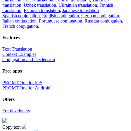
translation
,
Uzbek translation
,
Ukrainian translation
,
Finnish
translation
,
Estonian translation
,
Japanese translation
Spanish conjugation
,
English conjugation
,
German conjugation
,
Italian conjugation
,
Portuguese conjugation
,
Russian conjugation
,
French conjugation
.
Features
Text Translation
Context Examples
Conjugation and Declension
Free apps
PROMT.One for iOS
PROMT.One for Android
Offers
For developers
Copy text