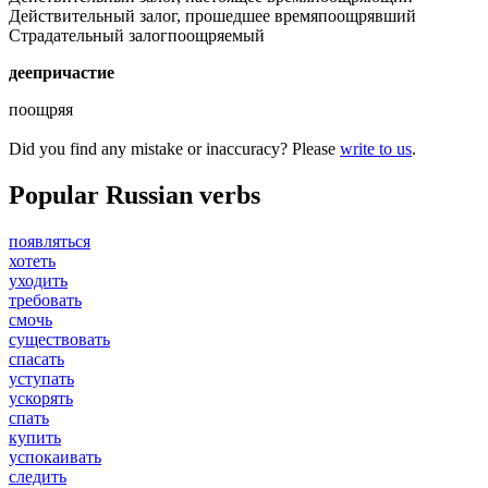
Действительный залог, прошедшее время
поощрявший
Страдательный залог
поощряемый
деепричастие
поощряя
Did you find any mistake or inaccuracy? Please
write to us
.
Popular Russian verbs
появляться
хотеть
уходить
требовать
смочь
существовать
спасать
уступать
ускорять
спать
купить
успокаивать
следить