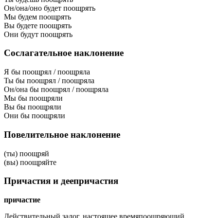
Он/она/оно будет поощрять
Мы будем поощрять
Вы будете поощрять
Они будут поощрять
Сослагательное наклонение
Я бы поощрял / поощряла
Ты бы поощрял / поощряла
Он/она бы поощрял / поощряла
Мы бы поощряли
Вы бы поощряли
Они бы поощряли
Повелительное наклонение
(ты) поощряй
(вы) поощряйте
Причастия и деепричастия
причастие
Действительный залог, настоящее время
поощряющий