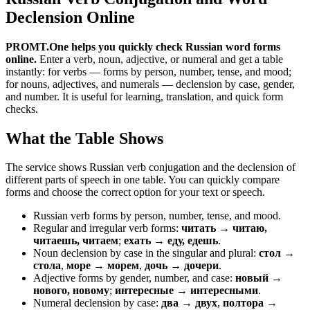
Declension Online
PROMT.One helps you quickly check Russian word forms
online.
Enter a verb, noun, adjective, or numeral and get a table
instantly: for verbs — forms by person, number, tense, and mood;
for nouns, adjectives, and numerals — declension by case, gender,
and number. It is useful for learning, translation, and quick form
checks.
What the Table Shows
The service shows Russian verb conjugation and the declension of
different parts of speech in one table. You can quickly compare
forms and choose the correct option for your text or speech.
Russian verb forms by person, number, tense, and mood.
Regular and irregular verb forms:
читать → читаю,
читаешь, читаем
;
ехать → еду, едешь
.
Noun declension by case in the singular and plural:
стол →
стола
,
море → морем
,
дочь → дочери
.
Adjective forms by gender, number, and case:
новый →
нового, новому
;
интересные → интересными
.
Numeral declension by case:
два → двух
,
полтора →