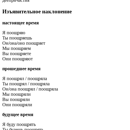
деепричастия
Изъявительное наклонение
настоящее время
Я поощряю
Ты поощряешь
Он/она/оно поощряет
Мы поощряем
Вы поощряете
Они поощряют
прошедшее время
Я поощрял / поощряла
Ты поощрял / поощряла
Он/она поощрял / поощряла
Мы поощряли
Вы поощряли
Они поощряли
будущее время
Я буду поощрять
Ты будешь поощрять