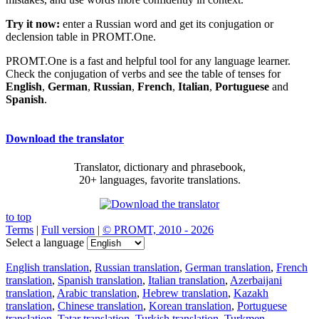
Try it now:
enter a Russian word and get its conjugation or
declension table in PROMT.One.
PROMT.One is a fast and helpful tool for any language learner.
Check the conjugation of verbs and see the table of tenses for
English
,
German
,
Russian
,
French
,
Italian
,
Portuguese
and
Spanish
.
Download the translator
Translator, dictionary and phrasebook,
20+ languages, favorite translations.
to top
Terms
|
Full version
|
© PROMT, 2010 - 2026
Select a language
English translation
,
Russian translation
,
German translation
,
French
translation
,
Spanish translation
,
Italian translation
,
Azerbaijani
translation
,
Arabic translation
,
Hebrew translation
,
Kazakh
translation
,
Chinese translation
,
Korean translation
,
Portuguese
translation
,
Tatar translation
,
Turkish translation
,
Turkmen