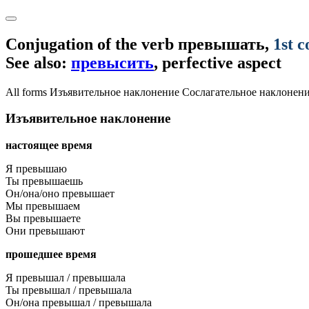
Conjugation of the verb
превышать
,
1st c
See also:
превысить
, perfective aspect
All forms
Изъявительное наклонение
Сослагательное наклонен
Изъявительное наклонение
настоящее время
Я превышаю
Ты превышаешь
Он/она/оно превышает
Мы превышаем
Вы превышаете
Они превышают
прошедшее время
Я превышал / превышала
Ты превышал / превышала
Он/она превышал / превышала