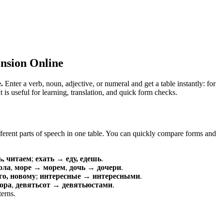
nsion Online
.
Enter a verb, noun, adjective, or numeral and get a table instantly: 
is useful for learning, translation, and quick form checks.
erent parts of speech in one table. You can quickly compare forms and c
ь, читаем
;
ехать → еду, едешь
.
ола
,
море → морем
,
дочь → дочери
.
о, новому
;
интересные → интересными
.
ора
,
девятьсот → девятьюстами
.
terns.