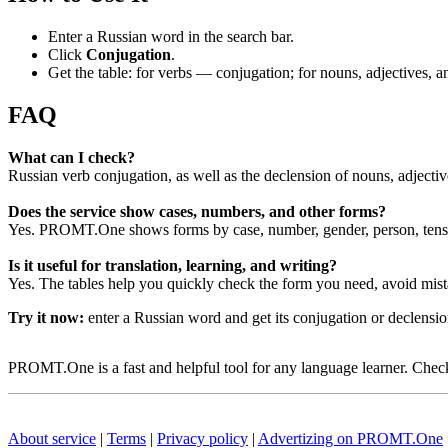
Enter a Russian word in the search bar.
Click
Conjugation
.
Get the table: for verbs — conjugation; for nouns, adjectives,
FAQ
What can I check?
Russian verb conjugation, as well as the declension of nouns, adjecti
Does the service show cases, numbers, and other forms?
Yes. PROMT.One shows forms by case, number, gender, person, tense
Is it useful for translation, learning, and writing?
Yes. The tables help you quickly check the form you need, avoid mist
Try it now:
enter a Russian word and get its conjugation or declens
PROMT.One is a fast and helpful tool for any language learner. Check 
About service
|
Terms
|
Privacy policy
|
Advertizing on PROMT.One