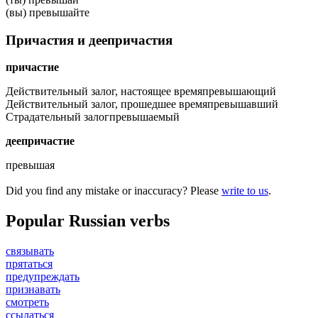
(вы) превышайте
Причастия и деепричастия
причастие
Действительный залог, настоящее время
превышающий
Действительный залог, прошедшее время
превышавший
Страдательный залог
превышаемый
деепричастие
превышая
Did you find any mistake or inaccuracy? Please
write to us
.
Popular Russian verbs
связывать
прятаться
предупреждать
признавать
смотреть
ссылаться