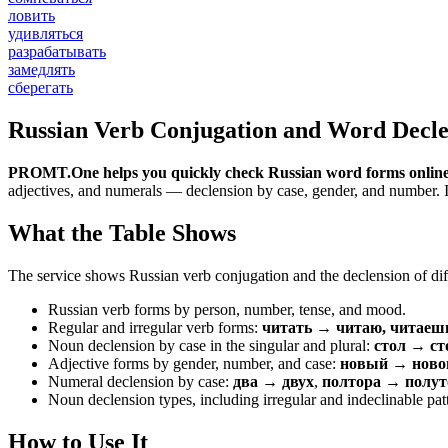
ловить
удивляться
разрабатывать
замедлять
сберегать
Russian Verb Conjugation and Word Decle
PROMT.One helps you quickly check Russian word forms online
adjectives, and numerals — declension by case, gender, and number. It 
What the Table Shows
The service shows Russian verb conjugation and the declension of diff
Russian verb forms by person, number, tense, and mood.
Regular and irregular verb forms:
читать → читаю, читаеш
Noun declension by case in the singular and plural:
стол → ст
Adjective forms by gender, number, and case:
новый → новог
Numeral declension by case:
два → двух
,
полтора → полут
Noun declension types, including irregular and indeclinable pat
How to Use It