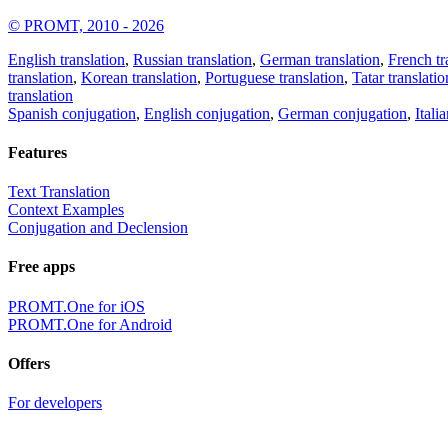
© PROMT, 2010 - 2026
English translation
,
Russian translation
,
German translation
,
French tr
translation
,
Korean translation
,
Portuguese translation
,
Tatar translatio
translation
Spanish conjugation
,
English conjugation
,
German conjugation
,
Itali
Features
Text Translation
Context Examples
Conjugation and Declension
Free apps
PROMT.One for iOS
PROMT.One for Android
Offers
For developers