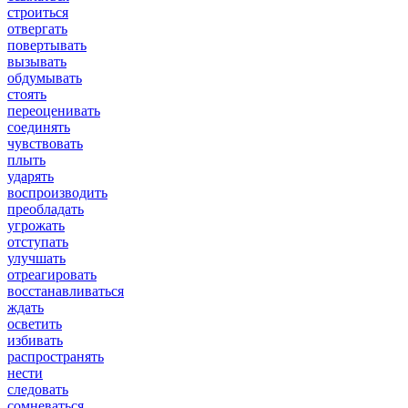
строиться
отвергать
повертывать
вызывать
обдумывать
стоять
переоценивать
соединять
чувствовать
плыть
ударять
воспроизводить
преобладать
угрожать
отступать
улучшать
отреагировать
восстанавливаться
ждать
осветить
избивать
распространять
нести
следовать
сомневаться