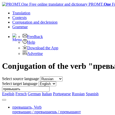
PROMT.
One
F
Translation
Contexts
Conjugation
and declension
Grammar
Feedback
Help
Download the App
Advertise
Conjugation of the verb "пре
Select source language
Select target language
English
French
German
Italian
Portuguese
Russian
Spanish
превышать,
Verb
превышаю / превышаешь / превышают