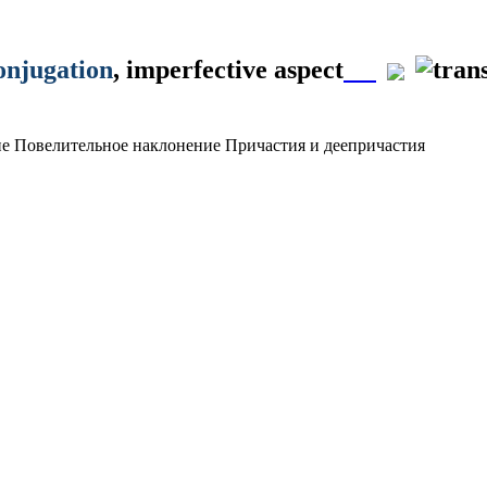
onjugation
, imperfective aspect
ие
Повелительное наклонение
Причастия и деепричастия