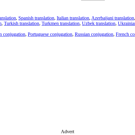
anslation
,
Spanish translation
,
Italian translation
,
Azerbaijani translation
n
,
Turkish translation
,
Turkmen translation
,
Uzbek translation
,
Ukrainian
an conjugation
,
Portuguese conjugation
,
Russian conjugation
,
French co
Advert