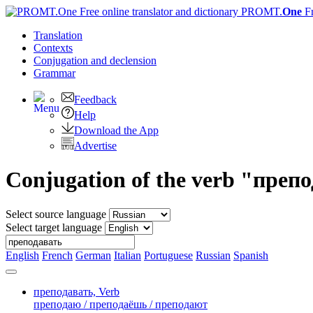
PROMT.
One
F
Translation
Contexts
Conjugation
and declension
Grammar
Feedback
Help
Download the App
Advertise
Conjugation of the verb "преп
Select source language
Select target language
English
French
German
Italian
Portuguese
Russian
Spanish
преподавать,
Verb
преподаю / преподаёшь / преподают