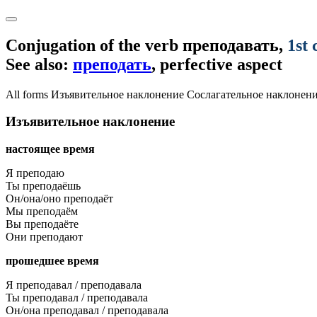
Conjugation of the verb
преподавать
,
1st 
See also:
преподать
, perfective aspect
All forms
Изъявительное наклонение
Сослагательное наклонен
Изъявительное наклонение
настоящее время
Я преподаю
Ты преподаёшь
Он/она/оно преподаёт
Мы преподаём
Вы преподаёте
Они преподают
прошедшее время
Я преподавал / преподавала
Ты преподавал / преподавала
Он/она преподавал / преподавала