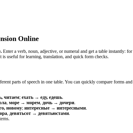
nsion Online
.
Enter a verb, noun, adjective, or numeral and get a table instantly: 
is useful for learning, translation, and quick form checks.
erent parts of speech in one table. You can quickly compare forms and c
ь, читаем
;
ехать → еду, едешь
.
ола
,
море → морем
,
дочь → дочери
.
о, новому
;
интересные → интересными
.
ора
,
девятьсот → девятьюстами
.
terns.