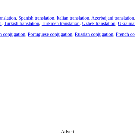
anslation
,
Spanish translation
,
Italian translation
,
Azerbaijani translation
n
,
Turkish translation
,
Turkmen translation
,
Uzbek translation
,
Ukrainian
an conjugation
,
Portuguese conjugation
,
Russian conjugation
,
French co
Advert