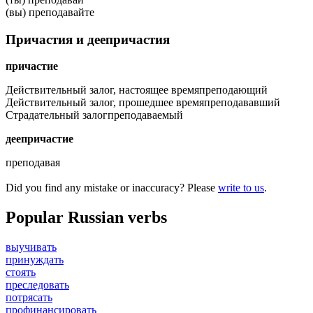
(вы) преподавайте
Причастия и деепричастия
причастие
Действительный залог, настоящее время
преподающий
Действительный залог, прошедшее время
преподававший
Страдательный залог
преподаваемый
деепричастие
преподавая
Did you find any mistake or inaccuracy? Please
write to us
.
Popular Russian verbs
выучивать
принуждать
стоять
преследовать
потрясать
профинансировать