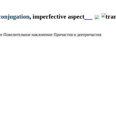
conjugation
, imperfective aspect
ие
Повелительное наклонение
Причастия и деепричастия