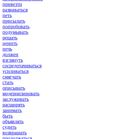
привезти
развиваться
петь
присылать
попробовать
подумывать
решать
ценить
печь
должен
взглянуть
сосредотачиваться
усиливаться
смягчать
стать
описывать
модернизировать
заслуживать
расширять
занимать
быть
объявлять
судить
возвращать
продолжаться