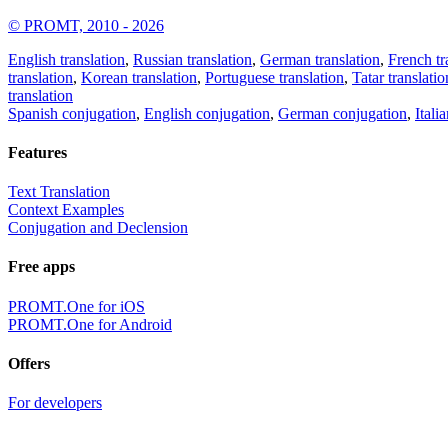
© PROMT, 2010 - 2026
English translation
,
Russian translation
,
German translation
,
French tr
translation
,
Korean translation
,
Portuguese translation
,
Tatar translatio
translation
Spanish conjugation
,
English conjugation
,
German conjugation
,
Itali
Features
Text Translation
Context Examples
Conjugation and Declension
Free apps
PROMT.One for iOS
PROMT.One for Android
Offers
For developers