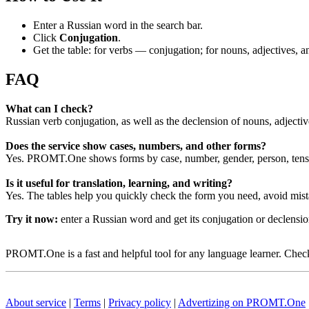
Enter a Russian word in the search bar.
Click
Conjugation
.
Get the table: for verbs — conjugation; for nouns, adjectives,
FAQ
What can I check?
Russian verb conjugation, as well as the declension of nouns, adjecti
Does the service show cases, numbers, and other forms?
Yes. PROMT.One shows forms by case, number, gender, person, tense
Is it useful for translation, learning, and writing?
Yes. The tables help you quickly check the form you need, avoid mist
Try it now:
enter a Russian word and get its conjugation or declens
PROMT.One is a fast and helpful tool for any language learner. Check 
About service
|
Terms
|
Privacy policy
|
Advertizing on PROMT.One