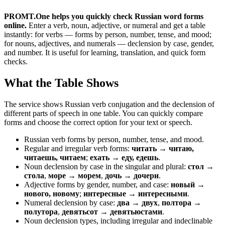
PROMT.One helps you quickly check Russian word forms
online.
Enter a verb, noun, adjective, or numeral and get a table
instantly: for verbs — forms by person, number, tense, and mood;
for nouns, adjectives, and numerals — declension by case, gender,
and number. It is useful for learning, translation, and quick form
checks.
What the Table Shows
The service shows Russian verb conjugation and the declension of
different parts of speech in one table. You can quickly compare
forms and choose the correct option for your text or speech.
Russian verb forms by person, number, tense, and mood.
Regular and irregular verb forms:
читать → читаю,
читаешь, читаем
;
ехать → еду, едешь
.
Noun declension by case in the singular and plural:
стол →
стола
,
море → морем
,
дочь → дочери
.
Adjective forms by gender, number, and case:
новый →
нового, новому
;
интересные → интересными
.
Numeral declension by case:
два → двух
,
полтора →
полутора
,
девятьсот → девятьюстами
.
Noun declension types, including irregular and indeclinable