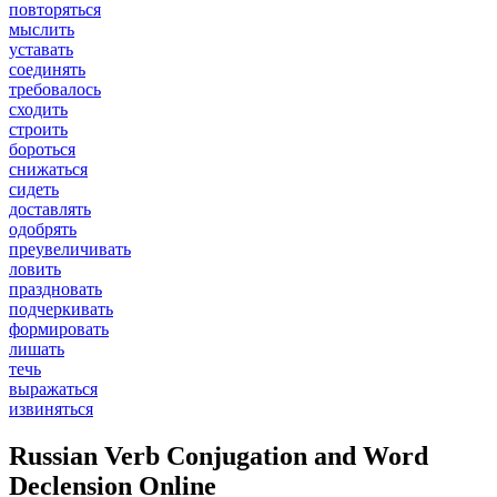
повторяться
мыслить
уставать
соединять
требовалось
сходить
строить
бороться
снижаться
сидеть
доставлять
одобрять
преувеличивать
ловить
праздновать
подчеркивать
формировать
лишать
течь
выражаться
извиняться
Russian Verb Conjugation and Word
Declension Online