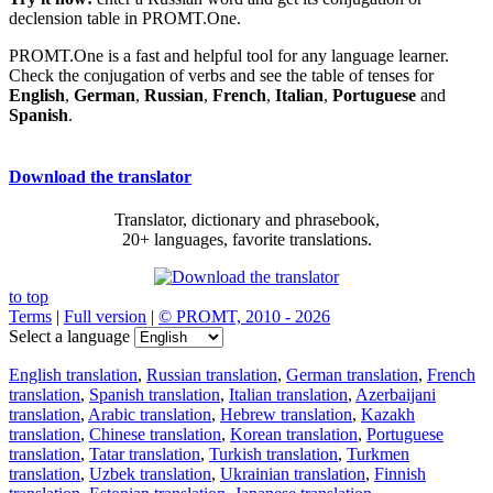
declension table in PROMT.One.
PROMT.One is a fast and helpful tool for any language learner.
Check the conjugation of verbs and see the table of tenses for
English
,
German
,
Russian
,
French
,
Italian
,
Portuguese
and
Spanish
.
Download the translator
Translator, dictionary and phrasebook,
20+ languages, favorite translations.
to top
Terms
|
Full version
|
© PROMT, 2010 - 2026
Select a language
English translation
,
Russian translation
,
German translation
,
French
translation
,
Spanish translation
,
Italian translation
,
Azerbaijani
translation
,
Arabic translation
,
Hebrew translation
,
Kazakh
translation
,
Chinese translation
,
Korean translation
,
Portuguese
translation
,
Tatar translation
,
Turkish translation
,
Turkmen
translation
,
Uzbek translation
,
Ukrainian translation
,
Finnish