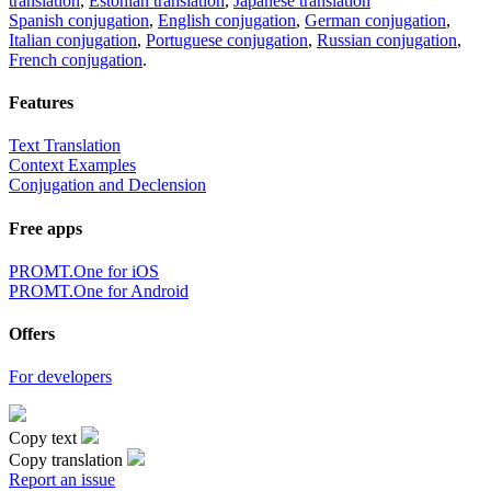
translation
,
Estonian translation
,
Japanese translation
Spanish conjugation
,
English conjugation
,
German conjugation
,
Italian conjugation
,
Portuguese conjugation
,
Russian conjugation
,
French conjugation
.
Features
Text Translation
Context Examples
Conjugation and Declension
Free apps
PROMT.One for iOS
PROMT.One for Android
Offers
For developers
Copy text
Copy translation
Report an issue