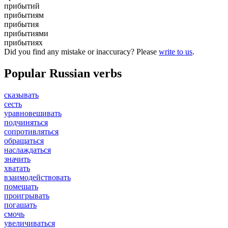
прибытий
прибытиям
прибытия
прибытиями
прибытиях
Did you find any mistake or inaccuracy? Please
write to us
.
Popular Russian verbs
сказывать
сесть
уравновешивать
подчиняться
сопротивляться
обращаться
наслаждаться
значить
хватать
взаимодействовать
помешать
проигрывать
погашать
смочь
увеличиваться