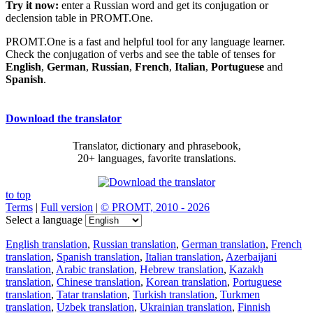
Try it now:
enter a Russian word and get its conjugation or
declension table in PROMT.One.
PROMT.One is a fast and helpful tool for any language learner.
Check the conjugation of verbs and see the table of tenses for
English
,
German
,
Russian
,
French
,
Italian
,
Portuguese
and
Spanish
.
Download the translator
Translator, dictionary and phrasebook,
20+ languages, favorite translations.
to top
Terms
|
Full version
|
© PROMT, 2010 - 2026
Select a language
English translation
,
Russian translation
,
German translation
,
French
translation
,
Spanish translation
,
Italian translation
,
Azerbaijani
translation
,
Arabic translation
,
Hebrew translation
,
Kazakh
translation
,
Chinese translation
,
Korean translation
,
Portuguese
translation
,
Tatar translation
,
Turkish translation
,
Turkmen
translation
,
Uzbek translation
,
Ukrainian translation
,
Finnish