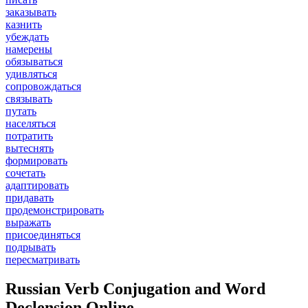
заказывать
казнить
убеждать
намерены
обязываться
удивляться
сопровождаться
связывать
путать
населяться
потратить
вытеснять
формировать
сочетать
адаптировать
придавать
продемонстрировать
выражать
присоединяться
подрывать
пересматривать
Russian Verb Conjugation and Word
Declension Online