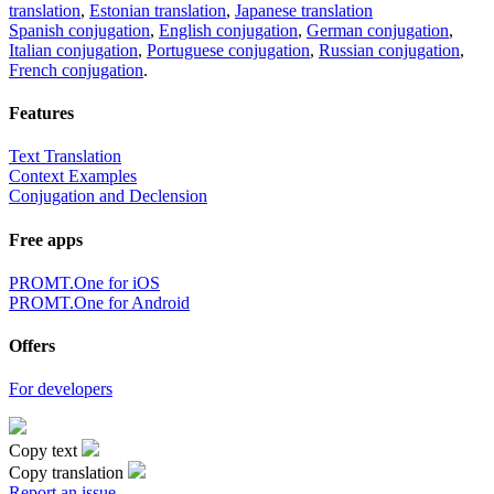
translation
,
Estonian translation
,
Japanese translation
Spanish conjugation
,
English conjugation
,
German conjugation
,
Italian conjugation
,
Portuguese conjugation
,
Russian conjugation
,
French conjugation
.
Features
Text Translation
Context Examples
Conjugation and Declension
Free apps
PROMT.One for iOS
PROMT.One for Android
Offers
For developers
Copy text
Copy translation
Report an issue