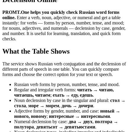
PROMT.One helps you quickly check Russian word forms
online.
Enter a verb, noun, adjective, or numeral and get a table
instantly: for verbs — forms by person, number, tense, and mood;
for nouns, adjectives, and numerals — declension by case, gender,
and number. It is useful for learning, translation, and quick form
checks.
What the Table Shows
The service shows Russian verb conjugation and the declension of
different parts of speech in one table. You can quickly compare
forms and choose the correct option for your text or speech.
Russian verb forms by person, number, tense, and mood.
Regular and irregular verb forms:
читать → читаю,
читаешь, читаем
;
ехать → еду, едешь
.
Noun declension by case in the singular and plural:
стол →
стола
,
море → морем
,
дочь → дочери
.
Adjective forms by gender, number, and case:
новый →
нового, новому
;
интересные → интересными
.
Numeral declension by case:
два → двух
,
полтора →
полутора
,
девятьсот → девятьюстами
.